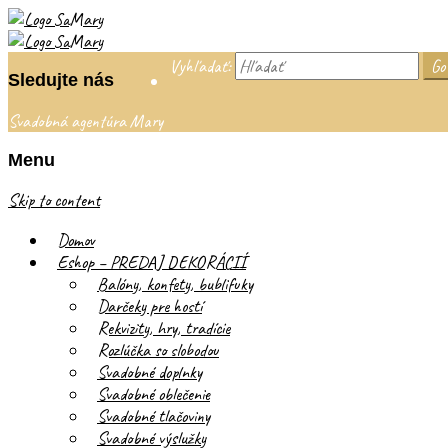
Vyhľadať:
Sledujte nás
Svadobná agentúra Mary
Menu
Skip to content
Domov
Eshop – PREDAJ DEKORÁCIÍ
Balóny, konfety, bublifuky
Darčeky pre hostí
Rekvizity, hry, tradície
Rozlúčka so slobodou
Svadobné doplnky
Svadobné oblečenie
Svadobné tlačoviny
Svadobné výslužky