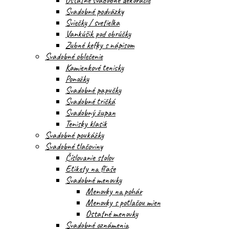
Ostatné svadobné dekorácie
Svadobné podväzky
Sviečky / svetielka
Vankúšik pod obrúčky
Zubné kefky s nápisom
Svadobné oblečenie
Kamienkové tenisky
Ponožky
Svadobné papučky
Svadobné tričká
Svadobný župan
Tenisky klasik
Svadobné poukážky
Svadobné tlačoviny
Číslovanie stolov
Etikety na fľaše
Svadobné menovky
Menovky na pohár
Menovky s potlačou mien
Ostatné menovky
Svadobné oznámenia