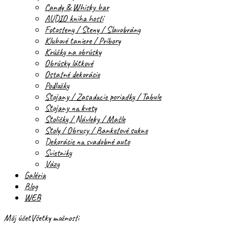
Candy & Whisky bar
AUDIO kniha hostí
Fotosteny / Steny / Slavobrány
Klubové taniere / Príbory
Krúžky na obrúsky
Obrúsky látkové
Ostatné dekorácie
Podložky
Stojany / Zasadacie poriadky / Tabule
Stojany na kvety
Stoličky / Návleky / Mašle
Stoly / Obrusy / Banketové sukne
Dekorácie na svadobné auto
Svietniky
Vázy
Galéria
Blog
WEB
Môj účet
Všetky možnosti