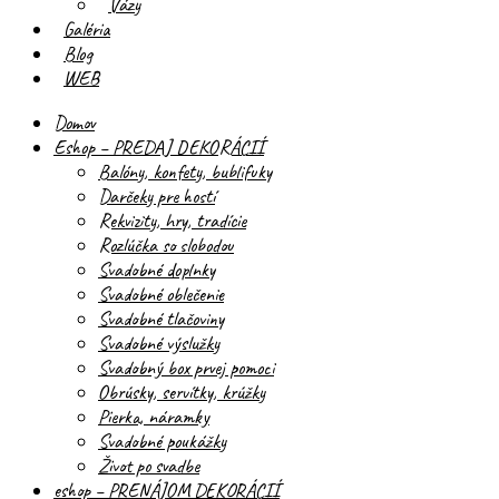
Vázy
Galéria
Blog
WEB
Domov
Eshop – PREDAJ DEKORÁCIÍ
Balóny, konfety, bublifuky
Darčeky pre hostí
Rekvizity, hry, tradície
Rozlúčka so slobodou
Svadobné doplnky
Svadobné oblečenie
Svadobné tlačoviny
Svadobné výslužky
Svadobný box prvej pomoci
Obrúsky, servítky, krúžky
Pierka, náramky
Svadobné poukážky
Život po svadbe
eshop – PRENÁJOM DEKORÁCIÍ