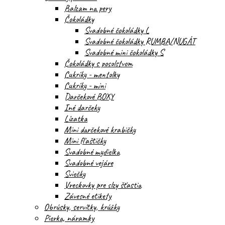
Balzam na pery
Čokoládky
Svadobné čokoládky L
Svadobné čokoládky RUMBA/NUGÁT
Svadobné mini čokoládky S
Čokoládky s posolstvom
Cukríky - mentolky
Cukríky - mini
Darčekové BOXY
Iné darčeky
Lízatka
Mini darčekové krabičky
Mini fľaštičky
Svadobné mydielka
Svadobné vejáre
Sviečky
Vreckovky pre slzy šťastia
Závesné etikety
Obrúsky, servítky, krúžky
Pierka, náramky