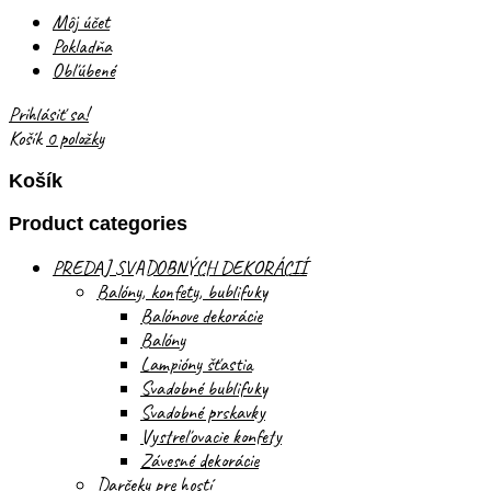
Môj účet
Pokladňa
Obľúbené
Prihlásiť sa!
Košík
0 položky
Košík
Product categories
PREDAJ SVADOBNÝCH DEKORÁCIÍ
Balóny, konfety, bublifuky
Balónove dekorácie
Balóny
Lampióny šťastia
Svadobné bublifuky
Svadobné prskavky
Vystreľovacie konfety
Závesné dekorácie
Darčeky pre hostí