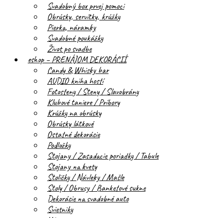
Svadobný box prvej pomoci
Obrúsky, servítky, krúžky
Pierka, náramky
Svadobné poukážky
Život po svadbe
eshop – PRENÁJOM DEKORÁCIÍ
Candy & Whisky bar
AUDIO kniha hostí
Fotosteny / Steny / Slavobrány
Klubové taniere / Príbory
Krúžky na obrúsky
Obrúsky látkové
Ostatné dekorácie
Podložky
Stojany / Zasadacie poriadky / Tabule
Stojany na kvety
Stoličky / Návleky / Mašle
Stoly / Obrusy / Banketové sukne
Dekorácie na svadobné auto
Svietniky