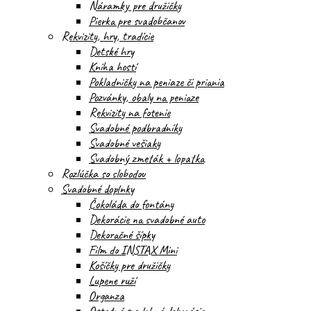
Náramky pre družičky
Pierka pre svadobčanov
Rekvizity, hry, tradície
Detské hry
Kniha hostí
Pokladničky na peniaze či priania
Pozvánky, obaly na peniaze
Rekvizity na fotenie
Svadobné podbradníky
Svadobné vešiaky
Svadobný zmeták + lopatka
Rozlúčka so slobodou
Svadobné doplnky
Čokoláda do fontány
Dekorácie na svadobné auto
Dekoračné šípky
Film do INSTAX Mini
Košíčky pre družičky
Lupene ruží
Organza