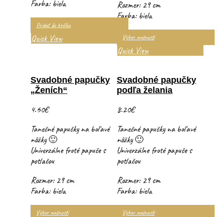
Farba: biela
Rozmer: 29 cm
Farba: biela
Pridať do košíka
Quick View
Výber možností
Quick View
Svadobné papučky
Svadobné papučky
„Ženích“
podľa želania
4.60
€
8.20
€
Tanečné papučky na boľavé
Tanečné papučky na boľavé
nôžky 🙂
nôžky 🙂
Univerzálne froté papuče s
Univerzálne froté papuče s
potlačou
potlačou
Rozmer: 29 cm
Rozmer: 29 cm
Farba: biela
Farba: biela
Výber možností
Výber možností