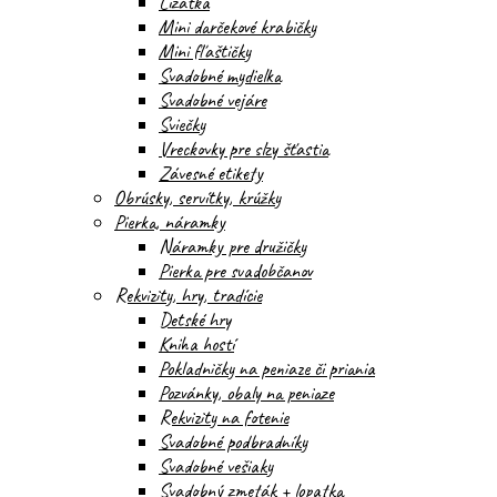
Lízatka
Mini darčekové krabičky
Mini fľaštičky
Svadobné mydielka
Svadobné vejáre
Sviečky
Vreckovky pre slzy šťastia
Závesné etikety
Obrúsky, servítky, krúžky
Pierka, náramky
Náramky pre družičky
Pierka pre svadobčanov
Rekvizity, hry, tradície
Detské hry
Kniha hostí
Pokladničky na peniaze či priania
Pozvánky, obaly na peniaze
Rekvizity na fotenie
Svadobné podbradníky
Svadobné vešiaky
Svadobný zmeták + lopatka