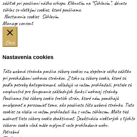
zážitok pri používaní nášho eshopu. Kliknutím na “Súhlasím”, dávate
súhlas so všetkými cookies, ktoré používame.
Nastavenia cookies
Súhlasím
Manage consent
Close
Nastavenia cookies
Táto webová stránka používa súbory cookies na zlepšenie vášho zážitku
pri prechádzaní webovou stránkou. Z toho sa súbory cookie, ktoré sú
podľa potreby kategorizované, ukladajú vo vašom prehliadači, pretože sú
nevyhnutné pre fungovanie základných funkcií webovej stránky.
Používame tiež súbory cookie tretích strán, ktoré nám pomáhajú
analyzovať a porozumieť tomu, ako používate túto webovú stránku. Tieto
cookies sa uložia vo vašom prehliadači iba s vašim súhlasom. Máte tiež
možnosť tieto súbory cookie deaktivovať. Deaktivácia niektorých z týchto
súborov cookie však môže ovplyvniť vaše prehliadanie webu.
Potrebné