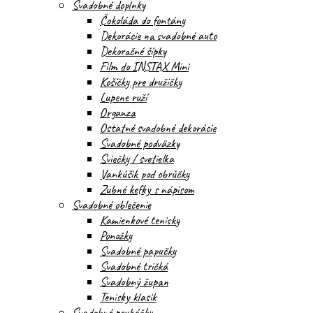
Svadobné doplnky
Čokoláda do fontány
Dekorácie na svadobné auto
Dekoračné šípky
Film do INSTAX Mini
Košíčky pre družičky
Lupene ruží
Organza
Ostatné svadobné dekorácie
Svadobné podväzky
Sviečky / svetielka
Vankúšik pod obrúčky
Zubné kefky s nápisom
Svadobné oblečenie
Kamienkové tenisky
Ponožky
Svadobné papučky
Svadobné tričká
Svadobný župan
Tenisky klasik
Svadobné poukážky