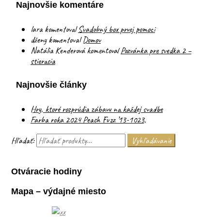
Najnovšie komentáre
lara
komentoval
Svadobný box prvej pomoci
dženy
komentoval
Domov
Natália Kenderová
komentoval
Pozvánka pre svedka 2 –
stieracia
Najnovšie články
Hry, ktoré rozprúdia zábavu na každej svadbe
Farba roka 2024 Peach Fuzz ’13-1023,
Hľadať:
Vyhľadávanie
Otváracie hodiny
Mapa – výdajné miesto