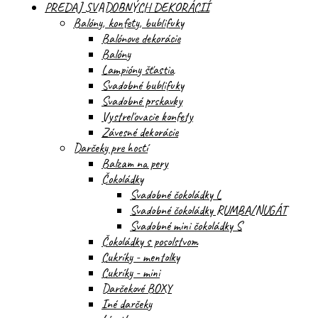
PREDAJ SVADOBNÝCH DEKORÁCIÍ
Balóny, konfety, bublifuky
Balónove dekorácie
Balóny
Lampióny šťastia
Svadobné bublifuky
Svadobné prskavky
Vystreľovacie konfety
Závesné dekorácie
Darčeky pre hostí
Balzam na pery
Čokoládky
Svadobné čokoládky L
Svadobné čokoládky RUMBA/NUGÁT
Svadobné mini čokoládky S
Čokoládky s posolstvom
Cukríky - mentolky
Cukríky - mini
Darčekové BOXY
Iné darčeky