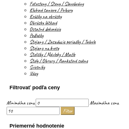
Fotosteny / Steny / Slavobrány
Klubové taniere / Príbory
Krúžky na obrúsky
Obrúsky látkové
Ostatné dekorácie
Podložky
Stojany / Zasadacie poriadky / Tabule
Stojany na kvety
Stoličky / Návleky / Mašle
Stoly / Obrusy / Banketové sukne
Svietniky
Vázy
Filtrovať podľa ceny
Minimálna cena
Maximálna cena
Filter
Priemerné hodnotenie