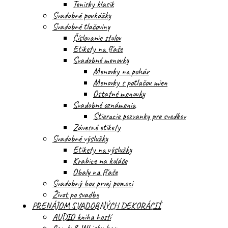
Tenisky klasik
Svadobné poukážky
Svadobné tlačoviny
Číslovanie stolov
Etikety na fľaše
Svadobné menovky
Menovky na pohár
Menovky s potlačou mien
Ostatné menovky
Svadobné oznámenia
Stieracie pozvanky pre svedkov
Závesné etikety
Svadobné výslužky
Etikety na výslužky
Krabice na koláče
Obaly na fľaše
Svadobný box prvej pomoci
Život po svadbe
PRENÁJOM SVADOBNÝCH DEKORÁCIÍ
AUDIO kniha hostí