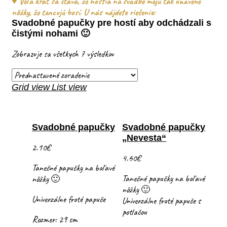
♥ Veľa krát sa stáva, že hostia na svadbe majú tak unavené
nôžky, že tancujú bosí. U nás nájdete riešenie:
Svadobné papučky pre hostí aby odchádzali s
čistými nohami 🙂
Zobrazuje sa všetkych 7 výsledkov
Grid view
List view
Svadobné papučky
Svadobné papučky
„Nevesta“
2.10
€
4.60
€
Tanečné papučky na boľavé
Tanečné papučky na boľavé
nôžky 🙂
nôžky 🙂
Univerzálne froté papuče
Univerzálne froté papuče s
potlačou
Rozmer: 29 cm