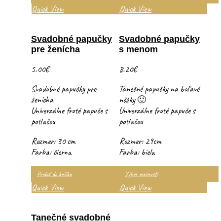
Quick View
Quick View
Svadobné papučky
Svadobné papučky
pre ženícha
s menom
5.00
€
8.20
€
Svadobné papučky pre
Tanečné papučky na boľavé
ženícha
nôžky 🙂
Univerzálne froté papuče s
Univerzálne froté papuče s
potlačou
potlačou
Rozmer: 30 cm
Rozmer: 29cm
Farba: čierna
Farba: biela
Pridať do košíka
Výber možností
Quick View
Quick View
Tanečné svadobné