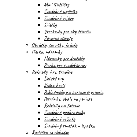
Mini fľaštičky
Svadobné mydielka
Svadobné vejáre
Sviečky
Vreckovky pre slzy šťastia
Závesné etikety
Obrúsky, servítky, krúžky
Pierka, náramky
Náramky pre družičky
Pierka pre svadobčanov
Rekvizity, hry, tradície
Detské hry
Kniha hostí
Pokladničky na peniaze či priania
Pozvánky, obaly na peniaze
Rekvizity na fotenie
Svadobné podbradníky
Svadobné vešiaky
Svadobný zmeták + lopatka
Rozlúčka so slobodou