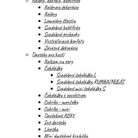
Balóny, konfety, bublifuky
Balónove dekorácie
Balóny
Lampióny šťastia
Svadobné bublifuky
Svadobné prskavky
Vystreľovacie konfety
Závesné dekorácie
Darčeky pre hostí
Balzam na pery
Čokoládky
Svadobné čokoládky L
Svadobné čokoládky RUMBA/NUGÁT
Svadobné mini čokoládky S
Čokoládky s posolstvom
Cukríky - mentolky
Cukríky - mini
Darčekové BOXY
Iné darčeky
Lízatka
Mini darčekové krabičky