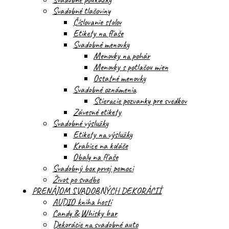
Svadobné tlačoviny
Číslovanie stolov
Etikety na fľaše
Svadobné menovky
Menovky na pohár
Menovky s potlačou mien
Ostatné menovky
Svadobné oznámenia
Stieracie pozvanky pre svedkov
Závesné etikety
Svadobné výslužky
Etikety na výslužky
Krabice na koláče
Obaly na fľaše
Svadobný box prvej pomoci
Život po svadbe
PRENÁJOM SVADOBNÝCH DEKORÁCIÍ
AUDIO kniha hostí
Candy & Whisky bar
Dekorácie na svadobné auto