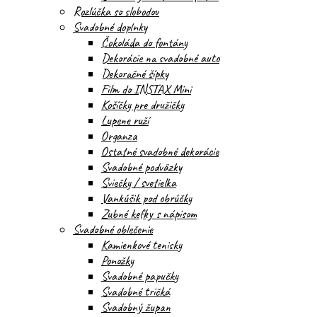
Rozlúčka so slobodou
Svadobné doplnky
Čokoláda do fontány
Dekorácie na svadobné auto
Dekoračné šípky
Film do INSTAX Mini
Košíčky pre družičky
Lupene ruží
Organza
Ostatné svadobné dekorácie
Svadobné podväzky
Sviečky / svetielka
Vankúšik pod obrúčky
Zubné kefky s nápisom
Svadobné oblečenie
Kamienkové tenisky
Ponožky
Svadobné papučky
Svadobné tričká
Svadobný župan