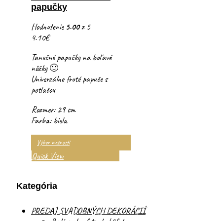
papučky
Hodnotenie
5.00
z 5
4.10
€
Tanečné papučky na boľavé
nôžky 🙂
Univerzálne froté papuče s
potlačou
Rozmer: 29 cm
Farba: biela
Výber možností
Quick View
Kategória
PREDAJ SVADOBNÝCH DEKORÁCIÍ