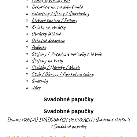
Candy & Whisky bar
Dekorácie na svadobné auto
Fotosteny / Steny / Slavobrány
Klubové taniere / Príbory
Krúžky na obrúsky
Obrúsky látkové
Ostatné dekorácie
Podložky
Stojany / Zasadacie poriadky / Tabule
Stojany na kvety
Stoličky / Návleky / Mašle
Stoly / Obrusy / Banketové sukne
Svietniky
Vázy
Svadobné papučky
Svadobné papučky
Domov
PREDAJ SVADOBNÝCH DEKORÁCIÍ
Svadobné oblečenie
/
/
Svadobné papučky
/