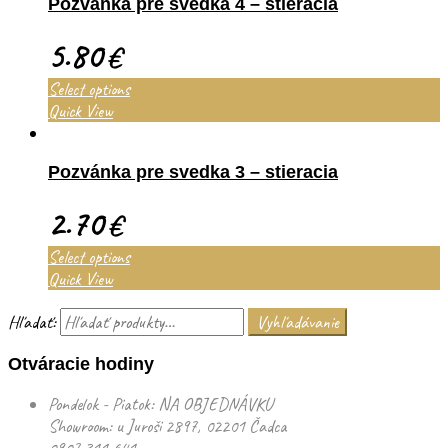
Pozvánka pre svedka 4 – stieracia
5.80
€
Select options
Quick View
Pozvánka pre svedka 3 – stieracia
2.70
€
Select options
Quick View
Hľadať:
Vyhľadávanie
Otváracie hodiny
Pondelok - Piatok: NA OBJEDNÁVKU
Showroom: u Juroši 2897, 02201 Čadca
0907 311 641