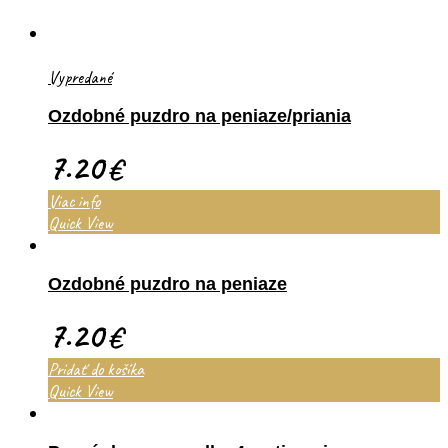
Vypredané
Ozdobné puzdro na peniaze/priania
7.20
€
Viac info
Quick View
Ozdobné puzdro na peniaze
7.20
€
Pridať do košíka
Quick View