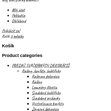
Môj účet
Všetky možnosti
Môj účet
Pokladňa
Obľúbené
Prihlásiť sa!
Košík
0 položky
Košík
Product categories
PREDAJ SVADOBNÝCH DEKORÁCIÍ
Balóny, konfety, bublifuky
Balónove dekorácie
Balóny
Lampióny šťastia
Svadobné bublifuky
Svadobné prskavky
Vystreľovacie konfety
Závesné dekorácie