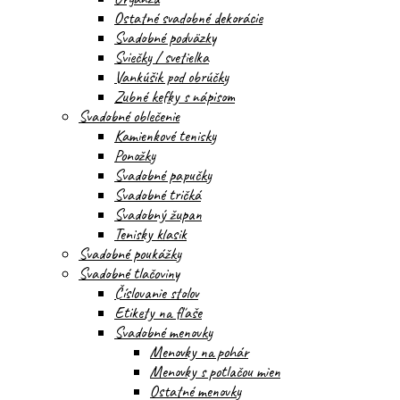
Ostatné svadobné dekorácie
Svadobné podväzky
Sviečky / svetielka
Vankúšik pod obrúčky
Zubné kefky s nápisom
Svadobné oblečenie
Kamienkové tenisky
Ponožky
Svadobné papučky
Svadobné tričká
Svadobný župan
Tenisky klasik
Svadobné poukážky
Svadobné tlačoviny
Číslovanie stolov
Etikety na fľaše
Svadobné menovky
Menovky na pohár
Menovky s potlačou mien
Ostatné menovky