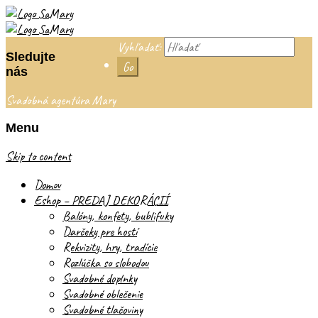
Vyhľadať:
Sledujte
nás
Svadobná agentúra Mary
Menu
Skip to content
Domov
Eshop – PREDAJ DEKORÁCIÍ
Balóny, konfety, bublifuky
Darčeky pre hostí
Rekvizity, hry, tradície
Rozlúčka so slobodou
Svadobné doplnky
Svadobné oblečenie
Svadobné tlačoviny