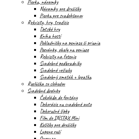
Pierka, náramky
Náramky pre družičky
Pierka pre svadobčanov
Rekvizity, hry, tradície
Detské hry
Kniha hostí
Pokladničky na peniaze či priania
Pozvánky, obaly na peniaze
Rekvizity na fotenie
Svadobné podbradníky
Svadobné vešiaky
Svadobný zmeták + lopatka
Rozlúčka so slobodou
Svadobné doplnky
Čokoláda do fontány
Dekorácie na svadobné auto
Dekoračné šípky
Film do INSTAX Mini
Košíčky pre družičky
Lupene ruží
Organza