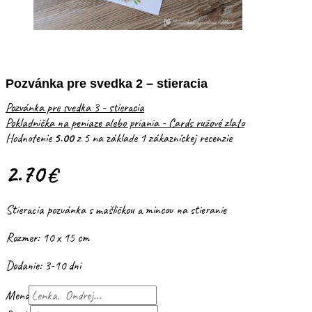
Pozvánka pre svedka 2 – stieracia
Pozvánka pre svedka 3 - stieracia
Pokladnička na peniaze alebo priania - Cards ružové zlato
Hodnotenie
5.00
z 5 na základe
1
zákazníckej recenzie
2.70
€
Stieracia pozvánka s mašličkou a mincou na stieranie
Rozmer: 10 x 15 cm
Dodanie: 3-10 dni
Meno