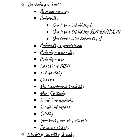
Darčeky pre hostí
Balzam na pery
Čokoládky
Svadobné čokoládky L
Svadobné čokoládky RUMBA/NUGÁT
Svadobné mini čokoládky S
Čokoládky s posolstvom
Cukríky - mentolky
Cukríky - mini
Darčekové BOXY
Iné darčeky
Lízatka
Mini darčekové krabičky
Mini fľaštičky
Svadobné mydielka
Svadobné vejáre
Sviečky
Vreckovky pre slzy šťastia
Závesné etikety
Obrúsky, servítky, krúžky