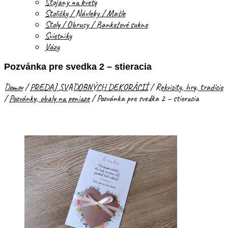
Stojany na kvety
Stoličky / Návleky / Mašle
Stoly / Obrusy / Banketové sukne
Svietniky
Vázy
Pozvánka pre svedka 2 – stieracia
Domov
/
PREDAJ SVADOBNÝCH DEKORÁCIÍ
/
Rekvizity, hry, tradície
/
Pozvánky, obaly na peniaze
/
Pozvánka pre svedka 2 – stieracia