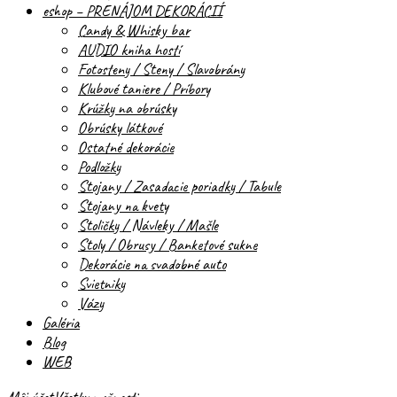
eshop – PRENÁJOM DEKORÁCIÍ
Candy & Whisky bar
AUDIO kniha hostí
Fotosteny / Steny / Slavobrány
Klubové taniere / Príbory
Krúžky na obrúsky
Obrúsky látkové
Ostatné dekorácie
Podložky
Stojany / Zasadacie poriadky / Tabule
Stojany na kvety
Stoličky / Návleky / Mašle
Stoly / Obrusy / Banketové sukne
Dekorácie na svadobné auto
Svietniky
Vázy
Galéria
Blog
WEB