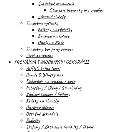
Svadobné oznámenia
Stieracie pozvanky pre svedkov
Závesné etikety
Svadobné výslužky
Etikety na výslužky
Krabice na koláče
Obaly na fľaše
Svadobný box prvej pomoci
Život po svadbe
PRENÁJOM SVADOBNÝCH DEKORÁCIÍ
AUDIO kniha hostí
Candy & Whisky bar
Dekorácie na svadobné auto
Fotosteny / Steny / Slavobrány
Klubové taniere / Príbory
Krúžky na obrúsky
Obrúsky látkové
Ostatné dekorácie
Podložky
Stojany / Zasadacie poriadky / Tabule