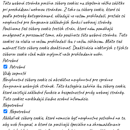
Táto webová stránka používa súbory cookies na zlepšenie vášho zážitku
pri prechádzaní webovou stránkou. Z toho sa súbory cookie, ktoré sú
podľa potreby kategorizované, ukladajú vo vašom prehliadači, pretože sú
nevyhnutné pre fungovanie základných funkcií webovej stránky.
Používame tiež súbory cookie tretích strán, ktoré nám pomáhajú
analyzovať a porozumieť tomu, ako používate túto webovú stránku. Tieto
cookies sa uložia vo vašom prehliadači iba s vašim súhlasom. Máte tiež
možnosť tieto súbory cookie deaktivovať. Deaktivácia niektorých z týchto
súborov cookie však môže ovplyvniť vaše prehliadanie webu.
Potrebné
Potrebné
Vždy zapnuté
Nevyhnutné súbory cookie sú absolútne nevyhnutné pre správne
fungovanie webových stránok. Táto kategória zahŕňa iba súbory cookie,
ktoré zaisťujú základné funkcie a bezpečnostné prvky webovej stránky.
Tieto cookies neukladajú žiadne osobné informácie.
Nepotrebné
Nepotrebné
Akékoľvek súbory cookie, ktoré nemusia byť nevyhnutne potrebné na to,
aby web fungoval, a ktoré sa používajú špeciálne na zhromažďovanie