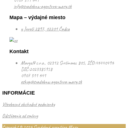
info@svadobna-agentura-mary.sk
Mapa – výdajné miesto
u Juroši 2897, 02201 Čadca
Kontakt
MaryeN s.r.o., 02312 Svrčinovec 805, IČO:46440496
DIČ:2023385958
0907 311 641
eshop@svadobna-agentura-mary.sk
INFORMÁCIE
Všeobecné obchodné podmienky
Odstúpenie od zmluvy
Copyright © 2026
Svadobná agentúra Mary