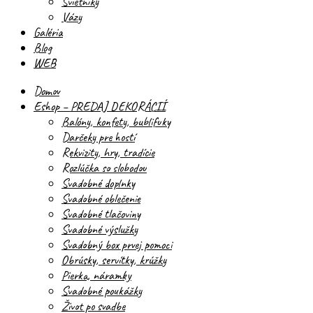
Svietniky
Vázy
Galéria
Blog
WEB
Domov
Eshop – PREDAJ DEKORÁCIÍ
Balóny, konfety, bublifuky
Darčeky pre hostí
Rekvizity, hry, tradície
Rozlúčka so slobodou
Svadobné doplnky
Svadobné oblečenie
Svadobné tlačoviny
Svadobné výslužky
Svadobný box prvej pomoci
Obrúsky, servítky, krúžky
Pierka, náramky
Svadobné poukážky
Život po svadbe