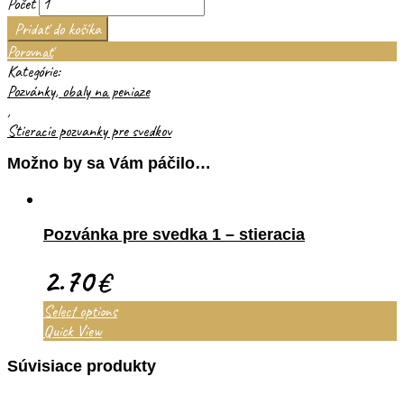
Počet
Pridať do košíka
Porovnať
Kategórie:
Pozvánky, obaly na peniaze
,
Stieracie pozvanky pre svedkov
Možno by sa Vám páčilo…
Pozvánka pre svedka 1 – stieracia
2.70
€
Select options
Quick View
Súvisiace produkty