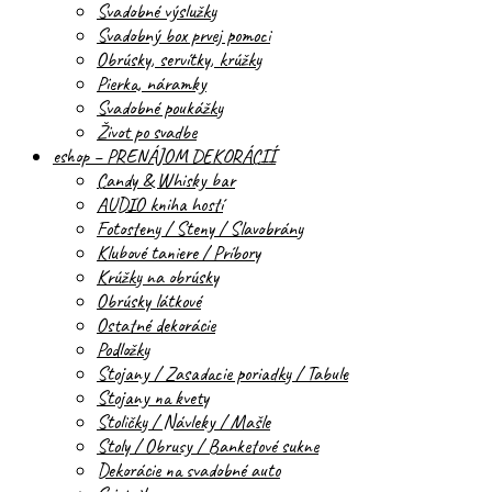
Svadobné výslužky
Svadobný box prvej pomoci
Obrúsky, servítky, krúžky
Pierka, náramky
Svadobné poukážky
Život po svadbe
eshop – PRENÁJOM DEKORÁCIÍ
Candy & Whisky bar
AUDIO kniha hostí
Fotosteny / Steny / Slavobrány
Klubové taniere / Príbory
Krúžky na obrúsky
Obrúsky látkové
Ostatné dekorácie
Podložky
Stojany / Zasadacie poriadky / Tabule
Stojany na kvety
Stoličky / Návleky / Mašle
Stoly / Obrusy / Banketové sukne
Dekorácie na svadobné auto