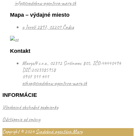
info@svadobna-agentura-mary.sk
Mapa – výdajné miesto
u Juroši 2897, 02201 Čadca
Kontakt
MaryeN s.r.o., 02312 Svrčinovec 805, IČO:46440496
DIČ:2023385958
0907 311 641
eshop@svadobna-agentura-mary.sk
INFORMÁCIE
Všeobecné obchodné podmienky
Odstúpenie od zmluvy
Copyright © 2026
Svadobná agentúra Mary