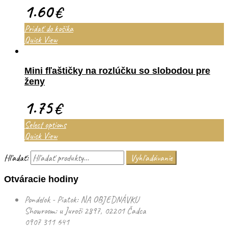
1.60
€
Pridať do košíka
Quick View
Mini fľaštičky na rozlúčku so slobodou pre
ženy
1.75
€
Select options
Quick View
Hľadať:
Vyhľadávanie
Otváracie hodiny
Pondelok - Piatok: NA OBJEDNÁVKU
Showroom: u Juroši 2897, 02201 Čadca
0907 311 641