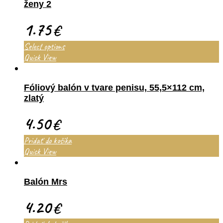
ženy 2
1.75
€
Select options
Quick View
Fóliový balón v tvare penisu, 55,5×112 cm,
zlatý
4.50
€
Pridať do košíka
Quick View
Balón Mrs
4.20
€