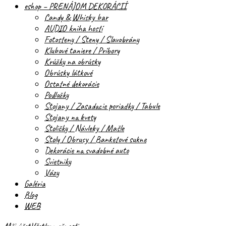
eshop – PRENÁJOM DEKORÁCIÍ
Candy & Whisky bar
AUDIO kniha hostí
Fotosteny / Steny / Slavobrány
Klubové taniere / Príbory
Krúžky na obrúsky
Obrúsky látkové
Ostatné dekorácie
Podložky
Stojany / Zasadacie poriadky / Tabule
Stojany na kvety
Stoličky / Návleky / Mašle
Stoly / Obrusy / Banketové sukne
Dekorácie na svadobné auto
Svietniky
Vázy
Galéria
Blog
WEB