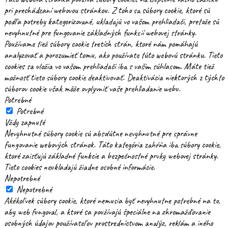
pri prechádzaní webovou stránkou. Z toho sa súbory cookie, ktoré sú
podľa potreby kategorizované, ukladajú vo vašom prehliadači, pretože sú
nevyhnutné pre fungovanie základných funkcií webovej stránky.
Používame tiež súbory cookie tretích strán, ktoré nám pomáhajú
analyzovať a porozumieť tomu, ako používate túto webovú stránku. Tieto
cookies sa uložia vo vašom prehliadači iba s vašim súhlasom. Máte tiež
možnosť tieto súbory cookie deaktivovať. Deaktivácia niektorých z týchto
súborov cookie však môže ovplyvniť vaše prehliadanie webu.
Potrebné
Potrebné
Vždy zapnuté
Nevyhnutné súbory cookie sú absolútne nevyhnutné pre správne
fungovanie webových stránok. Táto kategória zahŕňa iba súbory cookie,
ktoré zaisťujú základné funkcie a bezpečnostné prvky webovej stránky.
Tieto cookies neukladajú žiadne osobné informácie.
Nepotrebné
Nepotrebné
Akékoľvek súbory cookie, ktoré nemusia byť nevyhnutne potrebné na to,
aby web fungoval, a ktoré sa používajú špeciálne na zhromažďovanie
osobných údajov používateľov prostredníctvom analýz, reklám a iného