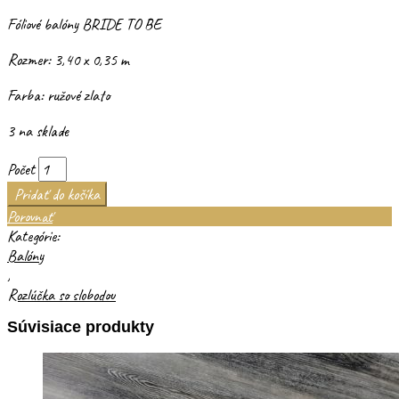
Fóliové balóny BRIDE TO BE
Rozmer: 3,40 x 0,35 m
Farba: ružové zlato
3 na sklade
Počet
Pridať do košíka
Porovnať
Kategórie:
Balóny
,
Rozlúčka so slobodou
Súvisiace produkty