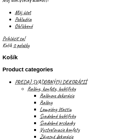
Môj účet
Všetky možnosti
Môj účet
Pokladňa
Obľúbené
Prihlásiť sa!
Košík
0 položky
Košík
Product categories
PREDAJ SVADOBNÝCH DEKORÁCIÍ
Balóny, konfety, bublifuky
Balónove dekorácie
Balóny
Lampióny šťastia
Svadobné bublifuky
Svadobné prskavky
Vystreľovacie konfety
Závesné dekorácie