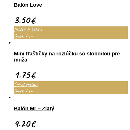
Balón Love
3.50
€
Pridať do košíka
Quick View
Mini fľaštičky na rozlúčku so slobodou pre
muža
1.75
€
Select options
Quick View
Balón Mr – Zlatý
4.20
€