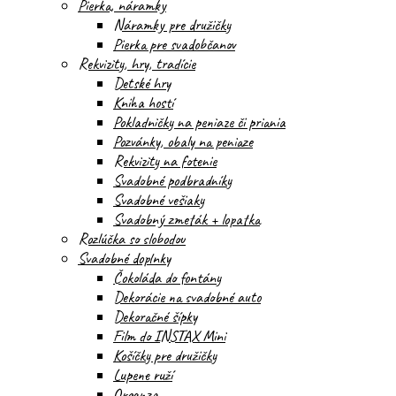
Pierka, náramky
Náramky pre družičky
Pierka pre svadobčanov
Rekvizity, hry, tradície
Detské hry
Kniha hostí
Pokladničky na peniaze či priania
Pozvánky, obaly na peniaze
Rekvizity na fotenie
Svadobné podbradníky
Svadobné vešiaky
Svadobný zmeták + lopatka
Rozlúčka so slobodou
Svadobné doplnky
Čokoláda do fontány
Dekorácie na svadobné auto
Dekoračné šípky
Film do INSTAX Mini
Košíčky pre družičky
Lupene ruží
Organza