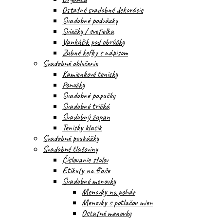
Ostatné svadobné dekorácie
Svadobné podväzky
Sviečky / svetielka
Vankúšik pod obrúčky
Zubné kefky s nápisom
Svadobné oblečenie
Kamienkové tenisky
Ponožky
Svadobné papučky
Svadobné tričká
Svadobný župan
Tenisky klasik
Svadobné poukážky
Svadobné tlačoviny
Číslovanie stolov
Etikety na fľaše
Svadobné menovky
Menovky na pohár
Menovky s potlačou mien
Ostatné menovky