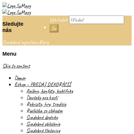
Vyhľadať:
Sledujte
nás
Svadobná agentúra Mary
Menu
Skip to content
Domov
Eshop – PREDAJ DEKORÁCIÍ
Balóny, konfety, bublifuky
Darčeky pre hostí
Rekvizity, hry, tradície
Rozlúčka so slobodou
Svadobné doplnky
Svadobné oblečenie
Svadobné tlačoviny