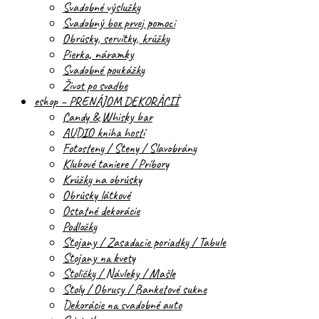
Svadobné výslužky
Svadobný box prvej pomoci
Obrúsky, servítky, krúžky
Pierka, náramky
Svadobné poukážky
Život po svadbe
eshop – PRENÁJOM DEKORÁCIÍ
Candy & Whisky bar
AUDIO kniha hostí
Fotosteny / Steny / Slavobrány
Klubové taniere / Príbory
Krúžky na obrúsky
Obrúsky látkové
Ostatné dekorácie
Podložky
Stojany / Zasadacie poriadky / Tabule
Stojany na kvety
Stoličky / Návleky / Mašle
Stoly / Obrusy / Banketové sukne
Dekorácie na svadobné auto