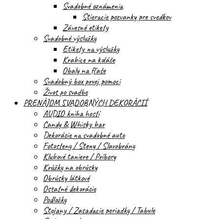
Svadobné oznámenia
Stieracie pozvanky pre svedkov
Závesné etikety
Svadobné výslužky
Etikety na výslužky
Krabice na koláče
Obaly na fľaše
Svadobný box prvej pomoci
Život po svadbe
PRENÁJOM SVADOBNÝCH DEKORÁCIÍ
AUDIO kniha hostí
Candy & Whisky bar
Dekorácie na svadobné auto
Fotosteny / Steny / Slavobrány
Klubové taniere / Príbory
Krúžky na obrúsky
Obrúsky látkové
Ostatné dekorácie
Podložky
Stojany / Zasadacie poriadky / Tabule