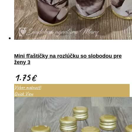
Mini fľaštičky na rozlúčku so slobodou pre
ženy 3
1.75
€
Výber možností
Quick View