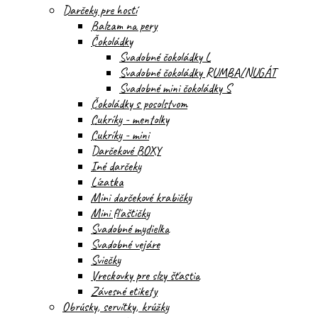
Darčeky pre hostí
Balzam na pery
Čokoládky
Svadobné čokoládky L
Svadobné čokoládky RUMBA/NUGÁT
Svadobné mini čokoládky S
Čokoládky s posolstvom
Cukríky - mentolky
Cukríky - mini
Darčekové BOXY
Iné darčeky
Lízatka
Mini darčekové krabičky
Mini fľaštičky
Svadobné mydielka
Svadobné vejáre
Sviečky
Vreckovky pre slzy šťastia
Závesné etikety
Obrúsky, servítky, krúžky