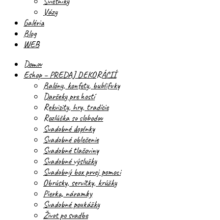
Svietniky
Vázy
Galéria
Blog
WEB
Domov
Eshop – PREDAJ DEKORÁCIÍ
Balóny, konfety, bublifuky
Darčeky pre hostí
Rekvizity, hry, tradície
Rozlúčka so slobodou
Svadobné doplnky
Svadobné oblečenie
Svadobné tlačoviny
Svadobné výslužky
Svadobný box prvej pomoci
Obrúsky, servítky, krúžky
Pierka, náramky
Svadobné poukážky
Život po svadbe