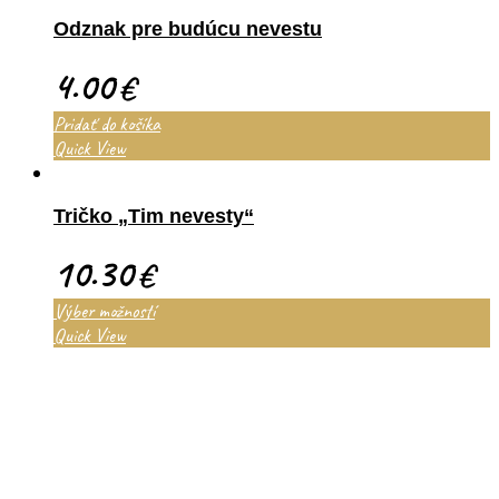
Odznak pre budúcu nevestu
4.00
€
Pridať do košíka
Quick View
Tričko „Tim nevesty“
10.30
€
Výber možností
Quick View