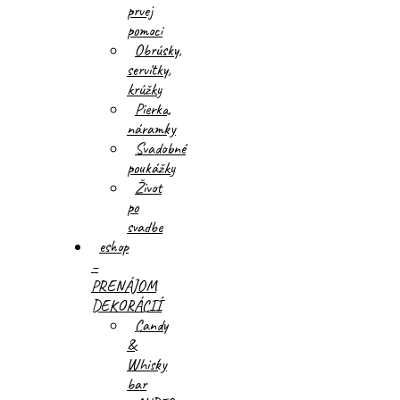
prvej
pomoci
Obrúsky,
servítky,
krúžky
Pierka,
náramky
Svadobné
poukážky
Život
po
svadbe
eshop
–
PRENÁJOM
DEKORÁCIÍ
Candy
&
Whisky
bar