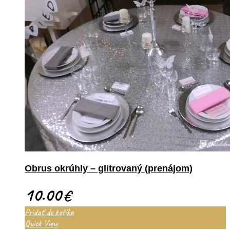
Obrus okrúhly – glitrovaný (prenájom)
10.00
€
Pridať do košíka
Quick View