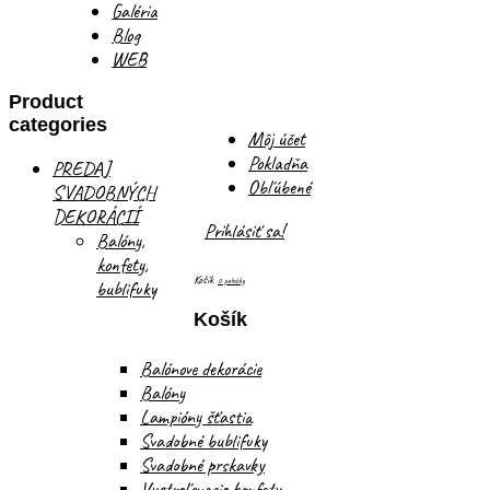
Galéria
Blog
WEB
Product
categories
Môj účet
Pokladňa
PREDAJ
Obľúbené
SVADOBNÝCH
DEKORÁCIÍ
Prihlásiť sa!
Balóny,
konfety,
Košík
0 položky
bublifuky
Košík
Balónove dekorácie
Balóny
Lampióny šťastia
Svadobné bublifuky
Svadobné prskavky
Vystreľovacie konfety