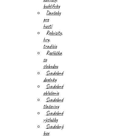
bublifuky
Darčeky
pre
hostí
Rekvizity,
hry,
tradície
Rozlúčka
so
slobodou
Svadobné
doplnky
Svadobné
oblečenie
Svadobné
tlačoviny
Svadobné
výslužky
Svadobný
box