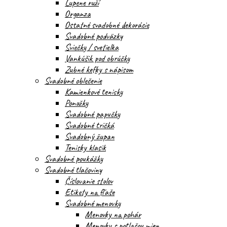
Lupene ruží
Organza
Ostatné svadobné dekorácie
Svadobné podväzky
Sviečky / svetielka
Vankúšik pod obrúčky
Zubné kefky s nápisom
Svadobné oblečenie
Kamienkové tenisky
Ponožky
Svadobné papučky
Svadobné tričká
Svadobný župan
Tenisky klasik
Svadobné poukážky
Svadobné tlačoviny
Číslovanie stolov
Etikety na fľaše
Svadobné menovky
Menovky na pohár
Menovky s potlačou mien