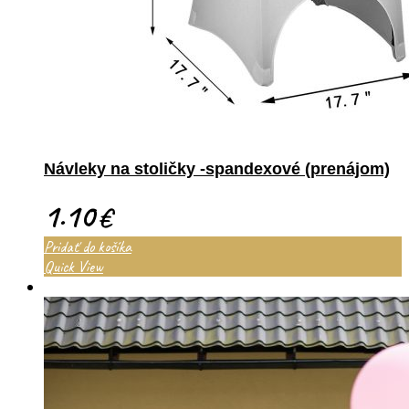
Návleky na stoličky -spandexové (prenájom)
1.10
€
Pridať do košíka
Quick View