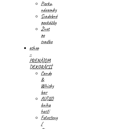
Pierka,
náramky
Svadobné
poukážky
Život
po
svadbe
eshop
–
PRENÁJOM
DEKORÁCIÍ
Candy
&
Whisky
bar
AUDIO
kniha
hostí
Fotosteny
/