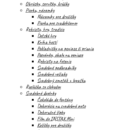
Obrúsky, servítky, krúžky
Pierka, náramky
Náramky pre družičky
Pierka pre svadobčanov
Rekvizity, hry, tradície
Detské hry
Kniha hostí
Pokladničky na peniaze či priania
Pozvánky, obaly na peniaze
Rekvizity na fotenie
Svadobné podbradníky
Svadobné vešiaky
Svadobný zmeták + lopatka
Rozlúčka so slobodou
Svadobné doplnky
Čokoláda do fontány
Dekorácie na svadobné auto
Dekoračné šípky
Film do INSTAX Mini
Košíčky pre družičky