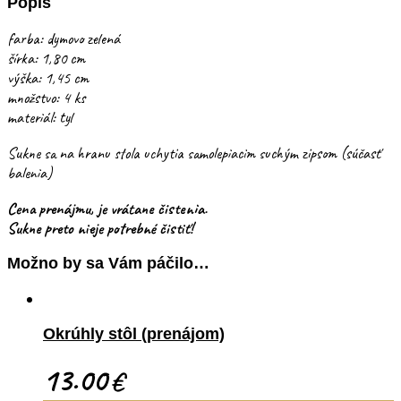
Popis
farba: dymovo zelená
šírka: 1,80 cm
výška: 1,45 cm
množstvo: 4 ks
materiál: tyl
Sukne sa na hranu stola uchytia samolepiacim suchým zipsom (súčasť
balenia)
Cena prenájmu, je vrátane čistenia.
Sukne preto nieje potrebné čistiť!
Možno by sa Vám páčilo…
Okrúhly stôl (prenájom)
13.00
€