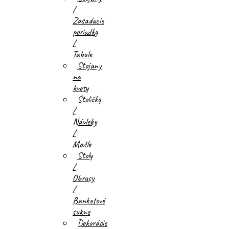
/
Zasadacie
poriadky
/
Tabule
Stojany
na
kvety
Stoličky
/
Návleky
/
Mašle
Stoly
/
Obrusy
/
Banketové
sukne
Dekorácie