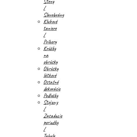
Steny
/
Slavobrány
Klubové
taniere
/
Príbory
Krúžky
na
obrúsky
Obrúsky
látkové
Ostatné
dekorácie
Podložky
Stojany
/
Zasadacie
poriadky
/
Tabule