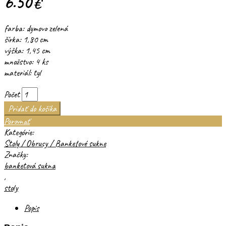
6.50
€
farba: dymovo zelená
šírka: 1,80 cm
výška: 1,45 cm
množstvo: 4 ks
materiál: tyl
Počet
Pridať do košíka
Porovnať
Kategórie:
Stoly / Obrusy / Banketové sukne
Značky:
banketová sukna
,
stoly
Popis