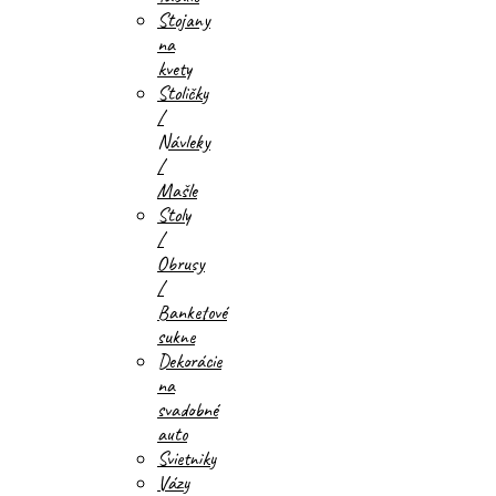
Stojany
na
kvety
Stoličky
/
Návleky
/
Mašle
Stoly
/
Obrusy
/
Banketové
sukne
Dekorácie
na
svadobné
auto
Svietniky
Vázy