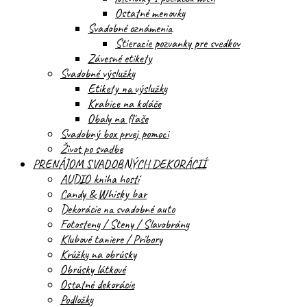
Ostatné menovky
Svadobné oznámenia
Stieracie pozvanky pre svedkov
Závesné etikety
Svadobné výslužky
Etikety na výslužky
Krabice na koláče
Obaly na fľaše
Svadobný box prvej pomoci
Život po svadbe
PRENÁJOM SVADOBNÝCH DEKORÁCIÍ
AUDIO kniha hostí
Candy & Whisky bar
Dekorácie na svadobné auto
Fotosteny / Steny / Slavobrány
Klubové taniere / Príbory
Krúžky na obrúsky
Obrúsky látkové
Ostatné dekorácie
Podložky