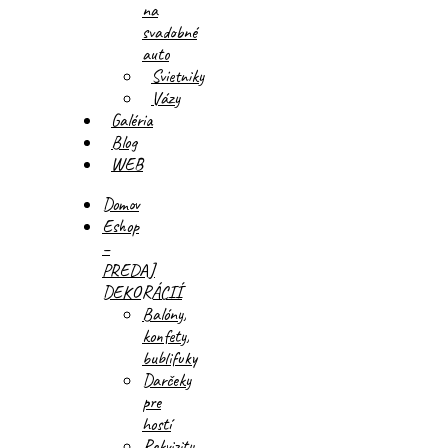
na
svadobné
auto
Svietniky
Vázy
Galéria
Blog
WEB
Domov
Eshop
–
PREDAJ
DEKORÁCIÍ
Balóny,
konfety,
bublifuky
Darčeky
pre
hostí
Rekvizity,