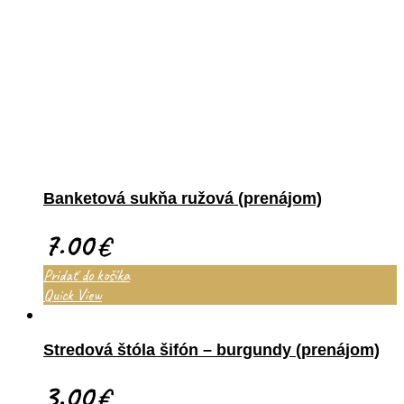
Banketová sukňa ružová (prenájom)
7.00
€
Pridať do košíka
Quick View
Stredová štóla šifón – burgundy (prenájom)
3.00
€