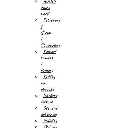
AUDIO
kniha
hostí
Fotosteny
/
Steny
/
Slavobrány
Klubové
taniere
/
Príbory
Krúžky
na
obrúsky
Obrúsky
látkové
Ostatné
dekorácie
Podložky
Stojany