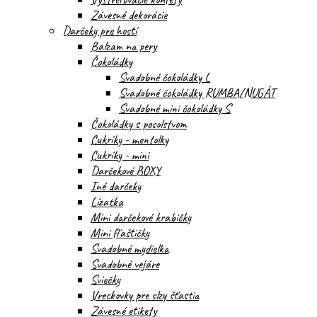
Závesné dekorácie
Darčeky pre hostí
Balzam na pery
Čokoládky
Svadobné čokoládky L
Svadobné čokoládky RUMBA/NUGÁT
Svadobné mini čokoládky S
Čokoládky s posolstvom
Cukríky - mentolky
Cukríky - mini
Darčekové BOXY
Iné darčeky
Lízatka
Mini darčekové krabičky
Mini fľaštičky
Svadobné mydielka
Svadobné vejáre
Sviečky
Vreckovky pre slzy šťastia
Závesné etikety