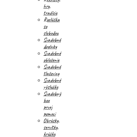
hry,
tradície
Rozlúčka
so
slobodou
Svadobné
doplnky
Svadobné
oblečenie
Svadobné
tlačoviny
Svadobné
výslužky
Svadobný
box
prvej
pomoci
Obrúsky,
servítky,
krúžky