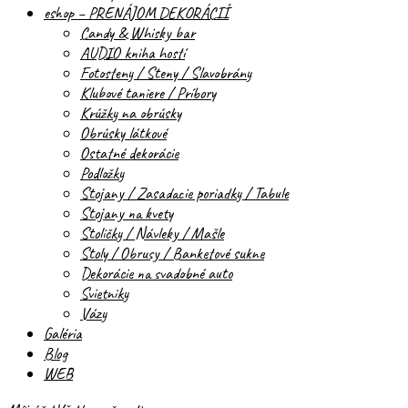
eshop – PRENÁJOM DEKORÁCIÍ
Candy & Whisky bar
AUDIO kniha hostí
Fotosteny / Steny / Slavobrány
Klubové taniere / Príbory
Krúžky na obrúsky
Obrúsky látkové
Ostatné dekorácie
Podložky
Stojany / Zasadacie poriadky / Tabule
Stojany na kvety
Stoličky / Návleky / Mašle
Stoly / Obrusy / Banketové sukne
Dekorácie na svadobné auto
Svietniky
Vázy
Galéria
Blog
WEB