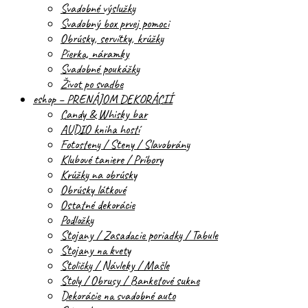
Svadobné výslužky
Svadobný box prvej pomoci
Obrúsky, servítky, krúžky
Pierka, náramky
Svadobné poukážky
Život po svadbe
eshop – PRENÁJOM DEKORÁCIÍ
Candy & Whisky bar
AUDIO kniha hostí
Fotosteny / Steny / Slavobrány
Klubové taniere / Príbory
Krúžky na obrúsky
Obrúsky látkové
Ostatné dekorácie
Podložky
Stojany / Zasadacie poriadky / Tabule
Stojany na kvety
Stoličky / Návleky / Mašle
Stoly / Obrusy / Banketové sukne
Dekorácie na svadobné auto