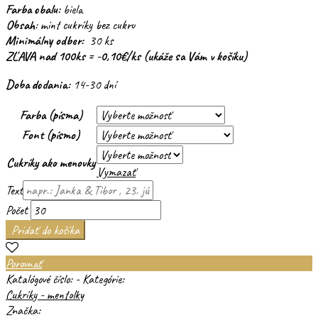
Farba obalu:
biela
Obsah
: mint cukríky bez cukru
Minimálny odber:
30 ks
ZĽAVA nad 100ks = -0,10€/ks (ukáže sa Vám v košíku)
Doba dodania:
14-30 dní
Farba (písma)
Font (písmo)
Cukríky ako menovky
Vymazať
Text
Počet
Pridať do košíka
Porovnať
Katalógové číslo:
-
Kategórie:
Cukríky - mentolky
Značka: