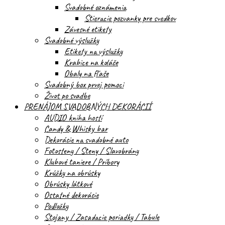
Svadobné oznámenia
Stieracie pozvanky pre svedkov
Závesné etikety
Svadobné výslužky
Etikety na výslužky
Krabice na koláče
Obaly na fľaše
Svadobný box prvej pomoci
Život po svadbe
PRENÁJOM SVADOBNÝCH DEKORÁCIÍ
AUDIO kniha hostí
Candy & Whisky bar
Dekorácie na svadobné auto
Fotosteny / Steny / Slavobrány
Klubové taniere / Príbory
Krúžky na obrúsky
Obrúsky látkové
Ostatné dekorácie
Podložky
Stojany / Zasadacie poriadky / Tabule