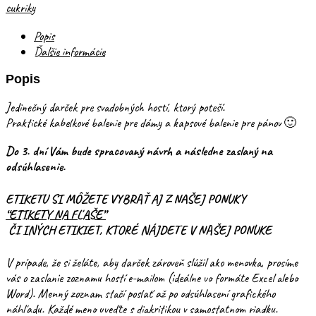
cukriky
Popis
Ďalšie informácie
Popis
Jedinečný darček pre svadobných hostí, ktorý poteší.
Praktické kabelkové balenie pre dámy a kapsové balenie pre pánov 🙂
Do 3. dní Vám bude spracovaný návrh a následne zaslaný na
odsúhlasenie.
ETIKETU SI MÔŽETE VYBRAŤ AJ Z NAŠEJ PONUKY
“ETIKETY NA FĽAŠE”
ČI INÝCH ETIKIET, KTORÉ NÁJDETE V NAŠEJ PONUKE
V prípade, že si želáte, aby darček zároveň slúžil ako menovka, prosíme
vás o zaslanie zoznamu hostí e-mailom (ideálne vo formáte Excel alebo
Word). Menný zoznam stačí poslať až po odsúhlasení grafického
náhľadu. Každé meno uveďte s diakritikou v samostatnom riadku.