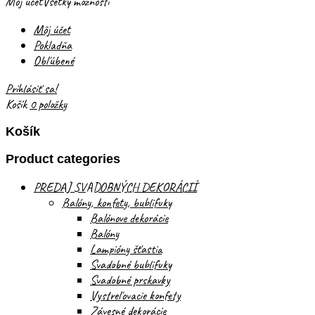
Môj účet
Všetky možnosti
Môj účet
Pokladňa
Obľúbené
Prihlásiť sa!
Košík
0 položky
Košík
Product categories
PREDAJ SVADOBNÝCH DEKORÁCIÍ
Balóny, konfety, bublifuky
Balónove dekorácie
Balóny
Lampióny šťastia
Svadobné bublifuky
Svadobné prskavky
Vystreľovacie konfety
Závesné dekorácie