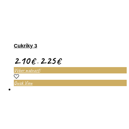
Cukríky 3
2.10
2.25
€
€
–
Výber možností
Quick View