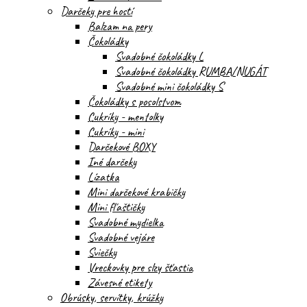
Darčeky pre hostí
Balzam na pery
Čokoládky
Svadobné čokoládky L
Svadobné čokoládky RUMBA/NUGÁT
Svadobné mini čokoládky S
Čokoládky s posolstvom
Cukríky - mentolky
Cukríky - mini
Darčekové BOXY
Iné darčeky
Lízatka
Mini darčekové krabičky
Mini fľaštičky
Svadobné mydielka
Svadobné vejáre
Sviečky
Vreckovky pre slzy šťastia
Závesné etikety
Obrúsky, servítky, krúžky