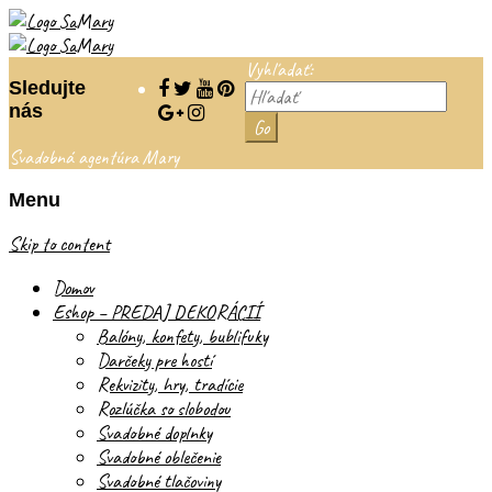
Vyhľadať:
Sledujte
nás
Svadobná agentúra Mary
Menu
Skip to content
Domov
Eshop – PREDAJ DEKORÁCIÍ
Balóny, konfety, bublifuky
Darčeky pre hostí
Rekvizity, hry, tradície
Rozlúčka so slobodou
Svadobné doplnky
Svadobné oblečenie
Svadobné tlačoviny