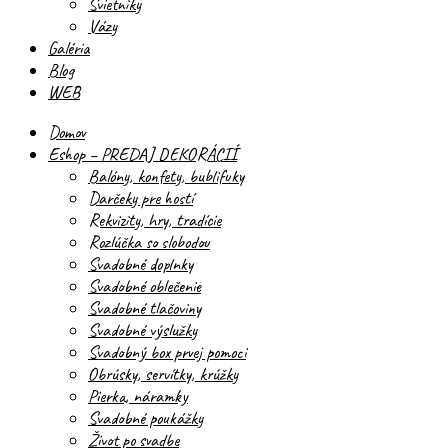
Svietniky
Vázy
Galéria
Blog
WEB
Domov
Eshop – PREDAJ DEKORÁCIÍ
Balóny, konfety, bublifuky
Darčeky pre hostí
Rekvizity, hry, tradície
Rozlúčka so slobodou
Svadobné doplnky
Svadobné oblečenie
Svadobné tlačoviny
Svadobné výslužky
Svadobný box prvej pomoci
Obrúsky, servítky, krúžky
Pierka, náramky
Svadobné poukážky
Život po svadbe