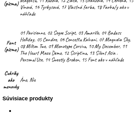
Magenta, 11 Ružová, 12 Zlatá, 13 Oranžová, 14 Červená, 15
(písma)
Vínová, 16 Tyrkysová, 17 Vlastná farba, 18 Farba/y ako v
náhľade
01 Parisienne, 02 Segoe Script, 03 Amarillo, 04 Badass
Holliday, 05 Candire, 06 Concetta Kalvani, 07 Magnolia Sky,
Font
08 Milton Two, 09 Monotype Corsiva, 10 My December, 11
(písmo)
The Heart Maze Demo, 12 Scriptina, 13 Silent Asia .
Personal Use, 14 Sweetly Broken, 15 Font ako v náhľade
Cukríky
ako
Áno, Nie
menovky
Súvisiace produkty