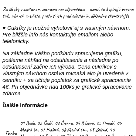
Za chyby v zaslanom zozname nezodpovedáme – mená sa kopírujú presne
tak, ako ich uvediete, preto si ich pred odoslaním dôkladne skontrolujte.
♥ Cukríky je možné vyhotoviť aj s vlastným návrhom.
Pre bližšie info nás kontaktujte emailom alebo
telefonicky.
Na základne Vášho podkladu spracujeme grafiku,
pošleme náhľad na odsúhlasenie a následne po
odsúhlasení začne ich výroba. Cena cukríkov s
vlastným návrhom ostáva rovnaká ako je uvedená v
cenníku + sa účtuje poplatok za grafické spracovanie
4€. Pri objednávke nad 100ks je grafické spracovanie
zdarma.
Ďalšie informácie
01 Biela, 02 Šedá, 03 Čierna, 04 Béžová, 05 Hnedá, 06
Modrá bl., 07 Fialová, 08 Modrá tm., 09 Zelená, 10
Farba