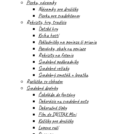
Pierka, náramky
Náramky pre družičky
Pierka pre svadobčanov
Rekvizity, hry, tradície
Detské hry
Kniha hostí
Pokladničky na peniaze či priania
Pozvánky, obaly na peniaze
Rekvizity na fotenie
Svadobné podbradníky
Svadobné vešiaky
Svadobný zmeták + lopatka
Rozlúčka so slobodou
Svadobné doplnky
Čokoláda do fontány
Dekorácie na svadobné auto
Dekoračné šípky
Film do INSTAX Mini
Košíčky pre družičky
Lupene ruží