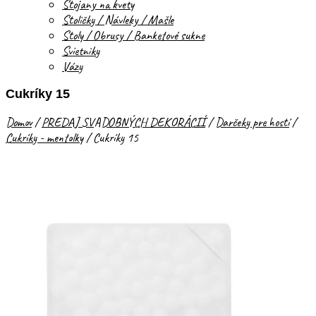
Stojany na kvety
Stoličky / Návleky / Mašle
Stoly / Obrusy / Banketové sukne
Svietniky
Vázy
Cukríky 15
Domov
/
PREDAJ SVADOBNÝCH DEKORÁCIÍ
/
Darčeky pre hostí
/
Cukríky - mentolky
/
Cukríky 15