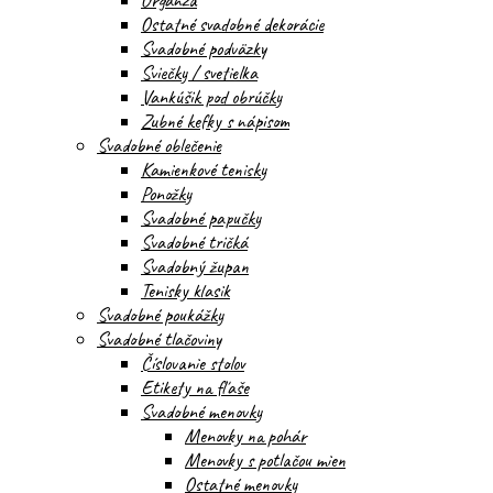
Organza
Ostatné svadobné dekorácie
Svadobné podväzky
Sviečky / svetielka
Vankúšik pod obrúčky
Zubné kefky s nápisom
Svadobné oblečenie
Kamienkové tenisky
Ponožky
Svadobné papučky
Svadobné tričká
Svadobný župan
Tenisky klasik
Svadobné poukážky
Svadobné tlačoviny
Číslovanie stolov
Etikety na fľaše
Svadobné menovky
Menovky na pohár
Menovky s potlačou mien
Ostatné menovky