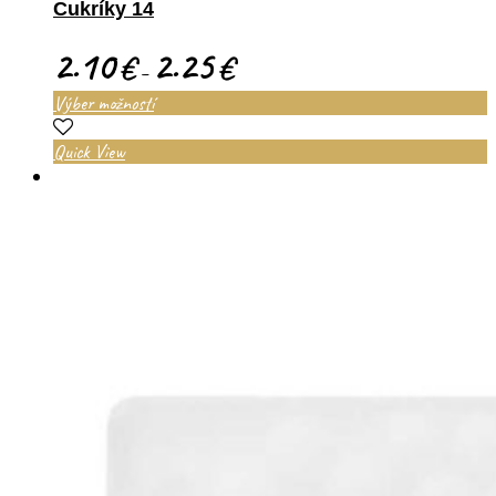
Cukríky 14
2.10
2.25
€
€
–
Výber možností
Quick View