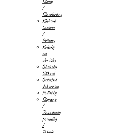
Steny
/
Slavobrány
Klubové
taniere
/
Príbory
Krúžky
na
obrúsky
Obrúsky
látkové
Ostatné
dekorácie
Podložky
Stojany
/
Zasadacie
poriadky
/
Tabule