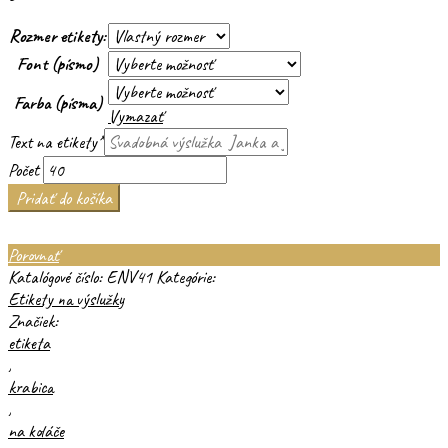
Rozmer etikety:
Font (písmo)
Farba (písma)
Vymazať
Text na etikety
*
Počet
Pridať do košíka
Porovnať
Katalógové číslo:
ENV41
Kategórie:
Etikety na výslužky
Značiek:
etiketa
,
krabica
,
na koláče