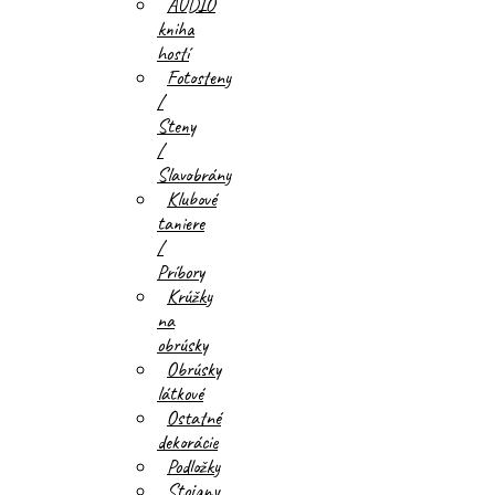
AUDIO
kniha
hostí
Fotosteny
/
Steny
/
Slavobrány
Klubové
taniere
/
Príbory
Krúžky
na
obrúsky
Obrúsky
látkové
Ostatné
dekorácie
Podložky
Stojany