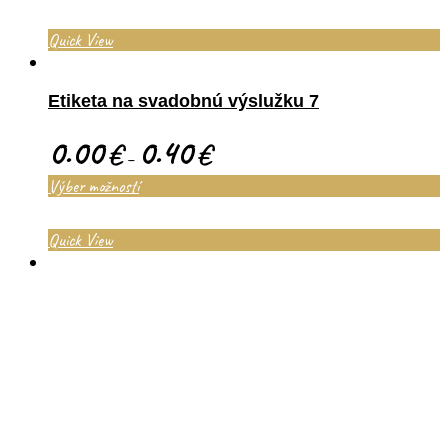
Quick View
Etiketa na svadobnú výslužku 7
0.00
0.40
€
€
–
Výber možností
Quick View