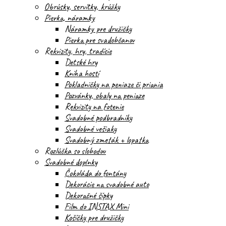
Obrúsky, servítky, krúžky
Pierka, náramky
Náramky pre družičky
Pierka pre svadobčanov
Rekvizity, hry, tradície
Detské hry
Kniha hostí
Pokladničky na peniaze či priania
Pozvánky, obaly na peniaze
Rekvizity na fotenie
Svadobné podbradníky
Svadobné vešiaky
Svadobný zmeták + lopatka
Rozlúčka so slobodou
Svadobné doplnky
Čokoláda do fontány
Dekorácie na svadobné auto
Dekoračné šípky
Film do INSTAX Mini
Košíčky pre družičky