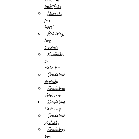
bublifuky
Darčeky
pre
hostí
Rekvizity,
hry,
tradície
Rozlúčka
so
slobodou
Svadobné
doplnky
Svadobné
oblečenie
Svadobné
tlačoviny
Svadobné
výslužky
Svadobný
box