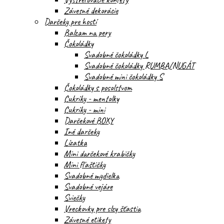
Závesné dekorácie
Darčeky pre hostí
Balzam na pery
Čokoládky
Svadobné čokoládky L
Svadobné čokoládky RUMBA/NUGÁT
Svadobné mini čokoládky S
Čokoládky s posolstvom
Cukríky - mentolky
Cukríky - mini
Darčekové BOXY
Iné darčeky
Lízatka
Mini darčekové krabičky
Mini fľaštičky
Svadobné mydielka
Svadobné vejáre
Sviečky
Vreckovky pre slzy šťastia
Závesné etikety