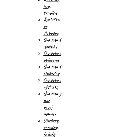
hry,
tradície
Rozlúčka
so
slobodou
Svadobné
doplnky
Svadobné
oblečenie
Svadobné
tlačoviny
Svadobné
výslužky
Svadobný
box
prvej
pomoci
Obrúsky,
servítky,
krúžky