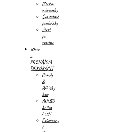
Pierka,
náramky
Svadobné
poukážky
Život
po
svadbe
eshop
–
PRENÁJOM
DEKORÁCIÍ
Candy
&
Whisky
bar
AUDIO
kniha
hostí
Fotosteny
/