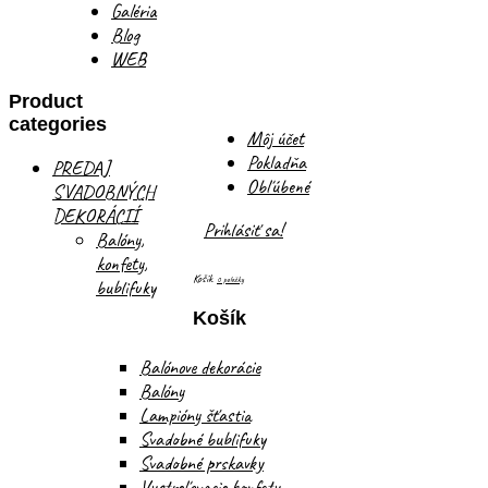
Galéria
Blog
WEB
Product
categories
Môj účet
Pokladňa
PREDAJ
Obľúbené
SVADOBNÝCH
DEKORÁCIÍ
Prihlásiť sa!
Balóny,
konfety,
Košík
0 položky
bublifuky
Košík
Balónove dekorácie
Balóny
Lampióny šťastia
Svadobné bublifuky
Svadobné prskavky
Vystreľovacie konfety