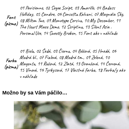
01 Parisienne, 02 Segoe Script, 03 Amarillo, 04 Badass
Holliday, 05 Candire, 06 Concetta Kalvani, 07 Magnolia Sky,
Font
08 Milton Two, 09 Monotype Corsiva, 10 My December, 11
(písmo)
The Heart Maze Demo, 12 Scriptina, 13 Silent Asia .
Personal Use, 14 Sweetly Broken, 15 Font ako v náhľade
01 Biela, 02 Šedá, 03 Čierna, 04 Béžová, 05 Hnedá, 06
Modrá bl., 07 Fialová, 08 Modrá tm., 09 Zelená, 10
Farba
Magenta, 11 Ružová, 12 Zlatá, 13 Oranžová, 14 Červená,
(písma)
15 Vínová, 16 Tyrkysová, 17 Vlastná farba, 18 Farba/y ako
v náhľade
Možno by sa Vám páčilo…