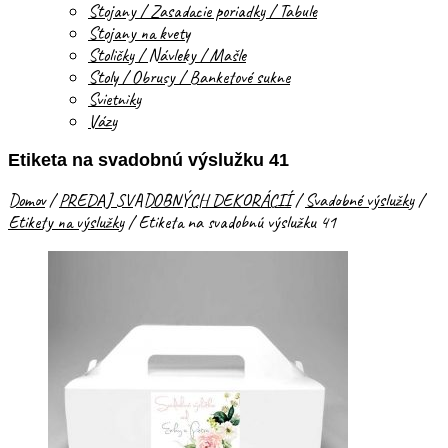
Stojany / Zasadacie poriadky / Tabule
Stojany na kvety
Stoličky / Návleky / Mašle
Stoly / Obrusy / Banketové sukne
Svietniky
Vázy
Etiketa na svadobnú výslužku 41
Domov
/
PREDAJ SVADOBNÝCH DEKORÁCIÍ
/
Svadobné výslužky
/
Etikety na výslužky
/
Etiketa na svadobnú výslužku 41