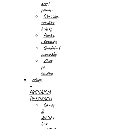
prvej
pomoci
Obrúsky,
servítky,
krúžky
Pierka,
náramky
Svadobné
poukážky
Život
po
svadbe
eshop
–
PRENÁJOM
DEKORÁCIÍ
Candy
&
Whisky
bar