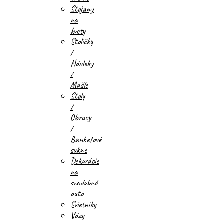
Stojany
na
kvety
Stoličky
/
Návleky
/
Mašle
Stoly
/
Obrusy
/
Banketové
sukne
Dekorácie
na
svadobné
auto
Svietniky
Vázy