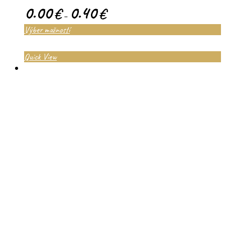
0.00
0.40
€
€
–
Výber možností
Quick View