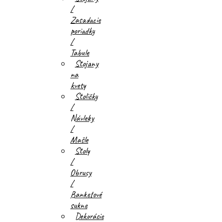
/
Zasadacie
poriadky
/
Tabule
Stojany
na
kvety
Stoličky
/
Návleky
/
Mašle
Stoly
/
Obrusy
/
Banketové
sukne
Dekorácie