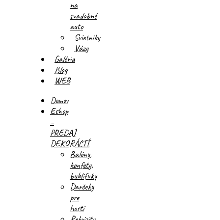
na
svadobné
auto
Svietniky
Vázy
Galéria
Blog
WEB
Domov
Eshop
–
PREDAJ
DEKORÁCIÍ
Balóny,
konfety,
bublifuky
Darčeky
pre
hostí
Rekvizity,