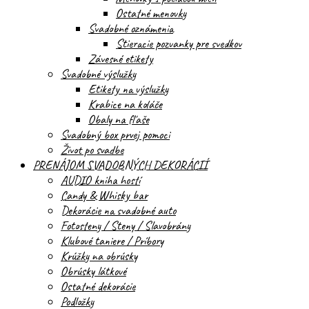
Ostatné menovky
Svadobné oznámenia
Stieracie pozvanky pre svedkov
Závesné etikety
Svadobné výslužky
Etikety na výslužky
Krabice na koláče
Obaly na fľaše
Svadobný box prvej pomoci
Život po svadbe
PRENÁJOM SVADOBNÝCH DEKORÁCIÍ
AUDIO kniha hostí
Candy & Whisky bar
Dekorácie na svadobné auto
Fotosteny / Steny / Slavobrány
Klubové taniere / Príbory
Krúžky na obrúsky
Obrúsky látkové
Ostatné dekorácie
Podložky