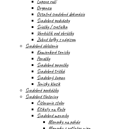
Lupene ruží
Organza
Ostatné svadobné dekorácie
Svadobné podväzky
Sviečky / svetielka
Vankúšik pod obrúčky
Zubné kefky s nápisom
Svadobné oblečenie
Kamienkové tenisky
Ponožky
Svadobné papučky
Svadobné tričká
Svadobný župan
Tenisky klasik
Svadobné poukážky
Svadobné tlačoviny
Číslovanie stolov
Etikety na fľaše
Svadobné menovky
Menovky na pohár
Menovky s potlačou mien