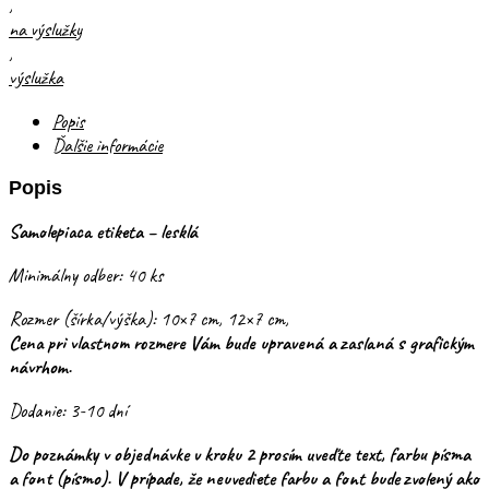
,
na výslužky
,
výslužka
Popis
Ďalšie informácie
Popis
Samolepiaca etiketa – lesklá
Minimálny odber: 40 ks
Rozmer (šírka/výška): 10×7 cm, 12×7 cm,
Cena pri vlastnom rozmere Vám bude upravená a zaslaná s grafickým
návrhom.
Dodanie: 3-10 dní
Do poznámky v objednávke v kroku 2 prosím uveďte text, farbu písma
a font (písmo). V prípade, že neuvediete farbu a font bude zvolený ako