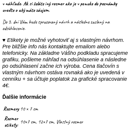
v náhľade. Ak si želáte iný rozmer ako je v ponuke do poznámky
uveďte o aký máte záujem.
Do 3. dní Vám bude spracovaný návrh a následne zaslaný na
odsúhlasenie.
♥ Etikety je možné vyhotoviť aj s vlastným návrhom.
Pre bližšie info nás kontaktujte emailom alebo
telefonicky. Na základne Vášho podkladu spracujeme
grafiku, pošleme náhľad na odsúhlasenie a následne
po odsúhlasení začne ich výroba. Cena tlačovín s
vlastným návrhom ostáva rovnaká ako je uvedená v
cenníku + sa účtuje poplatok za grafické spracovanie
4€.
Ďalšie informácie
Rozmery
10 × 7 cm
Rozmer
10×7 cm, 12×7 cm, Vlastný rozmer
etikety: