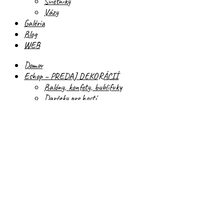
Svietniky
Vázy
Galéria
Blog
WEB
Domov
Eshop – PREDAJ DEKORÁCIÍ
Balóny, konfety, bublifuky
Darčeky pre hostí
Rekvizity, hry, tradície
Rozlúčka so slobodou
Svadobné doplnky
Svadobné oblečenie
Svadobné tlačoviny
Svadobné výslužky
Svadobný box prvej pomoci
Obrúsky, servítky, krúžky
Pierka, náramky
Svadobné poukážky
Život po svadbe