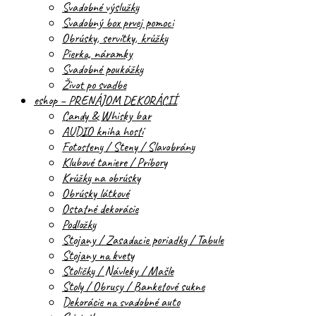
Svadobné výslužky
Svadobný box prvej pomoci
Obrúsky, servítky, krúžky
Pierka, náramky
Svadobné poukážky
Život po svadbe
eshop – PRENÁJOM DEKORÁCIÍ
Candy & Whisky bar
AUDIO kniha hostí
Fotosteny / Steny / Slavobrány
Klubové taniere / Príbory
Krúžky na obrúsky
Obrúsky látkové
Ostatné dekorácie
Podložky
Stojany / Zasadacie poriadky / Tabule
Stojany na kvety
Stoličky / Návleky / Mašle
Stoly / Obrusy / Banketové sukne
Dekorácie na svadobné auto