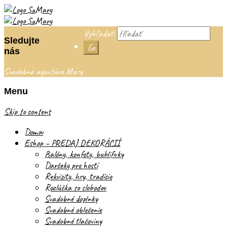
Vyhľadať:
Sledujte
nás
Svadobná agentúra Mary
Menu
Skip to content
Domov
Eshop – PREDAJ DEKORÁCIÍ
Balóny, konfety, bublifuky
Darčeky pre hostí
Rekvizity, hry, tradície
Rozlúčka so slobodou
Svadobné doplnky
Svadobné oblečenie
Svadobné tlačoviny