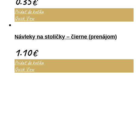
0.35
€
Pridať do košíka
Quick View
Návleky na stoličky – čierne (prenájom)
1.10
€
Pridať do košíka
Quick View