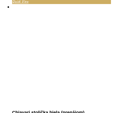
Quick View
Chiavari stolička biela (prenájom)