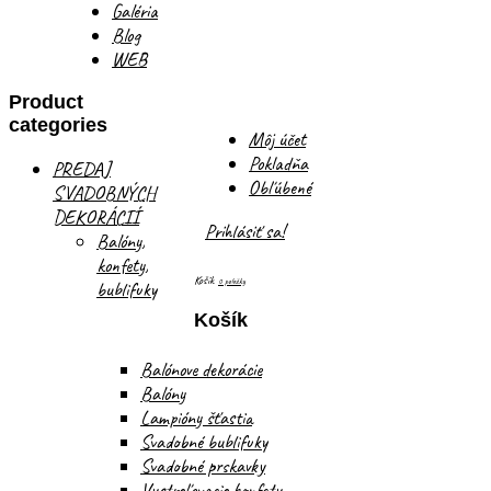
Galéria
Blog
WEB
Product
categories
Môj účet
Pokladňa
PREDAJ
Obľúbené
SVADOBNÝCH
DEKORÁCIÍ
Prihlásiť sa!
Balóny,
konfety,
Košík
0 položky
bublifuky
Košík
Balónove dekorácie
Balóny
Lampióny šťastia
Svadobné bublifuky
Svadobné prskavky
Vystreľovacie konfety