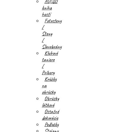
AUDIO
kniha
hostí
Fotosteny
/
Steny
/
Slavobrány
Klubové
taniere
/
Príbory
Krúžky
na
obrúsky
Obrúsky
látkové
Ostatné
dekorácie
Podložky
Stojany