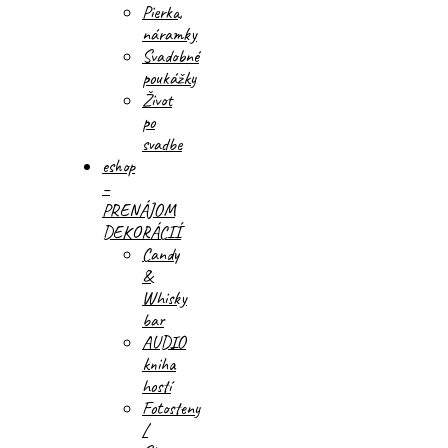
Pierka,
náramky
Svadobné
poukážky
Život
po
svadbe
eshop
–
PRENÁJOM
DEKORÁCIÍ
Candy
&
Whisky
bar
AUDIO
kniha
hostí
Fotosteny
/