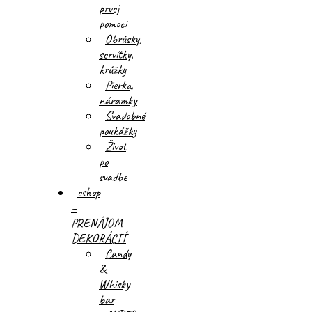
prvej
pomoci
Obrúsky,
servítky,
krúžky
Pierka,
náramky
Svadobné
poukážky
Život
po
svadbe
eshop
–
PRENÁJOM
DEKORÁCIÍ
Candy
&
Whisky
bar