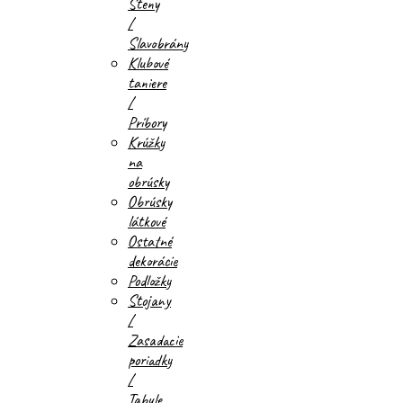
Steny
/
Slavobrány
Klubové
taniere
/
Príbory
Krúžky
na
obrúsky
Obrúsky
látkové
Ostatné
dekorácie
Podložky
Stojany
/
Zasadacie
poriadky
/
Tabule