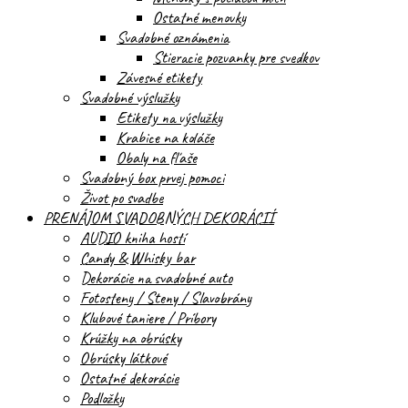
Ostatné menovky
Svadobné oznámenia
Stieracie pozvanky pre svedkov
Závesné etikety
Svadobné výslužky
Etikety na výslužky
Krabice na koláče
Obaly na fľaše
Svadobný box prvej pomoci
Život po svadbe
PRENÁJOM SVADOBNÝCH DEKORÁCIÍ
AUDIO kniha hostí
Candy & Whisky bar
Dekorácie na svadobné auto
Fotosteny / Steny / Slavobrány
Klubové taniere / Príbory
Krúžky na obrúsky
Obrúsky látkové
Ostatné dekorácie
Podložky