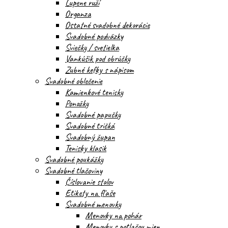
Lupene ruží
Organza
Ostatné svadobné dekorácie
Svadobné podväzky
Sviečky / svetielka
Vankúšik pod obrúčky
Zubné kefky s nápisom
Svadobné oblečenie
Kamienkové tenisky
Ponožky
Svadobné papučky
Svadobné tričká
Svadobný župan
Tenisky klasik
Svadobné poukážky
Svadobné tlačoviny
Číslovanie stolov
Etikety na fľaše
Svadobné menovky
Menovky na pohár
Menovky s potlačou mien