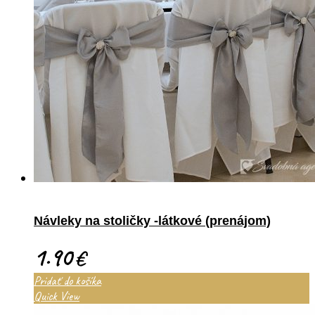
Návleky na stoličky -látkové (prenájom)
1.90
€
Pridať do košíka
Quick View