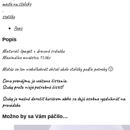
masle na stolicky
,
stoličky
Popis
Popis
Materiál: špagát + drevené srdiečko
Maximálne množstvo 150ks
Motúz sa len niekoľkokrát obtočí okolo stoličky podľa potreby 🙂
Cena prenájmu, je vrátane čistenia.
Stuhy preto nieje potrebné čistiť!
Stuhy je možné doručiť kuriérom alebo sa dajú osobne vyzdvihnúť na
prevádzke.
Možno by sa Vám páčilo…