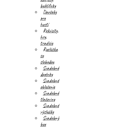
bublifuky
Darčeky
pre
hostí
Rekvizity,
hry,
tradície
Rozlúčka
so
slobodou
Svadobné
doplnky
Svadobné
oblečenie
Svadobné
tlačoviny
Svadobné
výslužky
Svadobný
box