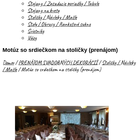
Stojany / Zasadacie poriadky / Tabule
Stojany na kvety
Stoličky / Návleky / Mašle
Stoly / Obrusy / Banketové sukne
Svietniky
Vázy
Motúz so srdiečkom na stoličky (prenájom)
Domov
/
PRENÁJOM SVADOBNÝCH DEKORÁCIÍ
/
Stoličky / Návleky
/ Mašle
/
Motúz so srdiečkom na stoličky (prenájom)