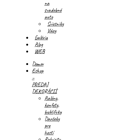
na
svadobné
auto
Svietniky
Vázy
Galéria
Blog
WEB
Domov
Eshop
–
PREDAJ
DEKORÁCIÍ
Balóny,
konfety,
bublifuky
Darčeky
pre
hostí
Rekvizity,