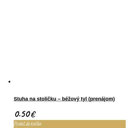
Stuha na stoličku – béžový tyl (prenájom)
0.50
€
Pridať do košíka