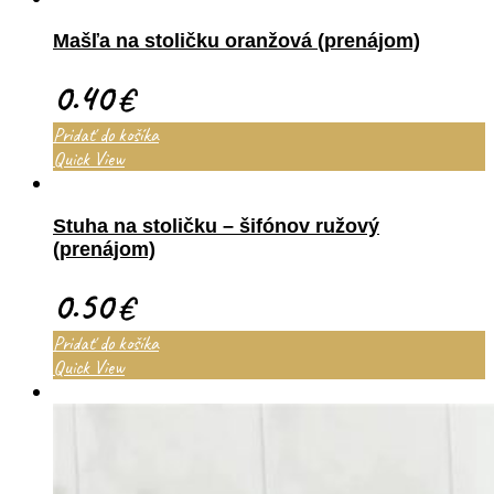
Mašľa na stoličku oranžová (prenájom)
0.40
€
Pridať do košíka
Quick View
Stuha na stoličku – šifónov ružový
(prenájom)
0.50
€
Pridať do košíka
Quick View