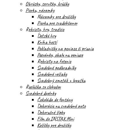
Obrúsky, servítky, krúžky
Pierka, náramky
Náramky pre družičky
Pierka pre svadobčanov
Rekvizity, hry, tradície
Detské hry
Kniha hostí
Pokladničky na peniaze či priania
Pozvánky, obaly na peniaze
Rekvizity na fotenie
Svadobné podbradníky
Svadobné vešiaky
Svadobný zmeták + lopatka
Rozlúčka so slobodou
Svadobné doplnky
Čokoláda do fontány
Dekorácie na svadobné auto
Dekoračné šípky
Film do INSTAX Mini
Košíčky pre družičky