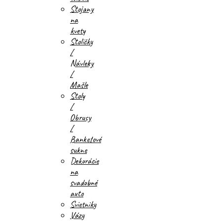
Stojany
na
kvety
Stoličky
/
Návleky
/
Mašle
Stoly
/
Obrusy
/
Banketové
sukne
Dekorácie
na
svadobné
auto
Svietniky
Vázy