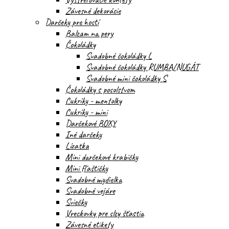
Závesné dekorácie
Darčeky pre hostí
Balzam na pery
Čokoládky
Svadobné čokoládky L
Svadobné čokoládky RUMBA/NUGÁT
Svadobné mini čokoládky S
Čokoládky s posolstvom
Cukríky - mentolky
Cukríky - mini
Darčekové BOXY
Iné darčeky
Lízatka
Mini darčekové krabičky
Mini fľaštičky
Svadobné mydielka
Svadobné vejáre
Sviečky
Vreckovky pre slzy šťastia
Závesné etikety