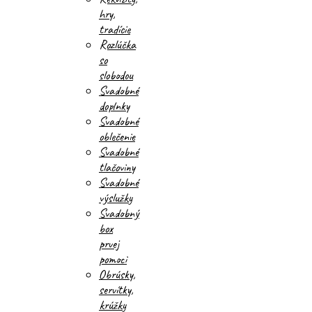
hry,
tradície
Rozlúčka
so
slobodou
Svadobné
doplnky
Svadobné
oblečenie
Svadobné
tlačoviny
Svadobné
výslužky
Svadobný
box
prvej
pomoci
Obrúsky,
servítky,
krúžky