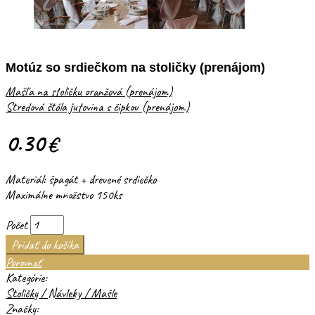
Motúz so srdiečkom na stoličky (prenájom)
Mašľa na stoličku oranžová (prenájom)
Stredová štóla jutovina s čipkou (prenájom)
0.30
€
Materiál: špagát + drevené srdiečko
Maximálne množstvo 150ks
Počet
Pridať do košíka
Porovnať
Kategórie:
Stoličky / Návleky / Mašle
Značky: