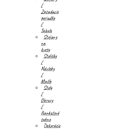
/
Zasadacie
poriadky
/
Tabule
Stojany
na
kvety
Stoličky
/
Návleky
/
Mašle
Stoly
/
Obrusy
/
Banketové
sukne
Dekorácie