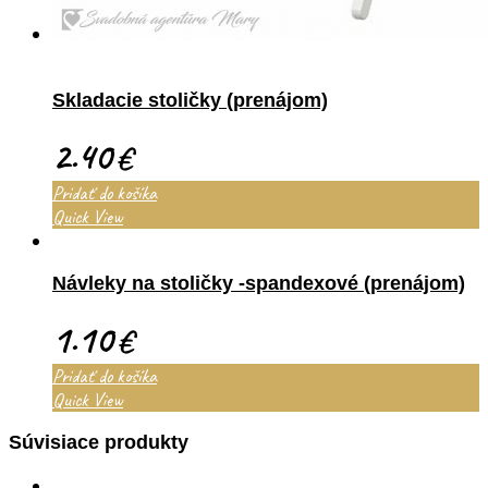
Skladacie stoličky (prenájom)
2.40
€
Pridať do košíka
Quick View
Návleky na stoličky -spandexové (prenájom)
1.10
€
Pridať do košíka
Quick View
Súvisiace produkty