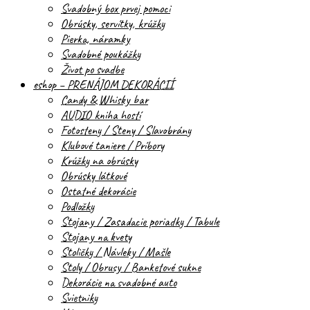
Svadobný box prvej pomoci
Obrúsky, servítky, krúžky
Pierka, náramky
Svadobné poukážky
Život po svadbe
eshop – PRENÁJOM DEKORÁCIÍ
Candy & Whisky bar
AUDIO kniha hostí
Fotosteny / Steny / Slavobrány
Klubové taniere / Príbory
Krúžky na obrúsky
Obrúsky látkové
Ostatné dekorácie
Podložky
Stojany / Zasadacie poriadky / Tabule
Stojany na kvety
Stoličky / Návleky / Mašle
Stoly / Obrusy / Banketové sukne
Dekorácie na svadobné auto
Svietniky