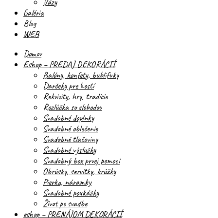
Vázy
Galéria
Blog
WEB
Domov
Eshop – PREDAJ DEKORÁCIÍ
Balóny, konfety, bublifuky
Darčeky pre hostí
Rekvizity, hry, tradície
Rozlúčka so slobodou
Svadobné doplnky
Svadobné oblečenie
Svadobné tlačoviny
Svadobné výslužky
Svadobný box prvej pomoci
Obrúsky, servítky, krúžky
Pierka, náramky
Svadobné poukážky
Život po svadbe
eshop – PRENÁJOM DEKORÁCIÍ