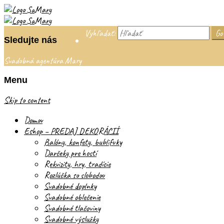
Vyhľadať:
Sledujte nás
Svadobná agentúra Mary
Menu
Skip to content
Domov
Eshop – PREDAJ DEKORÁCIÍ
Balóny, konfety, bublifuky
Darčeky pre hostí
Rekvizity, hry, tradície
Rozlúčka so slobodou
Svadobné doplnky
Svadobné oblečenie
Svadobné tlačoviny
Svadobné výslužky