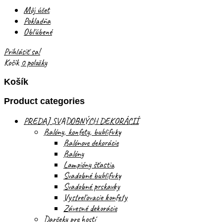
Môj účet
Pokladňa
Obľúbené
Prihlásiť sa!
Košík
0 položky
Košík
Product categories
PREDAJ SVADOBNÝCH DEKORÁCIÍ
Balóny, konfety, bublifuky
Balónove dekorácie
Balóny
Lampióny šťastia
Svadobné bublifuky
Svadobné prskavky
Vystreľovacie konfety
Závesné dekorácie
Darčeky pre hostí