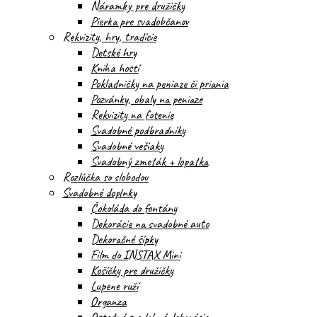
Náramky pre družičky
Pierka pre svadobčanov
Rekvizity, hry, tradície
Detské hry
Kniha hostí
Pokladničky na peniaze či priania
Pozvánky, obaly na peniaze
Rekvizity na fotenie
Svadobné podbradníky
Svadobné vešiaky
Svadobný zmeták + lopatka
Rozlúčka so slobodou
Svadobné doplnky
Čokoláda do fontány
Dekorácie na svadobné auto
Dekoračné šípky
Film do INSTAX Mini
Košíčky pre družičky
Lupene ruží
Organza