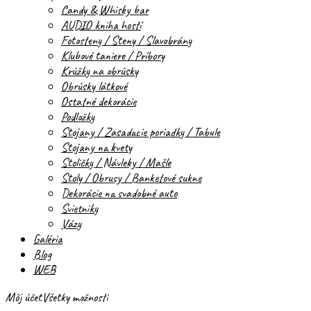
Candy & Whisky bar
AUDIO kniha hostí
Fotosteny / Steny / Slavobrány
Klubové taniere / Príbory
Krúžky na obrúsky
Obrúsky látkové
Ostatné dekorácie
Podložky
Stojany / Zasadacie poriadky / Tabule
Stojany na kvety
Stoličky / Návleky / Mašle
Stoly / Obrusy / Banketové sukne
Dekorácie na svadobné auto
Svietniky
Vázy
Galéria
Blog
WEB
Môj účet
Všetky možnosti