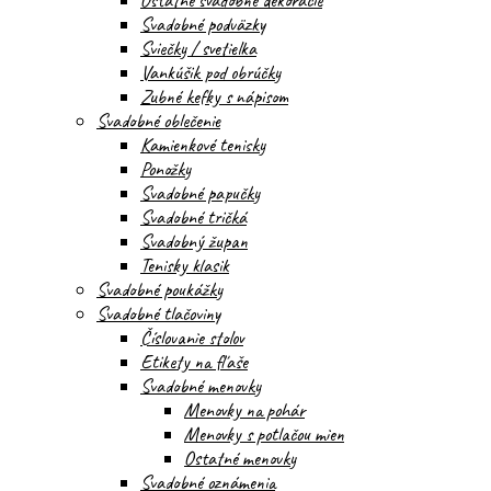
Ostatné svadobné dekorácie
Svadobné podväzky
Sviečky / svetielka
Vankúšik pod obrúčky
Zubné kefky s nápisom
Svadobné oblečenie
Kamienkové tenisky
Ponožky
Svadobné papučky
Svadobné tričká
Svadobný župan
Tenisky klasik
Svadobné poukážky
Svadobné tlačoviny
Číslovanie stolov
Etikety na fľaše
Svadobné menovky
Menovky na pohár
Menovky s potlačou mien
Ostatné menovky
Svadobné oznámenia