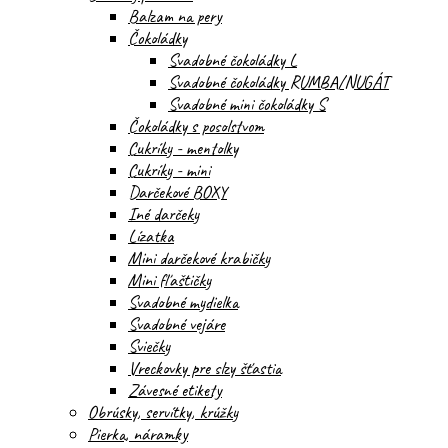
Balzam na pery
Čokoládky
Svadobné čokoládky L
Svadobné čokoládky RUMBA/NUGÁT
Svadobné mini čokoládky S
Čokoládky s posolstvom
Cukríky - mentolky
Cukríky - mini
Darčekové BOXY
Iné darčeky
Lízatka
Mini darčekové krabičky
Mini fľaštičky
Svadobné mydielka
Svadobné vejáre
Sviečky
Vreckovky pre slzy šťastia
Závesné etikety
Obrúsky, servítky, krúžky
Pierka, náramky