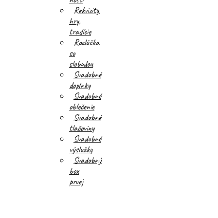
Rekvizity,
hry,
tradície
Rozlúčka
so
slobodou
Svadobné
doplnky
Svadobné
oblečenie
Svadobné
tlačoviny
Svadobné
výslužky
Svadobný
box
prvej
pomoci
Obrúsky,
servítky,