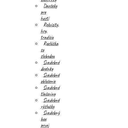
Darčeky
pre
hostí
Rekvizity,
hry,
tradície
Rozlúčka
so
slobodou
Svadobné
doplnky
Svadobné
oblečenie
Svadobné
tlačoviny
Svadobné
výslužky
Svadobný
box
prvej