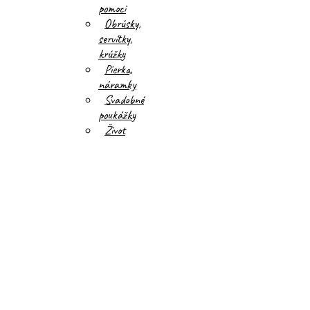
pomoci
Obrúsky,
servítky,
krúžky
Pierka,
náramky
Svadobné
poukážky
Život
po
svadbe
eshop
–
PRENÁJOM
DEKORÁCIÍ
Candy
&
Whisky
bar
AUDIO