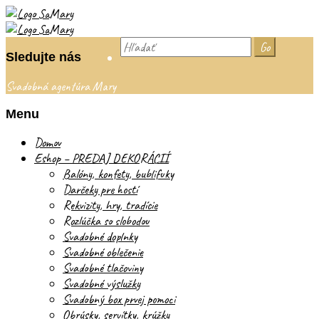
Vyhľadať:
Sledujte nás
Svadobná agentúra Mary
Menu
Skip
Domov
to
Eshop – PREDAJ DEKORÁCIÍ
content
Balóny, konfety, bublifuky
Darčeky pre hostí
Rekvizity, hry, tradície
Rozlúčka so slobodou
Svadobné doplnky
Svadobné oblečenie
Svadobné tlačoviny
Svadobné výslužky
Svadobný box prvej pomoci
Obrúsky, servítky, krúžky