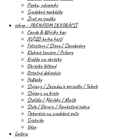
Pierka, náramky
Svadobné poukážky
Život po svadbe
eshop – PRENÁJOM DEKORÁCIÍ
Candy & Whisky bar
AUDIO kniha hostí
Fotosteny / Steny / Slavobrány
Klubové taniere / Príbory
Krúžky na obrúsky
Obrúsky látkové
Ostatné dekorácie
Podložky
Stojany / Zasadacie poriadky / Tabule
Stojany na kvety
Stoličky / Návleky / Mašle
Stoly / Obrusy / Banketové sukne
Dekorácie na svadobné auto
Svietniky
Vázy
Galéria