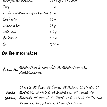
Energetická hodnota
1971 kJ / 471 kcal
Tuky
22 g
z toho nasýtené mastné kyseliny
13 g
Sacharidy
61 g
z toho cukor
57 g
Vláknina
3,4 g
Bielkoviny
3,2 g
Soľ
0,06 g
Ďalšie informácie
Mliečna/klasik, Horká/klasik, Mliečna/menovka,
Čokoládka
Horká/menovka
01 Biela, 02 Šedá, 03 Čierna, 04 Béžová, 05 Hnedá, 06
Farba
Modrá bl., 07 Fialová, 08 Modrá tm., 09 Zelená, 10
(písma)
Magenta, 11 Ružová, 12 Zlatá, 13 Oranžová, 14 Červená,
15 Vínová, 16 Tyrkysová, 17 Vlastná farba