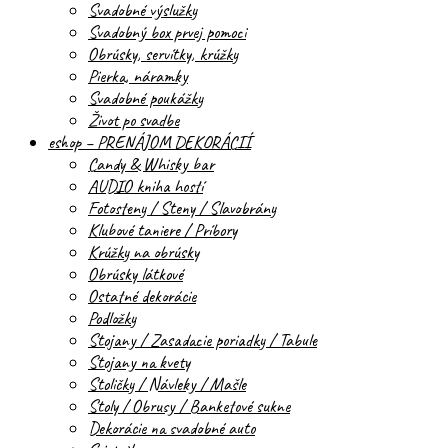
Svadobné výslužky
Svadobný box prvej pomoci
Obrúsky, servítky, krúžky
Pierka, náramky
Svadobné poukážky
Život po svadbe
eshop – PRENÁJOM DEKORÁCIÍ
Candy & Whisky bar
AUDIO kniha hostí
Fotosteny / Steny / Slavobrány
Klubové taniere / Príbory
Krúžky na obrúsky
Obrúsky látkové
Ostatné dekorácie
Podložky
Stojany / Zasadacie poriadky / Tabule
Stojany na kvety
Stoličky / Návleky / Mašle
Stoly / Obrusy / Banketové sukne
Dekorácie na svadobné auto