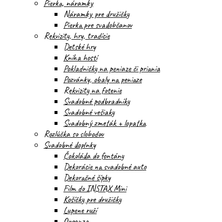
Pierka, náramky
Náramky pre družičky
Pierka pre svadobčanov
Rekvizity, hry, tradície
Detské hry
Kniha hostí
Pokladničky na peniaze či priania
Pozvánky, obaly na peniaze
Rekvizity na fotenie
Svadobné podbradníky
Svadobné vešiaky
Svadobný zmeták + lopatka
Rozlúčka so slobodou
Svadobné doplnky
Čokoláda do fontány
Dekorácie na svadobné auto
Dekoračné šípky
Film do INSTAX Mini
Košíčky pre družičky
Lupene ruží
Organza