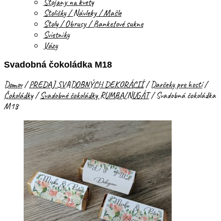
Stojany na kvety
Stoličky / Návleky / Mašle
Stoly / Obrusy / Banketové sukne
Svietniky
Vázy
Svadobná čokoládka M18
Domov
/
PREDAJ SVADOBNÝCH DEKORÁCIÍ
/
Darčeky pre hostí
/
Čokoládky
/
Svadobné čokoládky RUMBA/NUGÁT
/
Svadobná čokoládka
M18