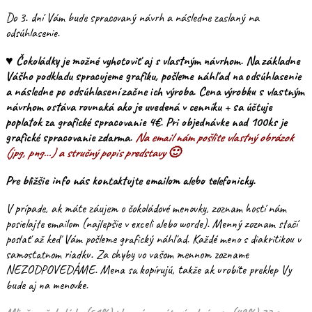
Do 3. dní Vám bude spracovaný návrh a následne zaslaný na
odsúhlasenie.
♥ Čokoládky je možné vyhotoviť aj s vlastným návrhom. Na základne
Vášho podkladu spracujeme grafiku, pošleme náhľad na odsúhlasenie
a následne po odsúhlasení začne ich výroba. Cena výrobku s vlastným
návrhom ostáva rovnaká ako je uvedená v cenníku + sa účtuje
poplatok za grafické spracovanie 4€. Pri objednávke nad 100ks je
grafické spracovanie zdarma.
Na email nám pošlite vlastný obrázok
(jpg, png…) a stručný popis predstavy 🙂
Pre bližšie info nás kontaktujte emailom alebo telefonicky.
V prípade, ak máte záujem o čokoládové menovky, zoznam hostí nám
posielajte emailom (najlepšie v exceli alebo worde). Menný zoznam stačí
poslať až keď Vám pošleme grafický náhľad. Každé meno s diakritikou v
samostatnom riadku. Za chyby vo vašom mennom zozname
NEZODPOVEDÁME. Mena sa kopírujú, takže ak urobíte preklep Vy
bude aj na menovke.