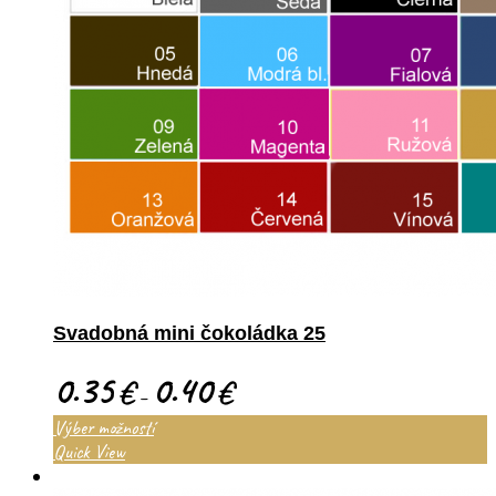
Svadobná mini čokoládka 25
0.35
0.40
€
€
–
Výber možností
Quick View