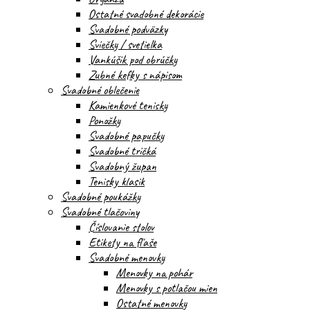
Ostatné svadobné dekorácie
Svadobné podväzky
Sviečky / svetielka
Vankúšik pod obrúčky
Zubné kefky s nápisom
Svadobné oblečenie
Kamienkové tenisky
Ponožky
Svadobné papučky
Svadobné tričká
Svadobný župan
Tenisky klasik
Svadobné poukážky
Svadobné tlačoviny
Číslovanie stolov
Etikety na fľaše
Svadobné menovky
Menovky na pohár
Menovky s potlačou mien
Ostatné menovky