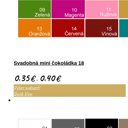
Svadobná mini čokoládka 18
0.35
0.40
€
€
–
Výber možností
Quick View