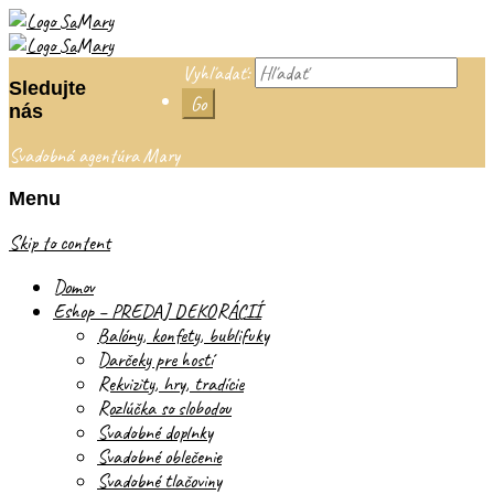
Vyhľadať:
Sledujte
nás
Svadobná agentúra Mary
Menu
Skip to content
Domov
Eshop – PREDAJ DEKORÁCIÍ
Balóny, konfety, bublifuky
Darčeky pre hostí
Rekvizity, hry, tradície
Rozlúčka so slobodou
Svadobné doplnky
Svadobné oblečenie
Svadobné tlačoviny