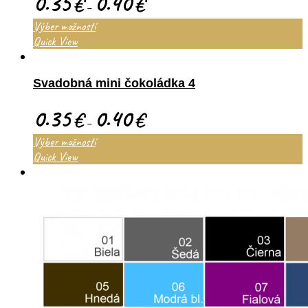
0.35
0.40
€
€
–
Výber možností
Quick View
Svadobná mini čokoládka 4
0.35
0.40
€
€
–
Výber možností
Quick View