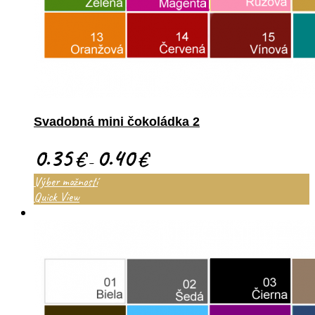
Svadobná mini čokoládka 2
0.35
0.40
€
€
–
Výber možností
Quick View