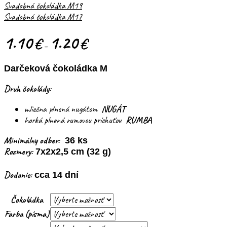
Svadobná čokoládka M19
Svadobná čokoládka M17
1.10
1.20
€
€
–
Darčeková čokoládka M
Druh čokolády:
mliečna plnená nugátom
NUGÁT
horká plnená rumovou príchuťou
RUMBA
Minimálny odber:
36 ks
Rozmery:
7x2x2,5 cm (32 g)
Dodanie:
cca 14 dní
Čokoládka
Farba (písma)