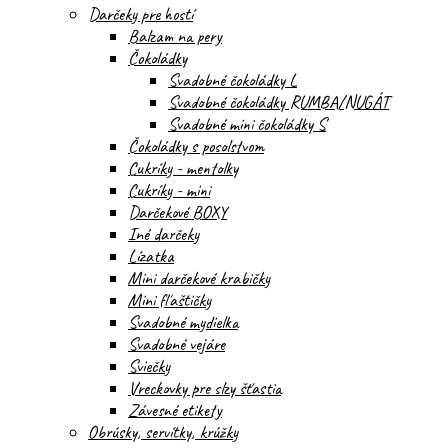
Darčeky pre hostí
Balzam na pery
Čokoládky
Svadobné čokoládky L
Svadobné čokoládky RUMBA/NUGÁT
Svadobné mini čokoládky S
Čokoládky s posolstvom
Cukríky - mentolky
Cukríky - mini
Darčekové BOXY
Iné darčeky
Lízatka
Mini darčekové krabičky
Mini fľaštičky
Svadobné mydielka
Svadobné vejáre
Sviečky
Vreckovky pre slzy šťastia
Závesné etikety
Obrúsky, servítky, krúžky