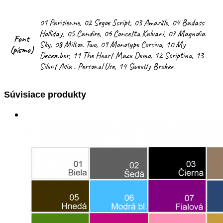
01 Parisienne, 02 Segoe Script, 03 Amarillo, 04 Badass
Holliday, 05 Candire, 06 Concetta Kalvani, 07 Magnolia
Font
Sky, 08 Milton Two, 09 Monotype Corsiva, 10 My
(písmo)
December, 11 The Heart Maze Demo, 12 Scriptina, 13
Silent Asia . Personal Use, 14 Sweetly Broken
Súvisiace produkty