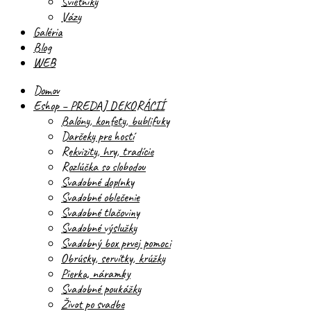
Svietniky
Vázy
Galéria
Blog
WEB
Domov
Eshop – PREDAJ DEKORÁCIÍ
Balóny, konfety, bublifuky
Darčeky pre hostí
Rekvizity, hry, tradície
Rozlúčka so slobodou
Svadobné doplnky
Svadobné oblečenie
Svadobné tlačoviny
Svadobné výslužky
Svadobný box prvej pomoci
Obrúsky, servítky, krúžky
Pierka, náramky
Svadobné poukážky
Život po svadbe