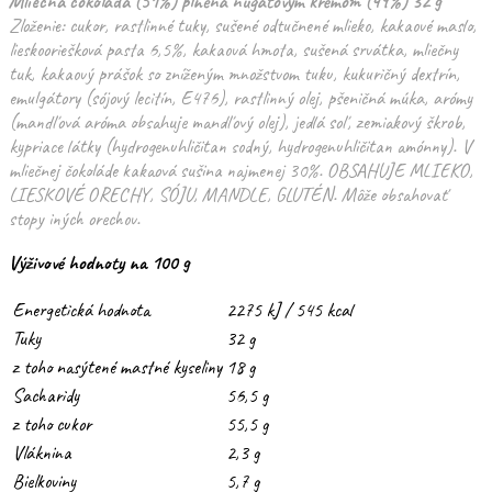
Mliečna čokoláda (51%) plnená nugátovým krémom (49%) 32 g
Zloženie: cukor, rastlinné tuky, sušené odtučnené mlieko, kakaové maslo,
lieskooriešková pasta 6,5%, kakaová hmota, sušená srvátka, mliečny
tuk, kakaový prášok so zníženým množstvom tuku, kukuričný dextrín,
emulgátory (sójový lecitín, E476), rastlinný olej, pšeničná múka, arómy
(mandľová aróma obsahuje mandľový olej), jedlá soľ, zemiakový škrob,
kypriace látky (hydrogenuhličitan sodný, hydrogenuhličitan amónny). V
mliečnej čokoláde kakaová sušina najmenej 30%. OBSAHUJE MLIEKO,
LIESKOVÉ ORECHY, SÓJU, MANDLE, GLUTÉN. Môže obsahovať
stopy iných orechov.
Výživové hodnoty na 100 g
Energetická hodnota
2275 kJ / 545 kcal
Tuky
32 g
z toho nasýtené mastné kyseliny
18 g
Sacharidy
56,5 g
z toho cukor
55,5 g
Vláknina
2,3 g
Bielkoviny
5,7 g