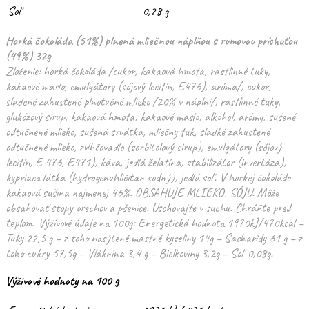
Soľ
0,28 g
Horká čokoláda (51%) plnená mliečnou náplňou s rumovou príchuťou
(49%) 32g
Zloženie: horká čokoláda /cukor, kakaová hmota, rastlinné tuky,
kakaové maslo, emulgátory (sójový lecitín, E476), aróma/, cukor,
sladené zahustené plnotučné mlieko /20% v náplni/, rastlinné tuky,
glukózový sirup, kakaová hmota, kakaové maslo, alkohol, arómy, sušené
odtučnené mlieko, sušená srvátka, mliečny tuk, sladké zahustené
odtučnené mlieko, zvlhčovadlo (sorbitolový sirup), emulgátory (sójový
lecitín, E 476, E471), káva, jedlá želatína, stabilizátor (invertáza),
kypriaca látka (hydrogenuhličitan sodný), jedlá soľ. V horkej čokoláde
kakaová sušina najmenej 46%. OBSAHUJE MLIEKO, SÓJU. Môže
obsahovať stopy orechov a pšenice. Uschovajte v suchu. Chráňte pred
teplom. Výživové údaje na 100g: Energetická hodnota 1970kJ/470kcal –
Tuky 22,5 g – z toho nasýtené mastné kyseliny 14g – Sacharidy 61 g – z
toho cukry 57,5g – Vláknina 3,4 g – Bielkoviny 3,2g – Soľ 0,08g.
Výživové hodnoty na 100 g