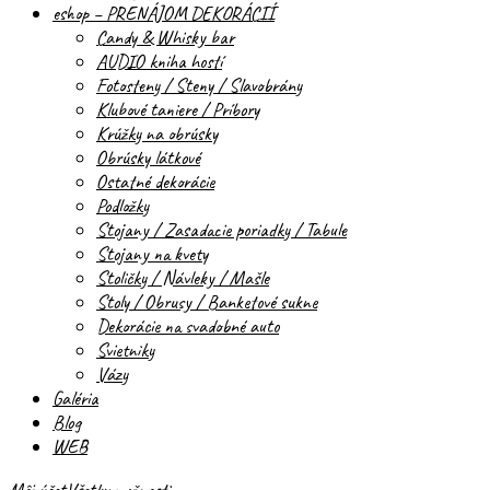
eshop – PRENÁJOM DEKORÁCIÍ
Candy & Whisky bar
AUDIO kniha hostí
Fotosteny / Steny / Slavobrány
Klubové taniere / Príbory
Krúžky na obrúsky
Obrúsky látkové
Ostatné dekorácie
Podložky
Stojany / Zasadacie poriadky / Tabule
Stojany na kvety
Stoličky / Návleky / Mašle
Stoly / Obrusy / Banketové sukne
Dekorácie na svadobné auto
Svietniky
Vázy
Galéria
Blog
WEB