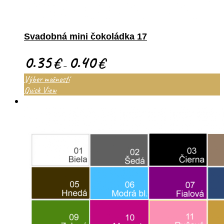
Svadobná mini čokoládka 17
0.35
0.40
€
€
–
Výber možností
Quick View