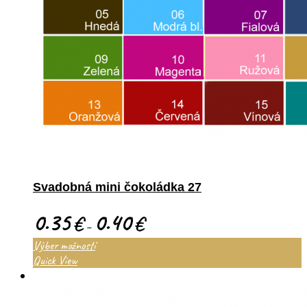
Svadobná mini čokoládka 27
0.35
0.40
€
€
–
Výber možností
Quick View