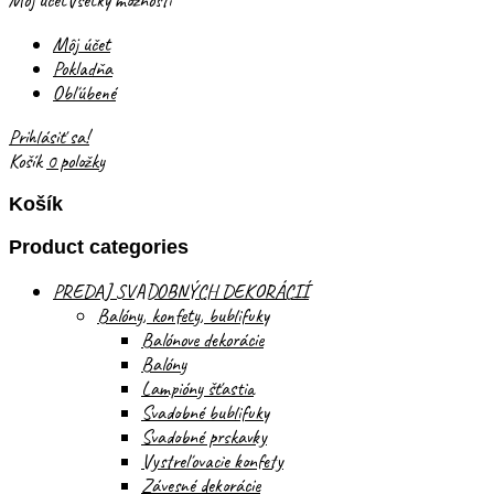
Môj účet
Všetky možnosti
Môj účet
Pokladňa
Obľúbené
Prihlásiť sa!
Košík
0 položky
Košík
Product categories
PREDAJ SVADOBNÝCH DEKORÁCIÍ
Balóny, konfety, bublifuky
Balónove dekorácie
Balóny
Lampióny šťastia
Svadobné bublifuky
Svadobné prskavky
Vystreľovacie konfety
Závesné dekorácie