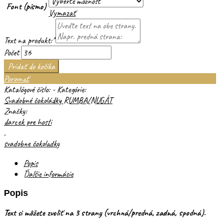
Font (písmo)
Vymazať
Text na produkt:
*
Počet
Pridať do košíka
Porovnať
Katalógové číslo:
-
Kategórie:
Svadobné čokoládky RUMBA/NUGÁT
Značky:
darcek pre hosti
,
svadobne čokoladky
Popis
Ďalšie informácie
Popis
Text si môžete zvoliť na 3 strany (vrchná/predná, zadná, spodná).