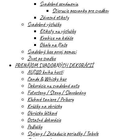
Svadobné oznámenia
Stieracie pozvanky pre svedkov
Závesné etikety
Svadobné výslužky
Etikety na výslužky
Krabice na koláče
Obaly na fľaše
Svadobný box prvej pomoci
Život po svadbe
PRENÁJOM SVADOBNÝCH DEKORÁCIÍ
AUDIO kniha hostí
Candy & Whisky bar
Dekorácie na svadobné auto
Fotosteny / Steny / Slavobrány
Klubové taniere / Príbory
Krúžky na obrúsky
Obrúsky látkové
Ostatné dekorácie
Podložky
Stojany / Zasadacie poriadky / Tabule