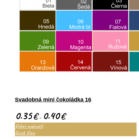
Svadobná mini čokoládka 16
0.35
0.40
€
€
–
Výber možností
Quick View