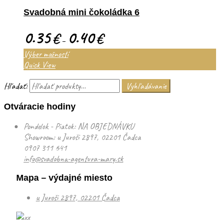
Svadobná mini čokoládka 6
0.35
0.40
€
€
–
Výber možností
Quick View
Hľadať:
Vyhľadávanie
Otváracie hodiny
Pondelok - Piatok: NA OBJEDNÁVKU
Showroom: u Juroši 2897, 02201 Čadca
0907 311 641
info@svadobna-agentura-mary.sk
Mapa – výdajné miesto
u Juroši 2897, 02201 Čadca