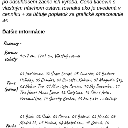
po odsúhlasení začne ich výroba. Cena tlačovín s
vlastným návrhom ostáva rovnaká ako je uvedená v
cenníku + sa účtuje poplatok za grafické spracovanie
4€.
Ďalšie informácie
Rozmery
-
Rozmer
10×7 cm, 12×7 cm, Vlastný rozmer
etikety:
01 Parisienne, 02 Segoe Script, 03 Amarillo, 04 Badass
Holliday, 05 Candire, 06 Concetta Kalvani, 07 Magnolia Sky,
Font
08 Milton Two, 09 Monotype Corsiva, 10 My December, 11
(písmo)
The Heart Maze Demo, 12 Scriptina, 13 Silent Asia .
Personal Use, 14 Sweetly Broken, 15 Font ako v náhľade
01 Biela, 02 Šedá, 03 Čierna, 04 Béžová, 05 Hnedá, 06
Modrá bl., 07 Fialová, 08 Modrá tm., 09 Zelená, 10
Farba