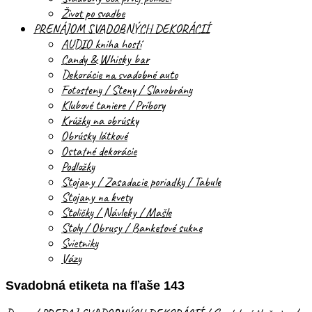
Život po svadbe
PRENÁJOM SVADOBNÝCH DEKORÁCIÍ
AUDIO kniha hostí
Candy & Whisky bar
Dekorácie na svadobné auto
Fotosteny / Steny / Slavobrány
Klubové taniere / Príbory
Krúžky na obrúsky
Obrúsky látkové
Ostatné dekorácie
Podložky
Stojany / Zasadacie poriadky / Tabule
Stojany na kvety
Stoličky / Návleky / Mašle
Stoly / Obrusy / Banketové sukne
Svietniky
Vázy
Svadobná etiketa na fľaše 143