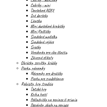
Cukríky - mini
Darčekové BOXY
Iné darčeky
Lízatka
Mini darčekové krabičky
Mini fľaštičky
Svadobné mydielka
Svadobné vejáre
Sviečky
Vreckovky pre slzy šťastia
Závesné etikety
Obrúsky, servítky, krúžky
Pierka, náramky
Náramky pre družičky
Pierka pre svadobčanov
Rekvizity, hry, tradície
Detské hry
Kniha hostí
Pokladničky na peniaze či priania
Pozvánky, obaly na peniaze