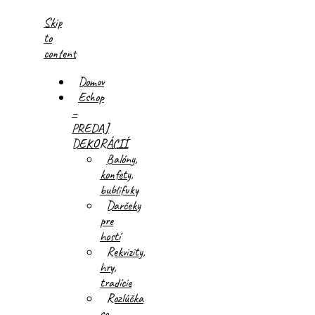
Skip
to
content
Domov
Eshop
–
PREDAJ
DEKORÁCIÍ
Balóny,
konfety,
bublifuky
Darčeky
pre
hostí
Rekvizity,
hry,
tradície
Rozlúčka
so