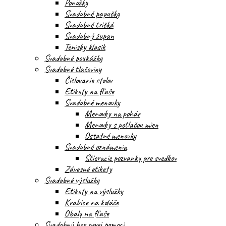
Ponožky
Svadobné papučky
Svadobné tričká
Svadobný župan
Tenisky klasik
Svadobné poukážky
Svadobné tlačoviny
Číslovanie stolov
Etikety na fľaše
Svadobné menovky
Menovky na pohár
Menovky s potlačou mien
Ostatné menovky
Svadobné oznámenia
Stieracie pozvanky pre svedkov
Závesné etikety
Svadobné výslužky
Etikety na výslužky
Krabice na koláče
Obaly na fľaše
Svadobný box prvej pomoci