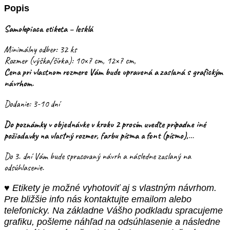
Popis
Samolepiaca etiketa – lesklá
Minimálny odber: 32 ks
Rozmer (výška/šírka): 10×7 cm, 12×7 cm,
Cena pri vlastnom rozmere Vám bude upravená a zaslaná s grafickým
návrhom.
Dodanie: 3-10 dní
Do poznámky v objednávke v kroku 2 prosím uveďte prípadne iné
požiadavky na vlastný rozmer, farbu písma a font (písmo),…
Do 3. dní Vám bude spracovaný návrh a následne zaslaný na
odsúhlasenie.
♥ Etikety je možné vyhotoviť aj s vlastným návrhom.
Pre bližšie info nás kontaktujte emailom alebo
telefonicky. Na základne Vášho podkladu spracujeme
grafiku, pošleme náhľad na odsúhlasenie a následne