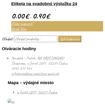
Etiketa na svadobnú výslužku 24
0.00
0.40
€
€
–
Výber možností
Quick View
Hľadať:
Vyhľadávanie
Otváracie hodiny
Pondelok - Piatok: NA OBJEDNÁVKU
Showroom: u Juroši 2897, 02201 Čadca
0907 311 641
info@svadobna-agentura-mary.sk
Mapa – výdajné miesto
u Juroši 2897, 02201 Čadca