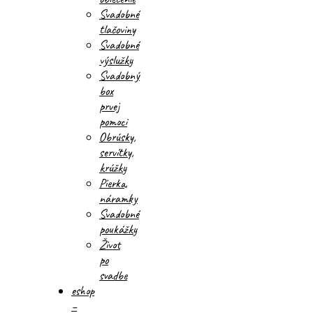
Svadobné
tlačoviny
Svadobné
výslužky
Svadobný
box
prvej
pomoci
Obrúsky,
servítky,
krúžky
Pierka,
náramky
Svadobné
poukážky
Život
po
svadbe
eshop
–