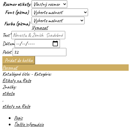
Rozmer etikety:
Font (písmo)
Farba (písma)
Vymazať
Text
*
Dátum
Počet
Pridať do košíka
Porovnať
Katalógové číslo:
-
Kategórie:
Etikety na fľaše
Značky:
etiketa
,
etikety na fľaše
Popis
Ďalšie informácie