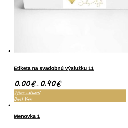
Etiketa na svadobnú výslužku 11
0.00
0.40
€
€
–
Výber možností
Quick View
Menovka 1