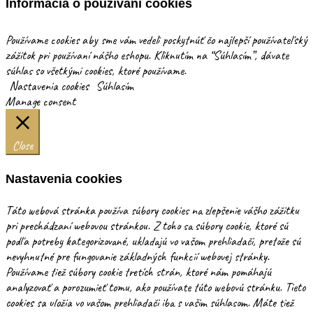
Informácia o používaní cookies
Používame cookies aby sme vám vedeli poskytnúť čo najlepší používateľský
zážitok pri používaní nášho eshopu. Kliknutím na “Súhlasím”, dávate
súhlas so všetkými cookies, ktoré používame.
Nastavenia cookies
Súhlasím
Manage consent
Close
Nastavenia cookies
Táto webová stránka používa súbory cookies na zlepšenie vášho zážitku
pri prechádzaní webovou stránkou. Z toho sa súbory cookie, ktoré sú
podľa potreby kategorizované, ukladajú vo vašom prehliadači, pretože sú
nevyhnutné pre fungovanie základných funkcií webovej stránky.
Používame tiež súbory cookie tretích strán, ktoré nám pomáhajú
analyzovať a porozumieť tomu, ako používate túto webovú stránku. Tieto
cookies sa uložia vo vašom prehliadači iba s vašim súhlasom. Máte tiež