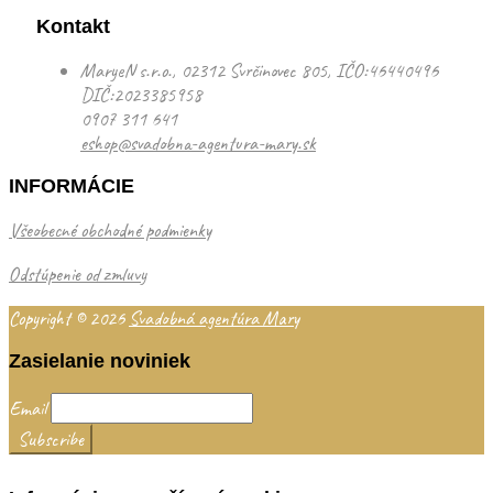
Kontakt
MaryeN s.r.o., 02312 Svrčinovec 805, IČO:46440496
DIČ:2023385958
0907 311 641
eshop@svadobna-agentura-mary.sk
INFORMÁCIE
Všeobecné obchodné podmienky
Odstúpenie od zmluvy
Copyright © 2026
Svadobná agentúra Mary
Zasielanie noviniek
Email