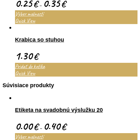
0.25
0.35
€
€
–
Výber možností
Quick View
Krabica so stuhou
1.30
€
Pridať do košíka
Quick View
Súvisiace produkty
Etiketa na svadobnú výslužku 20
0.00
0.40
€
€
–
Výber možností