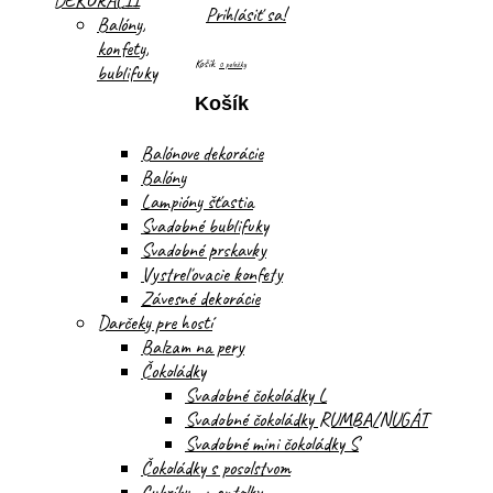
DEKORÁCIÍ
Prihlásiť sa!
Balóny,
konfety,
Košík
0 položky
bublifuky
Košík
Balónove dekorácie
Balóny
Lampióny šťastia
Svadobné bublifuky
Svadobné prskavky
Vystreľovacie konfety
Závesné dekorácie
Darčeky pre hostí
Balzam na pery
Čokoládky
Svadobné čokoládky L
Svadobné čokoládky RUMBA/NUGÁT
Svadobné mini čokoládky S
Čokoládky s posolstvom
Cukríky - mentolky