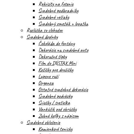
Rekvizity na fotenie
Svadobné podbradníky
Svadobné vešiaky
Svadobný zmeták + lopatka
Rozlúčka so slobodou
Svadobné doplnky
Čokoláda do fontány
Dekorácie na svadobné auto
Dekoračné šípky
Film do INSTAX Mini
Košíčky pre družičky
Lupene ruží
Organza
Ostatné svadobné dekorácie
Svadobné podväzky
Sviečky / svetielka
Vankúšik pod obrúčky
Zubné kefky s nápisom
Svadobné oblečenie
Kamienkové tenisky