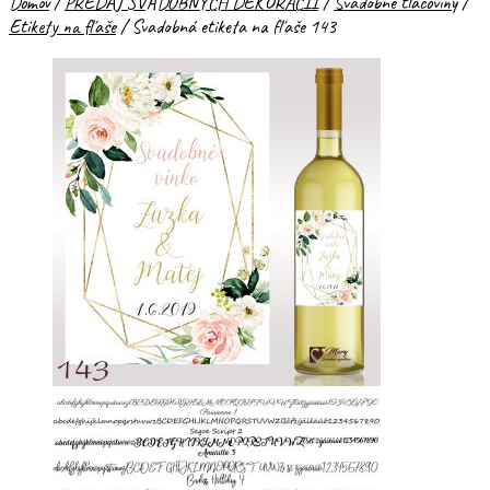
Domov
/
PREDAJ SVADOBNÝCH DEKORÁCIÍ
/
Svadobné tlačoviny
/
Etikety na fľaše
/
Svadobná etiketa na fľaše 143