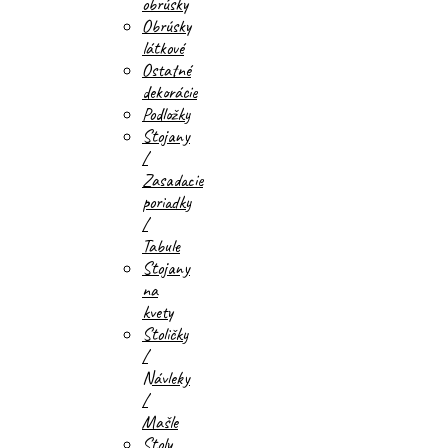
obrúsky
Obrúsky
látkové
Ostatné
dekorácie
Podložky
Stojany
/
Zasadacie
poriadky
/
Tabule
Stojany
na
kvety
Stoličky
/
Návleky
/
Mašle
Stoly