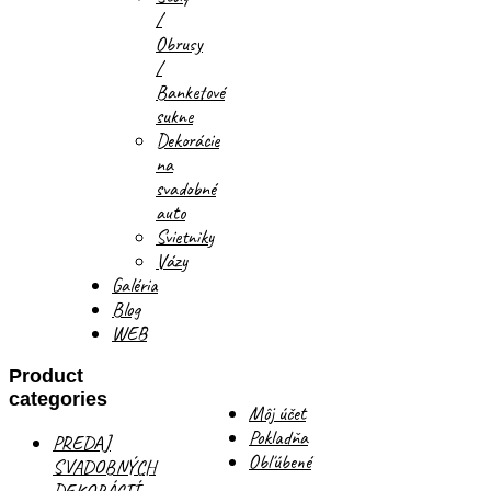
/
Obrusy
/
Banketové
sukne
Dekorácie
na
svadobné
auto
Svietniky
Vázy
Galéria
Blog
WEB
Product
categories
Môj účet
Pokladňa
PREDAJ
Obľúbené
SVADOBNÝCH