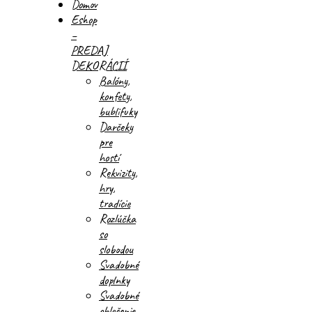
Domov
Eshop
–
PREDAJ
DEKORÁCIÍ
Balóny,
konfety,
bublifuky
Darčeky
pre
hostí
Rekvizity,
hry,
tradície
Rozlúčka
so
slobodou
Svadobné
doplnky
Svadobné
oblečenie