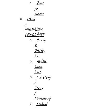
Život
po
svadbe
eshop
–
PRENÁJOM
DEKORÁCIÍ
Candy
&
Whisky
bar
AUDIO
kniha
hostí
Fotosteny
/
Steny
/
Slavobrány
Klubové