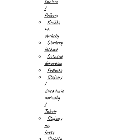
taniere
/
Príbory
Krúžky
na
obrúsky
Obrúsky
látkové
Ostatné
dekorácie
Podložky
Stojany
/
Zasadacie
poriadky
/
Tabule
Stojany
na
kvety
Stoličky