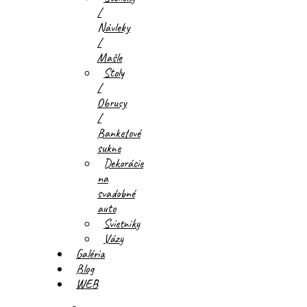
/
Návleky
/
Mašle
Stoly
/
Obrusy
/
Banketové
sukne
Dekorácie
na
svadobné
auto
Svietniky
Vázy
Galéria
Blog
WEB