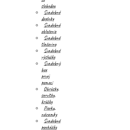
slobodou
Svadobné
doplnky
Svadobné
oblečenie
Svadobné
tlačoviny
Svadobné
výslužky
Svadobný
box
prvej
pomoci
Obrúsky,
servítky,
krúžky
Pierka,
náramky
Svadobné
poukážky