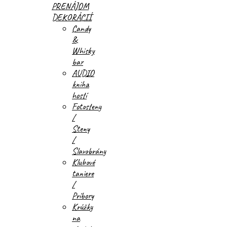
PRENÁJOM
DEKORÁCIÍ
Candy
&
Whisky
bar
AUDIO
kniha
hostí
Fotosteny
/
Steny
/
Slavobrány
Klubové
taniere
/
Príbory
Krúžky
na