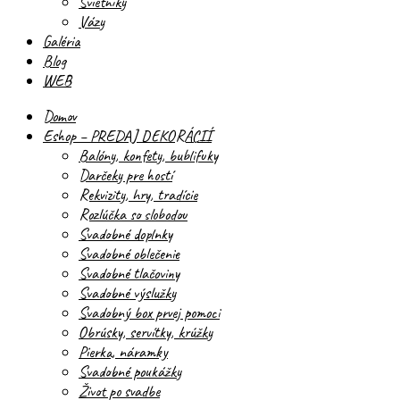
Svietniky
Vázy
Galéria
Blog
WEB
Domov
Eshop – PREDAJ DEKORÁCIÍ
Balóny, konfety, bublifuky
Darčeky pre hostí
Rekvizity, hry, tradície
Rozlúčka so slobodou
Svadobné doplnky
Svadobné oblečenie
Svadobné tlačoviny
Svadobné výslužky
Svadobný box prvej pomoci
Obrúsky, servítky, krúžky
Pierka, náramky
Svadobné poukážky
Život po svadbe