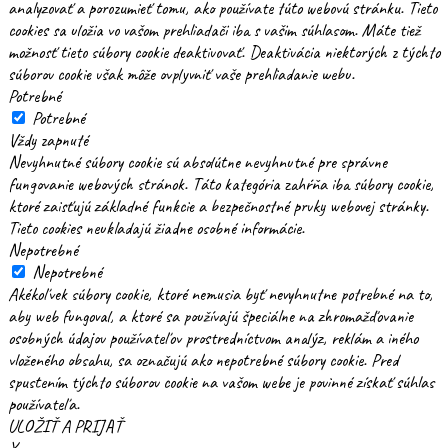
analyzovať a porozumieť tomu, ako používate túto webovú stránku. Tieto
cookies sa uložia vo vašom prehliadači iba s vašim súhlasom. Máte tiež
možnosť tieto súbory cookie deaktivovať. Deaktivácia niektorých z týchto
súborov cookie však môže ovplyvniť vaše prehliadanie webu.
Potrebné
Potrebné
Vždy zapnuté
Nevyhnutné súbory cookie sú absolútne nevyhnutné pre správne
fungovanie webových stránok. Táto kategória zahŕňa iba súbory cookie,
ktoré zaisťujú základné funkcie a bezpečnostné prvky webovej stránky.
Tieto cookies neukladajú žiadne osobné informácie.
Nepotrebné
Nepotrebné
Akékoľvek súbory cookie, ktoré nemusia byť nevyhnutne potrebné na to,
aby web fungoval, a ktoré sa používajú špeciálne na zhromažďovanie
osobných údajov používateľov prostredníctvom analýz, reklám a iného
vloženého obsahu, sa označujú ako nepotrebné súbory cookie. Pred
spustením týchto súborov cookie na vašom webe je povinné získať súhlas
používateľa.
ULOŽIŤ A PRIJAŤ