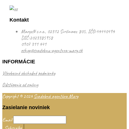
Kontakt
MaryeN s.r.o., 02312 Svrčinovec 805, IČO:46440496
DIČ:2023385958
0907 311 641
eshop@svadobna-agentura-mary.sk
INFORMÁCIE
Všeobecné obchodné podmienky
Odstúpenie od zmluvy
Copyright © 2026
Svadobná agentúra Mary
Zasielanie noviniek
Email