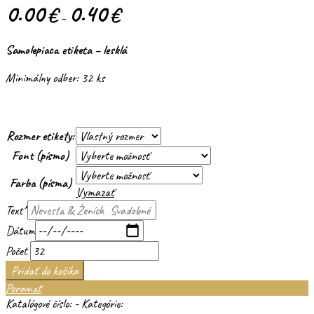
0.00
0.40
€
€
–
Samolepiaca etiketa – lesklá
Minimálny odber: 32 ks
Rozmer etikety:
Font (písmo)
Farba (písma)
Vymazať
Text
*
Dátum
Počet
Pridať do košíka
Porovnať
Katalógové číslo:
-
Kategórie: