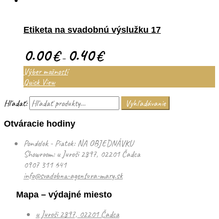
Etiketa na svadobnú výslužku 17
0.00
0.40
€
€
–
Výber možností
Quick View
Hľadať:
Vyhľadávanie
Otváracie hodiny
Pondelok - Piatok: NA OBJEDNÁVKU
Showroom: u Juroši 2897, 02201 Čadca
0907 311 641
info@svadobna-agentura-mary.sk
Mapa – výdajné miesto
u Juroši 2897, 02201 Čadca