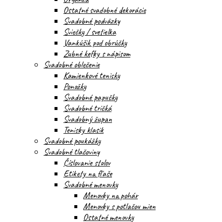
Ostatné svadobné dekorácie
Svadobné podväzky
Sviečky / svetielka
Vankúšik pod obrúčky
Zubné kefky s nápisom
Svadobné oblečenie
Kamienkové tenisky
Ponožky
Svadobné papučky
Svadobné tričká
Svadobný župan
Tenisky klasik
Svadobné poukážky
Svadobné tlačoviny
Číslovanie stolov
Etikety na fľaše
Svadobné menovky
Menovky na pohár
Menovky s potlačou mien
Ostatné menovky