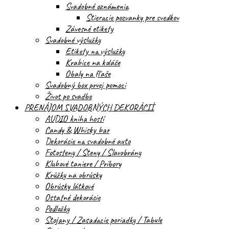
Svadobné oznámenia
Stieracie pozvanky pre svedkov
Závesné etikety
Svadobné výslužky
Etikety na výslužky
Krabice na koláče
Obaly na fľaše
Svadobný box prvej pomoci
Život po svadbe
PRENÁJOM SVADOBNÝCH DEKORÁCIÍ
AUDIO kniha hostí
Candy & Whisky bar
Dekorácie na svadobné auto
Fotosteny / Steny / Slavobrány
Klubové taniere / Príbory
Krúžky na obrúsky
Obrúsky látkové
Ostatné dekorácie
Podložky
Stojany / Zasadacie poriadky / Tabule