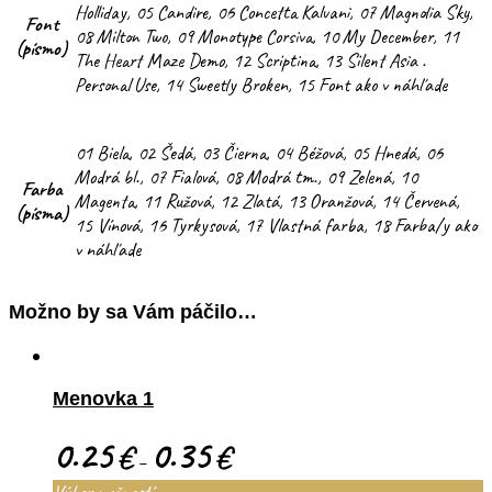
Holliday, 05 Candire, 06 Concetta Kalvani, 07 Magnolia Sky,
Font
08 Milton Two, 09 Monotype Corsiva, 10 My December, 11
(písmo)
The Heart Maze Demo, 12 Scriptina, 13 Silent Asia .
Personal Use, 14 Sweetly Broken, 15 Font ako v náhľade
01 Biela, 02 Šedá, 03 Čierna, 04 Béžová, 05 Hnedá, 06
Modrá bl., 07 Fialová, 08 Modrá tm., 09 Zelená, 10
Farba
Magenta, 11 Ružová, 12 Zlatá, 13 Oranžová, 14 Červená,
(písma)
15 Vínová, 16 Tyrkysová, 17 Vlastná farba, 18 Farba/y ako
v náhľade
Možno by sa Vám páčilo…
Menovka 1
0.25
0.35
€
€
–
Výber možností