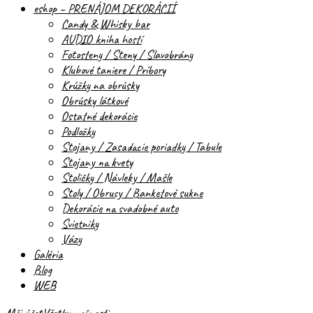
eshop – PRENÁJOM DEKORÁCIÍ
Candy & Whisky bar
AUDIO kniha hostí
Fotosteny / Steny / Slavobrány
Klubové taniere / Príbory
Krúžky na obrúsky
Obrúsky látkové
Ostatné dekorácie
Podložky
Stojany / Zasadacie poriadky / Tabule
Stojany na kvety
Stoličky / Návleky / Mašle
Stoly / Obrusy / Banketové sukne
Dekorácie na svadobné auto
Svietniky
Vázy
Galéria
Blog
WEB