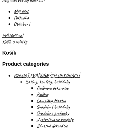
Môj účet
Všetky možnosti
Môj účet
Pokladňa
Obľúbené
Prihlásiť sa!
Košík
0 položky
Košík
Product categories
PREDAJ SVADOBNÝCH DEKORÁCIÍ
Balóny, konfety, bublifuky
Balónove dekorácie
Balóny
Lampióny šťastia
Svadobné bublifuky
Svadobné prskavky
Vystreľovacie konfety
Závesné dekorácie