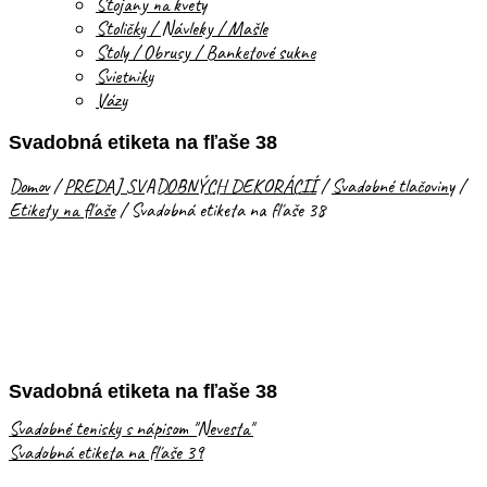
Stojany na kvety
Stoličky / Návleky / Mašle
Stoly / Obrusy / Banketové sukne
Svietniky
Vázy
Svadobná etiketa na fľaše 38
Domov
/
PREDAJ SVADOBNÝCH DEKORÁCIÍ
/
Svadobné tlačoviny
/
Etikety na fľaše
/
Svadobná etiketa na fľaše 38
Svadobná etiketa na fľaše 38
Svadobné tenisky s nápisom "Nevesta"
Svadobná etiketa na fľaše 39