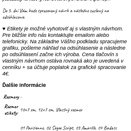
Do 3. dní Vám bude spracovaný návrh a následne zaslaný na
odsúhlasenie.
♥ Etikety je možné vyhotoviť aj s vlastným návrhom.
Pre bližšie info nás kontaktujte emailom alebo
telefonicky. Na základne Vášho podkladu spracujeme
grafiku, pošleme náhľad na odsúhlasenie a následne
po odsúhlasení začne ich výroba. Cena tlačovín s
vlastným návrhom ostáva rovnaká ako je uvedená v
cenníku + sa účtuje poplatok za grafické spracovanie
4€.
Ďalšie informácie
Rozmery
-
Rozmer
10×7 cm, 12×7 cm, Vlastný rozmer
etikety:
01 Parisienne, 02 Segoe Script, 03 Amarillo, 04 Badass