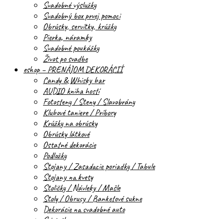
Svadobné výslužky
Svadobný box prvej pomoci
Obrúsky, servítky, krúžky
Pierka, náramky
Svadobné poukážky
Život po svadbe
eshop – PRENÁJOM DEKORÁCIÍ
Candy & Whisky bar
AUDIO kniha hostí
Fotosteny / Steny / Slavobrány
Klubové taniere / Príbory
Krúžky na obrúsky
Obrúsky látkové
Ostatné dekorácie
Podložky
Stojany / Zasadacie poriadky / Tabule
Stojany na kvety
Stoličky / Návleky / Mašle
Stoly / Obrusy / Banketové sukne
Dekorácie na svadobné auto