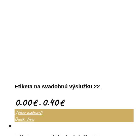
Etiketa na svadobnú výslužku 22
0.00
0.40
€
€
–
Výber možností
Quick View