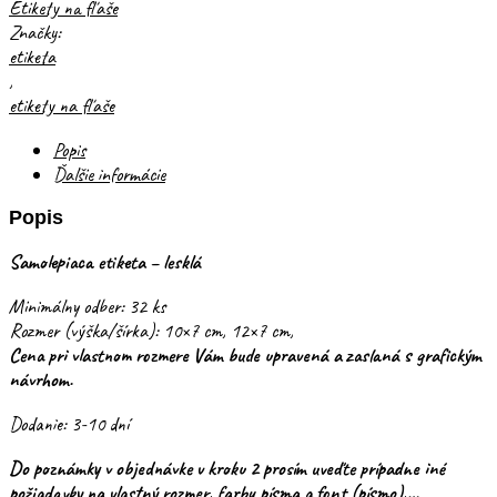
Etikety na fľaše
Značky:
etiketa
,
etikety na fľaše
Popis
Ďalšie informácie
Popis
Samolepiaca etiketa – lesklá
Minimálny odber: 32 ks
Rozmer (výška/šírka): 10×7 cm, 12×7 cm,
Cena pri vlastnom rozmere Vám bude upravená a zaslaná s grafickým
návrhom.
Dodanie: 3-10 dní
Do poznámky v objednávke v kroku 2 prosím uveďte prípadne iné
požiadavky na vlastný rozmer, farbu písma a font (písmo),…