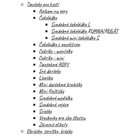
Darčeky pre hostí
Balzam na pery
Čokoládky
Svadobné čokoládky L
Svadobné čokoládky RUMBA/NUGÁT
Svadobné mini čokoládky S
Čokoládky s posolstvom
Cukríky - mentolky
Cukríky - mini
Darčekové BOXY
Iné darčeky
Lízatka
Mini darčekové krabičky
Mini fľaštičky
Svadobné mydielka
Svadobné vejáre
Sviečky
Vreckovky pre slzy šťastia
Závesné etikety
Obrúsky, servítky, krúžky