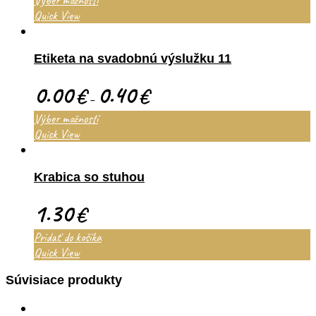
Quick View
Etiketa na svadobnú výslužku 11
0.00
0.40
€
€
–
Výber možností
Quick View
Krabica so stuhou
1.30
€
Pridať do košíka
Quick View
Súvisiace produkty