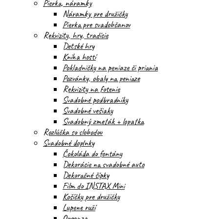
Pierka, náramky
Náramky pre družičky
Pierka pre svadobčanov
Rekvizity, hry, tradície
Detské hry
Kniha hostí
Pokladničky na peniaze či priania
Pozvánky, obaly na peniaze
Rekvizity na fotenie
Svadobné podbradníky
Svadobné vešiaky
Svadobný zmeták + lopatka
Rozlúčka so slobodou
Svadobné doplnky
Čokoláda do fontány
Dekorácie na svadobné auto
Dekoračné šípky
Film do INSTAX Mini
Košíčky pre družičky
Lupene ruží
Organza