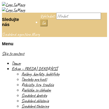
Vyhľadať:
Sledujte
nás
Svadobná agentúra Mary
Menu
Skip to content
Domov
Eshop – PREDAJ DEKORÁCIÍ
Balóny, konfety, bublifuky
Darčeky pre hostí
Rekvizity, hry, tradície
Rozlúčka so slobodou
Svadobné doplnky
Svadobné oblečenie
Svadobné tlačoviny