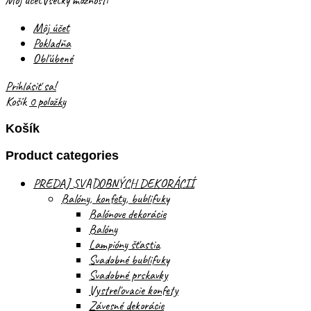
Môj účet
Všetky možnosti
Môj účet
Pokladňa
Obľúbené
Prihlásiť sa!
Košík
0 položky
Košík
Product categories
PREDAJ SVADOBNÝCH DEKORÁCIÍ
Balóny, konfety, bublifuky
Balónove dekorácie
Balóny
Lampióny šťastia
Svadobné bublifuky
Svadobné prskavky
Vystreľovacie konfety
Závesné dekorácie