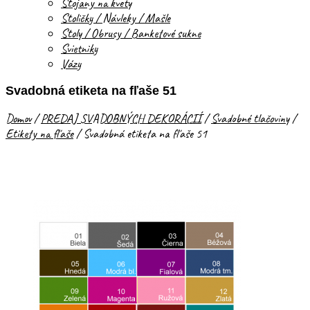
Stojany na kvety
Stoličky / Návleky / Mašle
Stoly / Obrusy / Banketové sukne
Svietniky
Vázy
Svadobná etiketa na fľaše 51
Domov
/
PREDAJ SVADOBNÝCH DEKORÁCIÍ
/
Svadobné tlačoviny
/
Etikety na fľaše
/
Svadobná etiketa na fľaše 51