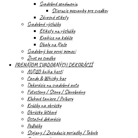
Svadobné oznámenia
Stieracie pozvanky pre svedkov
Závesné etikety
Svadobné výslužky
Etikety na výslužky
Krabice na koláče
Obaly na fľaše
Svadobný box prvej pomoci
Život po svadbe
PRENÁJOM SVADOBNÝCH DEKORÁCIÍ
AUDIO kniha hostí
Candy & Whisky bar
Dekorácie na svadobné auto
Fotosteny / Steny / Slavobrány
Klubové taniere / Príbory
Krúžky na obrúsky
Obrúsky látkové
Ostatné dekorácie
Podložky
Stojany / Zasadacie poriadky / Tabule