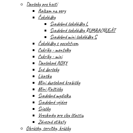
Darčeky pre hostí
Balzam na pery
Čokoládky
Svadobné čokoládky L
Svadobné čokoládky RUMBA/NUGÁT
Svadobné mini čokoládky S
Čokoládky s posolstvom
Cukríky - mentolky
Cukríky - mini
Darčekové BOXY
Iné darčeky
Lízatka
Mini darčekové krabičky
Mini fľaštičky
Svadobné mydielka
Svadobné vejáre
Sviečky
Vreckovky pre slzy šťastia
Závesné etikety
Obrúsky, servítky, krúžky