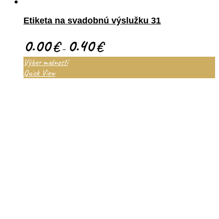
Etiketa na svadobnú výslužku 31
0.00
0.40
€
€
–
Výber možností
Quick View