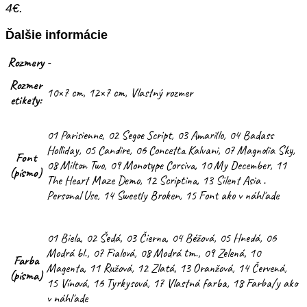
4€.
Ďalšie informácie
Rozmery
-
Rozmer
10×7 cm, 12×7 cm, Vlastný rozmer
etikety:
01 Parisienne, 02 Segoe Script, 03 Amarillo, 04 Badass
Holliday, 05 Candire, 06 Concetta Kalvani, 07 Magnolia Sky,
Font
08 Milton Two, 09 Monotype Corsiva, 10 My December, 11
(písmo)
The Heart Maze Demo, 12 Scriptina, 13 Silent Asia .
Personal Use, 14 Sweetly Broken, 15 Font ako v náhľade
01 Biela, 02 Šedá, 03 Čierna, 04 Béžová, 05 Hnedá, 06
Modrá bl., 07 Fialová, 08 Modrá tm., 09 Zelená, 10
Farba
Magenta, 11 Ružová, 12 Zlatá, 13 Oranžová, 14 Červená,
(písma)
15 Vínová, 16 Tyrkysová, 17 Vlastná farba, 18 Farba/y ako
v náhľade