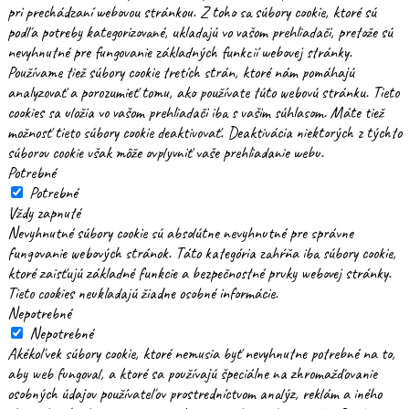
pri prechádzaní webovou stránkou. Z toho sa súbory cookie, ktoré sú
podľa potreby kategorizované, ukladajú vo vašom prehliadači, pretože sú
nevyhnutné pre fungovanie základných funkcií webovej stránky.
Používame tiež súbory cookie tretích strán, ktoré nám pomáhajú
analyzovať a porozumieť tomu, ako používate túto webovú stránku. Tieto
cookies sa uložia vo vašom prehliadači iba s vašim súhlasom. Máte tiež
možnosť tieto súbory cookie deaktivovať. Deaktivácia niektorých z týchto
súborov cookie však môže ovplyvniť vaše prehliadanie webu.
Potrebné
Potrebné
Vždy zapnuté
Nevyhnutné súbory cookie sú absolútne nevyhnutné pre správne
fungovanie webových stránok. Táto kategória zahŕňa iba súbory cookie,
ktoré zaisťujú základné funkcie a bezpečnostné prvky webovej stránky.
Tieto cookies neukladajú žiadne osobné informácie.
Nepotrebné
Nepotrebné
Akékoľvek súbory cookie, ktoré nemusia byť nevyhnutne potrebné na to,
aby web fungoval, a ktoré sa používajú špeciálne na zhromažďovanie
osobných údajov používateľov prostredníctvom analýz, reklám a iného