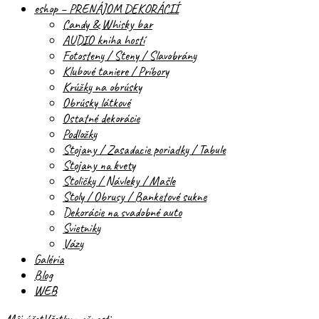
eshop – PRENÁJOM DEKORÁCIÍ
Candy & Whisky bar
AUDIO kniha hostí
Fotosteny / Steny / Slavobrány
Klubové taniere / Príbory
Krúžky na obrúsky
Obrúsky látkové
Ostatné dekorácie
Podložky
Stojany / Zasadacie poriadky / Tabule
Stojany na kvety
Stoličky / Návleky / Mašle
Stoly / Obrusy / Banketové sukne
Dekorácie na svadobné auto
Svietniky
Vázy
Galéria
Blog
WEB