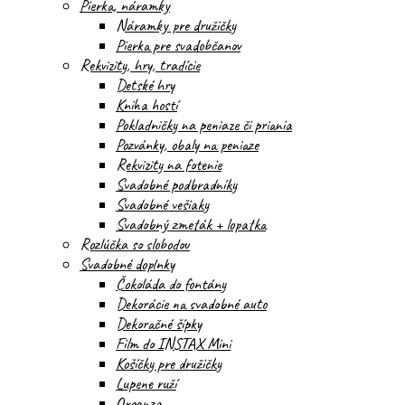
Pierka, náramky
Náramky pre družičky
Pierka pre svadobčanov
Rekvizity, hry, tradície
Detské hry
Kniha hostí
Pokladničky na peniaze či priania
Pozvánky, obaly na peniaze
Rekvizity na fotenie
Svadobné podbradníky
Svadobné vešiaky
Svadobný zmeták + lopatka
Rozlúčka so slobodou
Svadobné doplnky
Čokoláda do fontány
Dekorácie na svadobné auto
Dekoračné šípky
Film do INSTAX Mini
Košíčky pre družičky
Lupene ruží
Organza