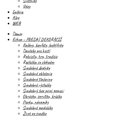
Svietniky
Vázy
Galéria
Blog
WEB
Domov
Eshop – PREDAJ DEKORÁCIÍ
Balóny, konfety, bublifuky
Darčeky pre hostí
Rekvizity, hry, tradície
Rozlúčka so slobodou
Svadobné doplnky
Svadobné oblečenie
Svadobné tlačoviny
Svadobné výslužky
Svadobný box prvej pomoci
Obrúsky, servítky, krúžky
Pierka, náramky
Svadobné poukážky
Život po svadbe