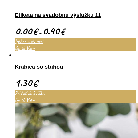
Etiketa na svadobnú výslužku 11
0.00
0.40
€
€
–
Výber možností
Quick View
Krabica so stuhou
1.30
€
Pridať do košíka
Quick View