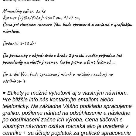
Minimálny odber: 32 ks
Rozmer (výška/šírka): 10×7 cm, 12×7 cm,
Cena pri vlastnom rozmere Vám bude upravená a zaslaná s grafickým
návrhom.
Dodanie: 3-10 dní
Do poznámky v objednávke v kroku 2 prosím uveďte prípadne iné
požiadavky na vlastný rozmer, farbu písma a font (písmo),…
Do 3. dní Vám bude spracovaný návrh a následne zaslaný na
odsúhlasenie.
♥ Etikety je možné vyhotoviť aj s vlastným návrhom.
Pre bližšie info nás kontaktujte emailom alebo
telefonicky. Na základne Vášho podkladu spracujeme
grafiku, pošleme náhľad na odsúhlasenie a následne
po odsúhlasení začne ich výroba. Cena tlačovín s
vlastným návrhom ostáva rovnaká ako je uvedená v
cenníku + sa účtuje poplatok za grafické spracovanie