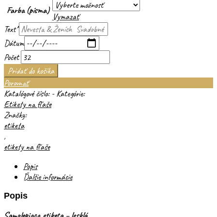
Farba (písma)
Vymazať
Text
*
Dátum
Počet
Pridať do košíka
Porovnať
Katalógové číslo:
-
Kategórie:
Etikety na fľaše
Značky:
etiketa
,
etikety na fľaše
Popis
Ďalšie informácie
Popis
Samolepiaca etiketa – lesklá