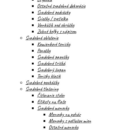
Ostatné svadobné dekorácie
Svadobné podväzky
Sviečky / svetielka
Vankúšik pod obrúčky
Zubné kefky s nápisom
Svadobné oblečenie
Kamienkové tenisky
Ponožky
Svadobné papučky
Svadobné tričká
Svadobný župan
Tenisky klasik
Svadobné poukážky
Svadobné tlačoviny
Číslovanie stolov
Etikety na fľaše
Svadobné menovky
Menovky na pohár
Menovky s potlačou mien
Ostatné menovky