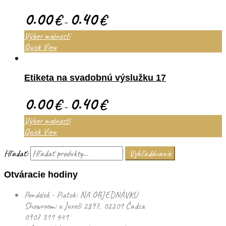
0.00
0.40
€
€
–
Výber možností
Quick View
Etiketa na svadobnú výslužku 17
0.00
0.40
€
€
–
Výber možností
Quick View
Hľadať:
Vyhľadávanie
Otváracie hodiny
Pondelok - Piatok: NA OBJEDNÁVKU
Showroom: u Juroši 2897, 02201 Čadca
0907 311 641