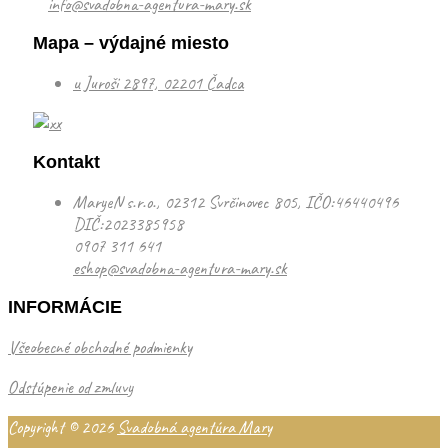
info@svadobna-agentura-mary.sk
Mapa – výdajné miesto
u Juroši 2897, 02201 Čadca
Kontakt
MaryeN s.r.o., 02312 Svrčinovec 805, IČO:46440496
DIČ:2023385958
0907 311 641
eshop@svadobna-agentura-mary.sk
INFORMÁCIE
Všeobecné obchodné podmienky
Odstúpenie od zmluvy
Copyright © 2026
Svadobná agentúra Mary