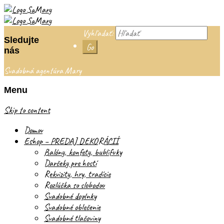
Vyhľadať:
Sledujte
nás
Svadobná agentúra Mary
Menu
Skip to content
Domov
Eshop – PREDAJ DEKORÁCIÍ
Balóny, konfety, bublifuky
Darčeky pre hostí
Rekvizity, hry, tradície
Rozlúčka so slobodou
Svadobné doplnky
Svadobné oblečenie
Svadobné tlačoviny