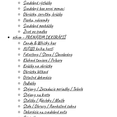
Svadobné výslužky
Svadobný box prvej pomoci
Obrúsky, servítky, krúžky
Pierka, náramky
Svadobné poukážky
Život po svadbe
eshop – PRENÁJOM DEKORÁCIÍ
Candy & Whisky bar
AUDIO kniha hostí
Fotosteny / Steny / Slavobrány
Klubové taniere / Príbory
Krúžky na obrúsky
Obrúsky látkové
Ostatné dekorácie
Podložky
Stojany / Zasadacie poriadky / Tabule
Stojany na kvety
Stoličky / Návleky / Mašle
Stoly / Obrusy / Banketové sukne
Dekorácie na svadobné auto