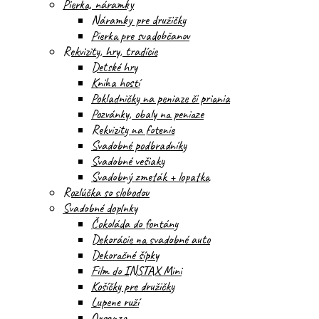
Pierka, náramky
Náramky pre družičky
Pierka pre svadobčanov
Rekvizity, hry, tradície
Detské hry
Kniha hostí
Pokladničky na peniaze či priania
Pozvánky, obaly na peniaze
Rekvizity na fotenie
Svadobné podbradníky
Svadobné vešiaky
Svadobný zmeták + lopatka
Rozlúčka so slobodou
Svadobné doplnky
Čokoláda do fontány
Dekorácie na svadobné auto
Dekoračné šípky
Film do INSTAX Mini
Košíčky pre družičky
Lupene ruží
Organza