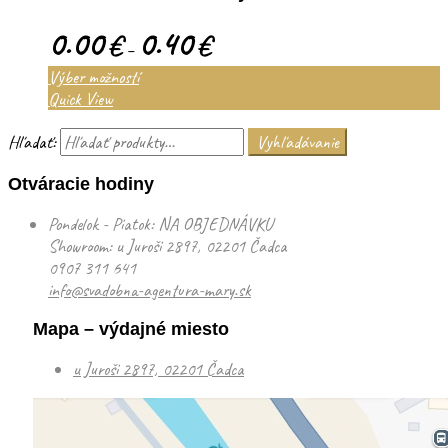
0.00
0.40
€
€
–
Výber možností
Quick View
Hľadať:
Vyhľadávanie
Otváracie hodiny
Pondelok - Piatok: NA OBJEDNÁVKU
Showroom: u Juroši 2897, 02201 Čadca
0907 311 641
info@svadobna-agentura-mary.sk
Mapa – výdajné miesto
u Juroši 2897, 02201 Čadca