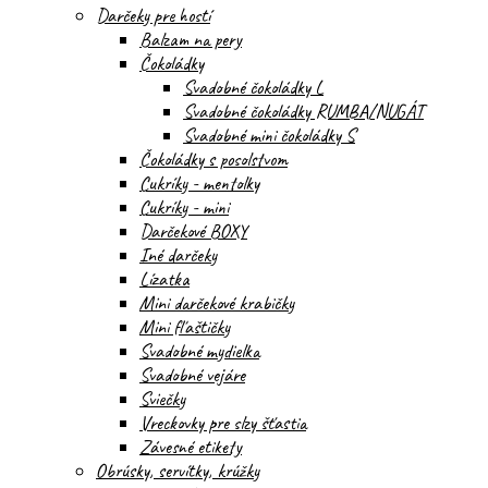
Darčeky pre hostí
Balzam na pery
Čokoládky
Svadobné čokoládky L
Svadobné čokoládky RUMBA/NUGÁT
Svadobné mini čokoládky S
Čokoládky s posolstvom
Cukríky - mentolky
Cukríky - mini
Darčekové BOXY
Iné darčeky
Lízatka
Mini darčekové krabičky
Mini fľaštičky
Svadobné mydielka
Svadobné vejáre
Sviečky
Vreckovky pre slzy šťastia
Závesné etikety
Obrúsky, servítky, krúžky