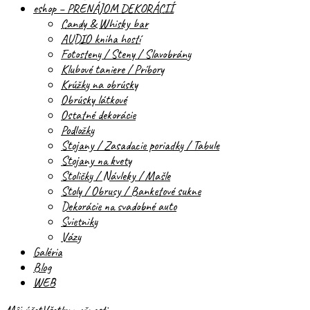
eshop – PRENÁJOM DEKORÁCIÍ
Candy & Whisky bar
AUDIO kniha hostí
Fotosteny / Steny / Slavobrány
Klubové taniere / Príbory
Krúžky na obrúsky
Obrúsky látkové
Ostatné dekorácie
Podložky
Stojany / Zasadacie poriadky / Tabule
Stojany na kvety
Stoličky / Návleky / Mašle
Stoly / Obrusy / Banketové sukne
Dekorácie na svadobné auto
Svietniky
Vázy
Galéria
Blog
WEB