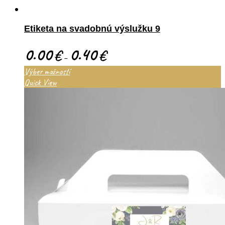
Etiketa na svadobnú výslužku 9
0.00
0.40
€
€
–
Výber možností
Quick View