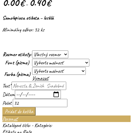
0.00
0.40
€
€
–
Samolepiaca etiketa – lesklá
Minimálny odber: 32 ks
Rozmer etikety:
Font (písmo)
Farba (písma)
Vymazať
Text
*
Dátum
Počet
Pridať do košíka
Porovnať
Katalógové číslo:
-
Kategórie:
Etikety na fľaše