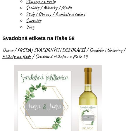
Stojany na kvety
Stoličky / Návleky / Mašle
Stoly / Obrusy / Banketové sukne
Svietniky
Vázy
Svadobná etiketa na fľaše 58
Domov
/
PREDAJ SVADOBNÝCH DEKORÁCIÍ
/
Svadobné tlačoviny
/
Etikety na fľaše
/
Svadobná etiketa na fľaše 58