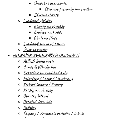
Svadobné oznámenia
Stieracie pozvanky pre svedkov
Závesné etikety
Svadobné výslužky
Etikety na výslužky
Krabice na koláče
Obaly na fľaše
Svadobný box prvej pomoci
Život po svadbe
PRENÁJOM SVADOBNÝCH DEKORÁCIÍ
AUDIO kniha hostí
Candy & Whisky bar
Dekorácie na svadobné auto
Fotosteny / Steny / Slavobrány
Klubové taniere / Príbory
Krúžky na obrúsky
Obrúsky látkové
Ostatné dekorácie
Podložky
Stojany / Zasadacie poriadky / Tabule