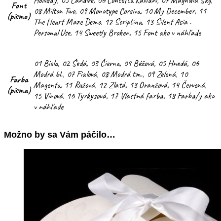
Font
08 Milton Two, 09 Monotype Corsiva, 10 My December, 11
(písmo)
The Heart Maze Demo, 12 Scriptina, 13 Silent Asia .
Personal Use, 14 Sweetly Broken, 15 Font ako v náhľade
01 Biela, 02 Šedá, 03 Čierna, 04 Béžová, 05 Hnedá, 06
Modrá bl., 07 Fialová, 08 Modrá tm., 09 Zelená, 10
Farba
Magenta, 11 Ružová, 12 Zlatá, 13 Oranžová, 14 Červená,
(písma)
15 Vínová, 16 Tyrkysová, 17 Vlastná farba, 18 Farba/y ako
v náhľade
Možno by sa Vám páčilo…