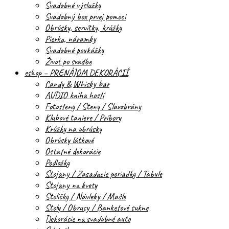
Svadobné výslužky
Svadobný box prvej pomoci
Obrúsky, servítky, krúžky
Pierka, náramky
Svadobné poukážky
Život po svadbe
eshop – PRENÁJOM DEKORÁCIÍ
Candy & Whisky bar
AUDIO kniha hostí
Fotosteny / Steny / Slavobrány
Klubové taniere / Príbory
Krúžky na obrúsky
Obrúsky látkové
Ostatné dekorácie
Podložky
Stojany / Zasadacie poriadky / Tabule
Stojany na kvety
Stoličky / Návleky / Mašle
Stoly / Obrusy / Banketové sukne
Dekorácie na svadobné auto