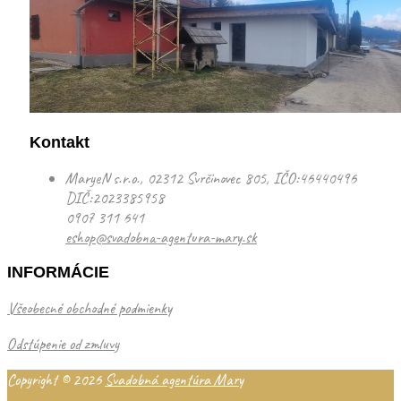
Kontakt
MaryeN s.r.o., 02312 Svrčinovec 805, IČO:46440496
DIČ:2023385958
0907 311 641
eshop@svadobna-agentura-mary.sk
INFORMÁCIE
Všeobecné obchodné podmienky
Odstúpenie od zmluvy
Copyright © 2026
Svadobná agentúra Mary