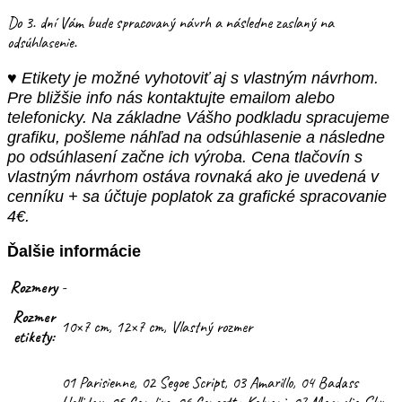
Do 3. dní Vám bude spracovaný návrh a následne zaslaný na
odsúhlasenie.
♥ Etikety je možné vyhotoviť aj s vlastným návrhom.
Pre bližšie info nás kontaktujte emailom alebo
telefonicky. Na základne Vášho podkladu spracujeme
grafiku, pošleme náhľad na odsúhlasenie a následne
po odsúhlasení začne ich výroba. Cena tlačovín s
vlastným návrhom ostáva rovnaká ako je uvedená v
cenníku + sa účtuje poplatok za grafické spracovanie
4€.
Ďalšie informácie
Rozmery
-
Rozmer
10×7 cm, 12×7 cm, Vlastný rozmer
etikety:
01 Parisienne, 02 Segoe Script, 03 Amarillo, 04 Badass
Holliday, 05 Candire, 06 Concetta Kalvani, 07 Magnolia Sky,