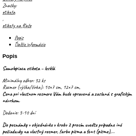
Značky:
etiketa
,
etikety na fľaše
Popis
Ďalšie informácie
Popis
Samolepiaca etiketa – lesklá
Minimálny odber: 32 ks
Rozmer (výška/šírka): 10×7 cm, 12×7 cm,
Cena pri vlastnom rozmere Vám bude upravená a zaslaná s grafickým
návrhom.
Dodanie: 3-10 dní
Do poznámky v objednávke v kroku 2 prosím uveďte prípadne iné
požiadavky na vlastný rozmer, farbu písma a font (písmo),…