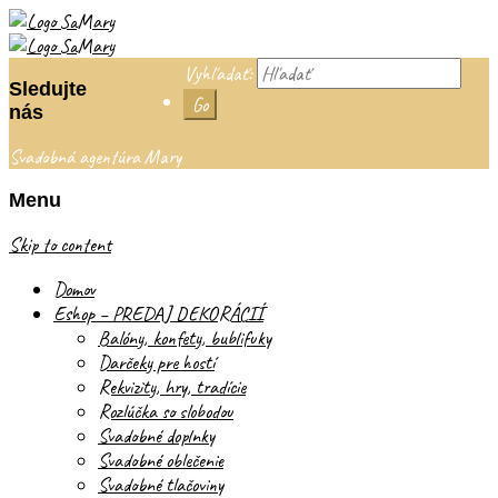
Vyhľadať:
Sledujte
nás
Svadobná agentúra Mary
Menu
Skip to content
Domov
Eshop – PREDAJ DEKORÁCIÍ
Balóny, konfety, bublifuky
Darčeky pre hostí
Rekvizity, hry, tradície
Rozlúčka so slobodou
Svadobné doplnky
Svadobné oblečenie
Svadobné tlačoviny