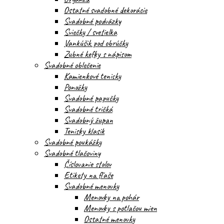
Ostatné svadobné dekorácie
Svadobné podväzky
Sviečky / svetielka
Vankúšik pod obrúčky
Zubné kefky s nápisom
Svadobné oblečenie
Kamienkové tenisky
Ponožky
Svadobné papučky
Svadobné tričká
Svadobný župan
Tenisky klasik
Svadobné poukážky
Svadobné tlačoviny
Číslovanie stolov
Etikety na fľaše
Svadobné menovky
Menovky na pohár
Menovky s potlačou mien
Ostatné menovky