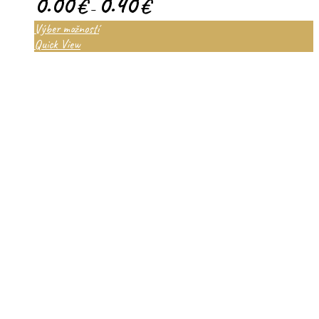
0.00
0.40
€
€
–
Výber možností
Quick View