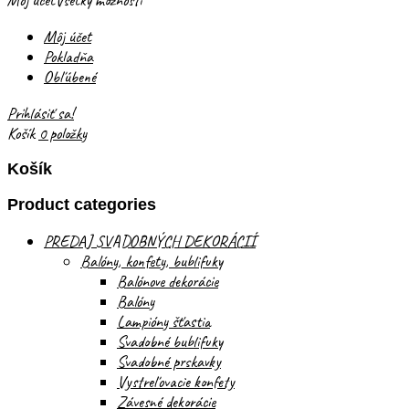
Môj účet
Všetky možnosti
Môj účet
Pokladňa
Obľúbené
Prihlásiť sa!
Košík
0 položky
Košík
Product categories
PREDAJ SVADOBNÝCH DEKORÁCIÍ
Balóny, konfety, bublifuky
Balónove dekorácie
Balóny
Lampióny šťastia
Svadobné bublifuky
Svadobné prskavky
Vystreľovacie konfety
Závesné dekorácie