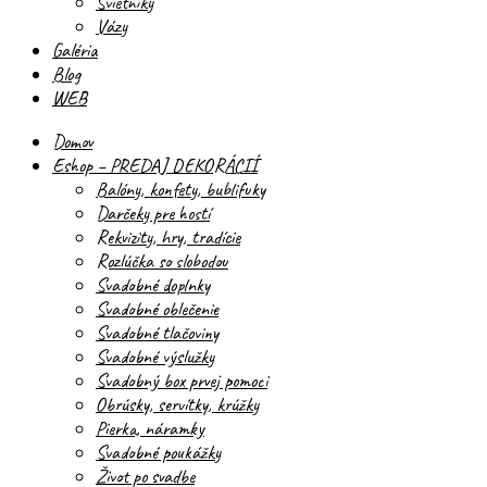
Svietniky
Vázy
Galéria
Blog
WEB
Domov
Eshop – PREDAJ DEKORÁCIÍ
Balóny, konfety, bublifuky
Darčeky pre hostí
Rekvizity, hry, tradície
Rozlúčka so slobodou
Svadobné doplnky
Svadobné oblečenie
Svadobné tlačoviny
Svadobné výslužky
Svadobný box prvej pomoci
Obrúsky, servítky, krúžky
Pierka, náramky
Svadobné poukážky
Život po svadbe