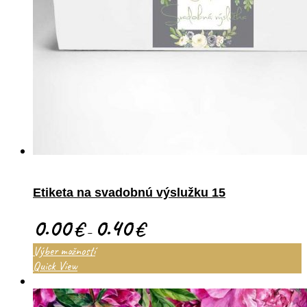
Etiketa na svadobnú výslužku 15
0.00
0.40
€
€
–
Výber možností
Quick View