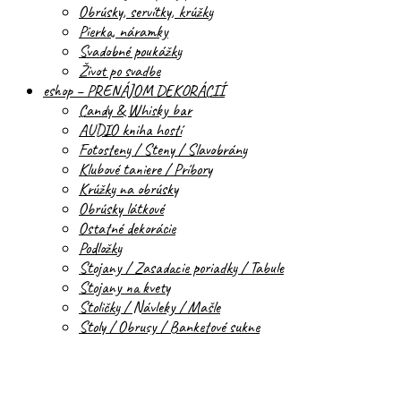
Obrúsky, servítky, krúžky
Pierka, náramky
Svadobné poukážky
Život po svadbe
eshop – PRENÁJOM DEKORÁCIÍ
Candy & Whisky bar
AUDIO kniha hostí
Fotosteny / Steny / Slavobrány
Klubové taniere / Príbory
Krúžky na obrúsky
Obrúsky látkové
Ostatné dekorácie
Podložky
Stojany / Zasadacie poriadky / Tabule
Stojany na kvety
Stoličky / Návleky / Mašle
Stoly / Obrusy / Banketové sukne
Dekorácie na svadobné auto
Svietniky
Vázy