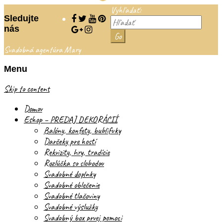
Vyhľadať:
Sledujte
nás
Svadobná agentúra Mary
Menu
Skip to content
Domov
Eshop – PREDAJ DEKORÁCIÍ
Balóny, konfety, bublifuky
Darčeky pre hostí
Rekvizity, hry, tradície
Rozlúčka so slobodou
Svadobné doplnky
Svadobné oblečenie
Svadobné tlačoviny
Svadobné výslužky
Svadobný box prvej pomoci