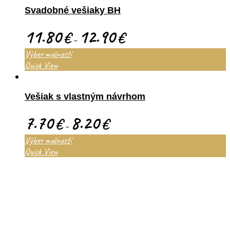
Svadobné vešiaky BH
11.80
12.90
€
€
–
Výber možností
Quick View
Vešiak s vlastným návrhom
7.70
8.20
€
€
–
Výber možností
Quick View