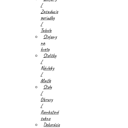
/
Zasadacie
poriadky
/
Tabule
Stojany
na
kvety
Stoličky
/
Návleky
/
Mašle
Stoly
/
Obrusy
/
Banketové
sukne
Dekorácie