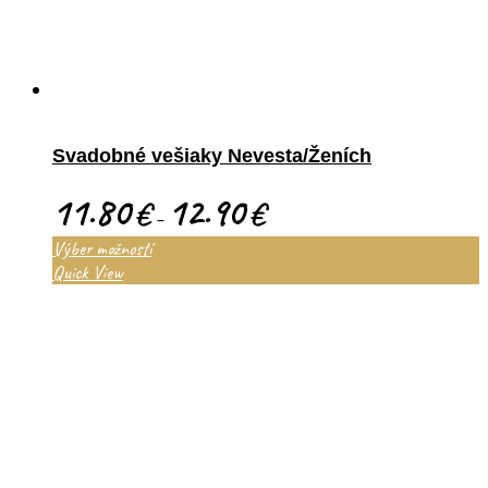
Svadobné vešiaky Nevesta/Ženích
11.80
12.90
€
€
–
Výber možností
Quick View