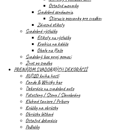
Ostatné menovky
Svadobné oznámenia
Stieracie pozvanky pre svedkov
Závesné etikety
Svadobné výslužky
Etikety na výslužky
Krabice na koláče
Obaly na fľaše
Svadobný box prvej pomoci
Život po svadbe
PRENÁJOM SVADOBNÝCH DEKORÁCIÍ
AUDIO kniha hostí
Candy & Whisky bar
Dekorácie na svadobné auto
Fotosteny / Steny / Slavobrány
Klubové taniere / Príbory
Krúžky na obrúsky
Obrúsky látkové
Ostatné dekorácie
Podložky