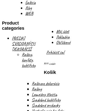
Galéria
Blog
WEB
Product
categories
Môj účet
Pokladňa
PREDAJ
Obľúbené
SVADOBNÝCH
DEKORÁCIÍ
Prihlásiť sa!
Balóny,
konfety,
Košík
0 položky
bublifuky
Košík
Balónove dekorácie
Balóny
Lampióny šťastia
Svadobné bublifuky
Svadobné prskavky
Vystreľovacie konfety