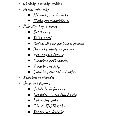
Obrúsky, servítky, krúžky
Pierka, náramky
Náramky pre družičky
Pierka pre svadobčanov
Rekvizity, hry, tradície
Detské hry
Kniha hostí
Pokladničky na peniaze či priania
Pozvánky, obaly na peniaze
Rekvizity na fotenie
Svadobné podbradníky
Svadobné vešiaky
Svadobný zmeták + lopatka
Rozlúčka so slobodou
Svadobné doplnky
Čokoláda do fontány
Dekorácie na svadobné auto
Dekoračné šípky
Film do INSTAX Mini
Košíčky pre družičky