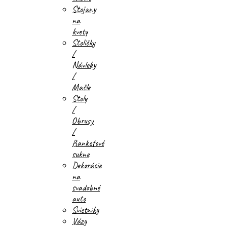
Stojany
na
kvety
Stoličky
/
Návleky
/
Mašle
Stoly
/
Obrusy
/
Banketové
sukne
Dekorácie
na
svadobné
auto
Svietniky
Vázy