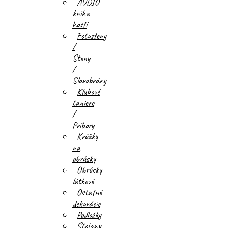
AUDIO
kniha
hostí
Fotosteny
/
Steny
/
Slavobrány
Klubové
taniere
/
Príbory
Krúžky
na
obrúsky
Obrúsky
látkové
Ostatné
dekorácie
Podložky
Stojany