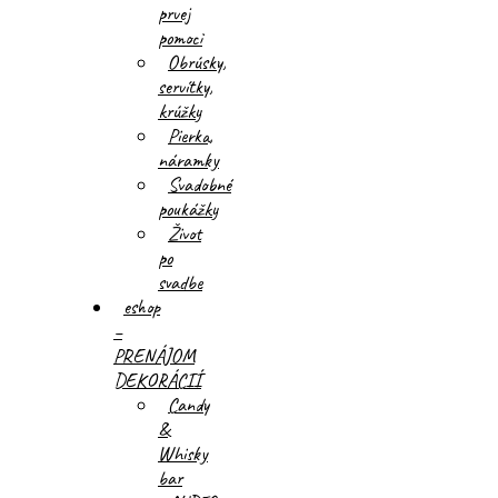
prvej
pomoci
Obrúsky,
servítky,
krúžky
Pierka,
náramky
Svadobné
poukážky
Život
po
svadbe
eshop
–
PRENÁJOM
DEKORÁCIÍ
Candy
&
Whisky
bar