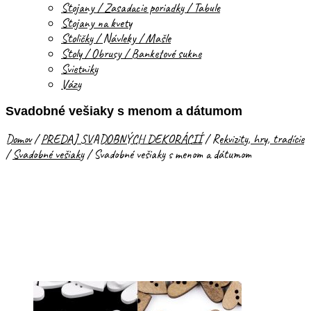
Stojany / Zasadacie poriadky / Tabule
Stojany na kvety
Stoličky / Návleky / Mašle
Stoly / Obrusy / Banketové sukne
Svietniky
Vázy
Svadobné vešiaky s menom a dátumom
Domov
/
PREDAJ SVADOBNÝCH DEKORÁCIÍ
/
Rekvizity, hry, tradície
/
Svadobné vešiaky
/
Svadobné vešiaky s menom a dátumom