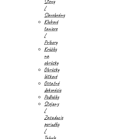
Steny
/
Slavobrány
Klubové
taniere
/
Príbory
Krúžky
na
obrúsky
Obrúsky
látkové
Ostatné
dekorácie
Podložky
Stojany
/
Zasadacie
poriadky
/
Tabule