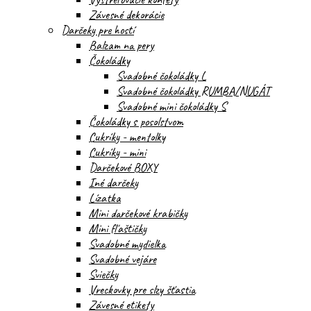
Závesné dekorácie
Darčeky pre hostí
Balzam na pery
Čokoládky
Svadobné čokoládky L
Svadobné čokoládky RUMBA/NUGÁT
Svadobné mini čokoládky S
Čokoládky s posolstvom
Cukríky - mentolky
Cukríky - mini
Darčekové BOXY
Iné darčeky
Lízatka
Mini darčekové krabičky
Mini fľaštičky
Svadobné mydielka
Svadobné vejáre
Sviečky
Vreckovky pre slzy šťastia
Závesné etikety