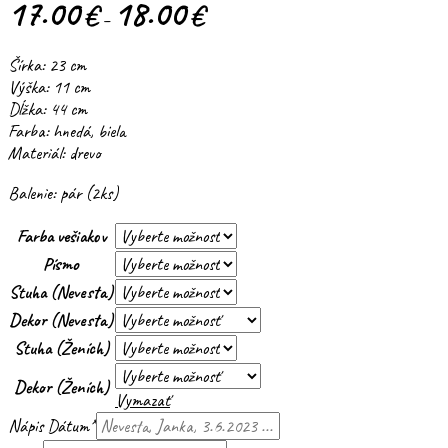
17.00
18.00
€
€
–
Šírka: 23 cm
Výška: 11 cm
Dĺžka: 44 cm
Farba: hnedá, biela
Materiál: drevo
Balenie: pár (2ks)
Farba vešiakov
Písmo
Stuha (Nevesta)
Dekor (Nevesta)
Stuha (Ženích)
Dekor (Ženích)
Vymazať
Nápis Dátum
*