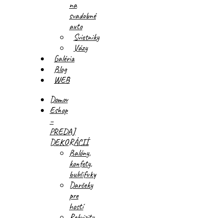
na
svadobné
auto
Svietniky
Vázy
Galéria
Blog
WEB
Domov
Eshop
–
PREDAJ
DEKORÁCIÍ
Balóny,
konfety,
bublifuky
Darčeky
pre
hostí
Rekvizity,