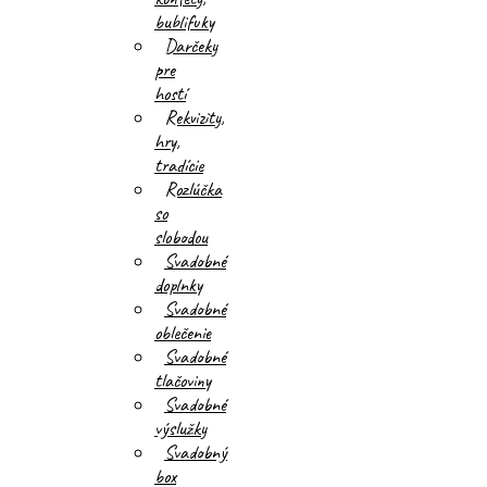
bublifuky
Darčeky
pre
hostí
Rekvizity,
hry,
tradície
Rozlúčka
so
slobodou
Svadobné
doplnky
Svadobné
oblečenie
Svadobné
tlačoviny
Svadobné
výslužky
Svadobný
box