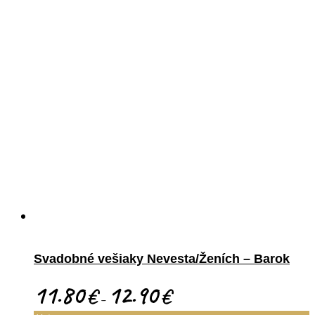
Svadobné vešiaky Nevesta/Ženích – Barok
11.80
12.90
€
€
–