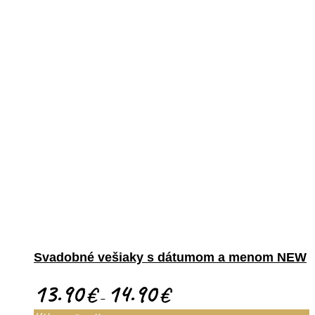
Svadobné vešiaky s dátumom a menom NEW
13.90
14.90
€
€
–