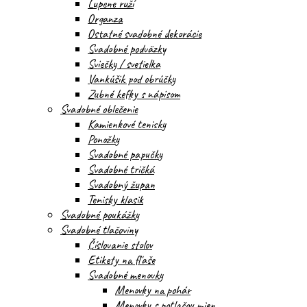
Lupene ruží
Organza
Ostatné svadobné dekorácie
Svadobné podväzky
Sviečky / svetielka
Vankúšik pod obrúčky
Zubné kefky s nápisom
Svadobné oblečenie
Kamienkové tenisky
Ponožky
Svadobné papučky
Svadobné tričká
Svadobný župan
Tenisky klasik
Svadobné poukážky
Svadobné tlačoviny
Číslovanie stolov
Etikety na fľaše
Svadobné menovky
Menovky na pohár
Menovky s potlačou mien