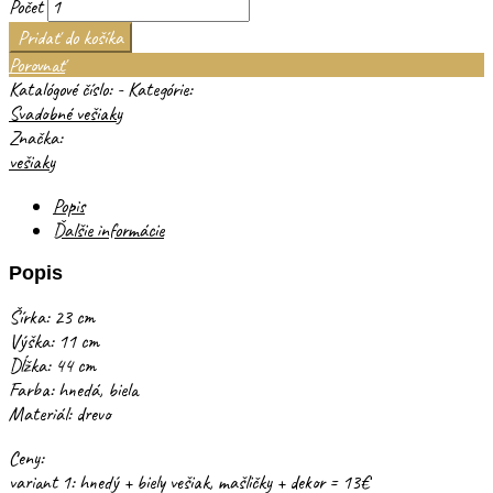
Počet
Pridať do košíka
Porovnať
Katalógové číslo:
-
Kategórie:
Svadobné vešiaky
Značka:
vešiaky
Popis
Ďalšie informácie
Popis
Šírka: 23 cm
Výška: 11 cm
Dĺžka: 44 cm
Farba: hnedá, biela
Materiál: drevo
Ceny:
variant 1: hnedý + biely vešiak, mašličky + dekor = 13€