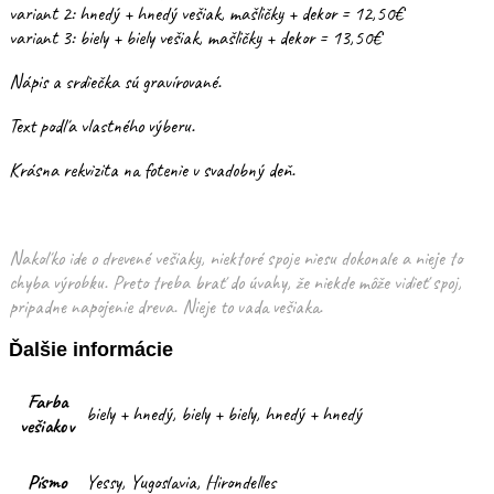
variant 2: hnedý + hnedý vešiak, mašličky + dekor = 12,50€
variant 3: biely + biely vešiak, mašličky + dekor = 13,50€
Nápis a srdiečka sú gravírované.
Text podľa vlastného výberu.
Krásna rekvizita na fotenie v svadobný deň.
Nakoľko ide o drevené vešiaky, niektoré spoje niesu dokonale a nieje to
chyba výrobku. Preto treba brať do úvahy, že niekde môže vidieť spoj,
pripadne napojenie dreva. Nieje to vada vešiaka.
Ďalšie informácie
Farba
biely + hnedý, biely + biely, hnedý + hnedý
vešiakov
Písmo
Yessy, Yugoslavia, Hirondelles