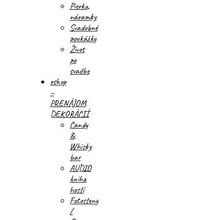
Pierka,
náramky
Svadobné
poukážky
Život
po
svadbe
eshop
–
PRENÁJOM
DEKORÁCIÍ
Candy
&
Whisky
bar
AUDIO
kniha
hostí
Fotosteny
/