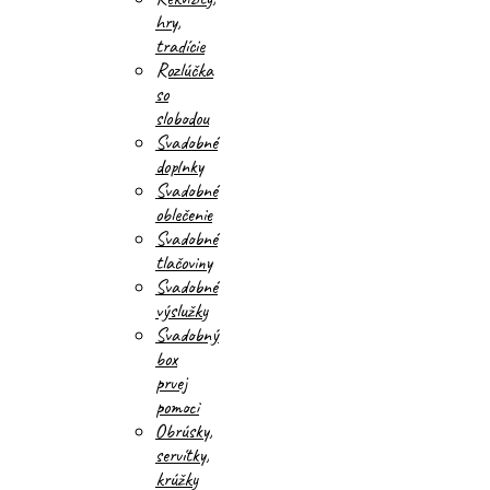
hry,
tradície
Rozlúčka
so
slobodou
Svadobné
doplnky
Svadobné
oblečenie
Svadobné
tlačoviny
Svadobné
výslužky
Svadobný
box
prvej
pomoci
Obrúsky,
servítky,
krúžky