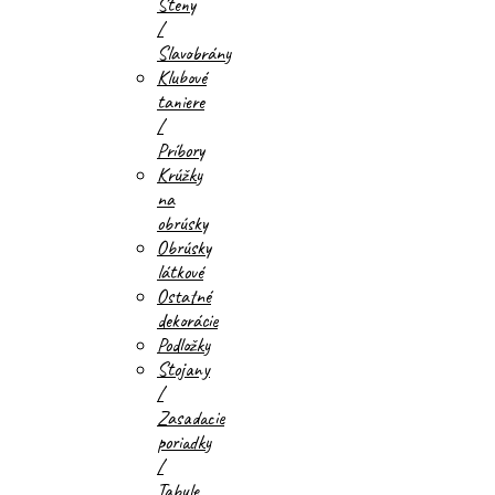
Steny
/
Slavobrány
Klubové
taniere
/
Príbory
Krúžky
na
obrúsky
Obrúsky
látkové
Ostatné
dekorácie
Podložky
Stojany
/
Zasadacie
poriadky
/
Tabule