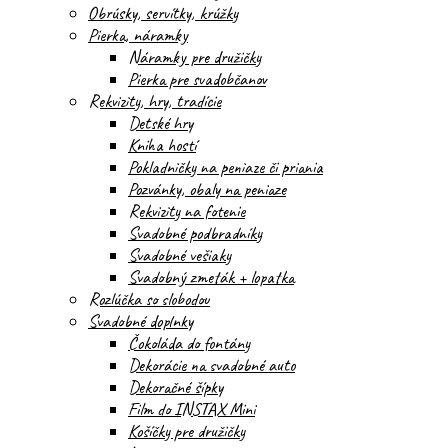
Obrúsky, servítky, krúžky
Pierka, náramky
Náramky pre družičky
Pierka pre svadobčanov
Rekvizity, hry, tradície
Detské hry
Kniha hostí
Pokladničky na peniaze či priania
Pozvánky, obaly na peniaze
Rekvizity na fotenie
Svadobné podbradníky
Svadobné vešiaky
Svadobný zmeták + lopatka
Rozlúčka so slobodou
Svadobné doplnky
Čokoláda do fontány
Dekorácie na svadobné auto
Dekoračné šípky
Film do INSTAX Mini
Košíčky pre družičky