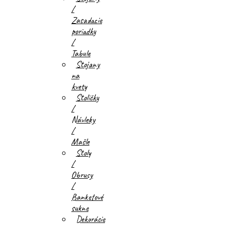
/
Zasadacie
poriadky
/
Tabule
Stojany
na
kvety
Stoličky
/
Návleky
/
Mašle
Stoly
/
Obrusy
/
Banketové
sukne
Dekorácie