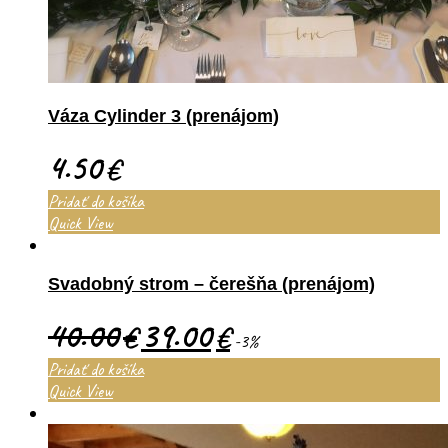
Váza Cylinder 3 (prenájom)
4.50
€
Pridať do košíka
Quick View
Svadobný strom – čerešňa (prenájom)
40.00
39.00
€
€
-3%
Pridať do košíka
Quick View