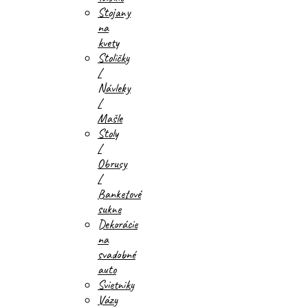
Stojany
na
kvety
Stoličky
/
Návleky
/
Mašle
Stoly
/
Obrusy
/
Banketové
sukne
Dekorácie
na
svadobné
auto
Svietniky
Vázy