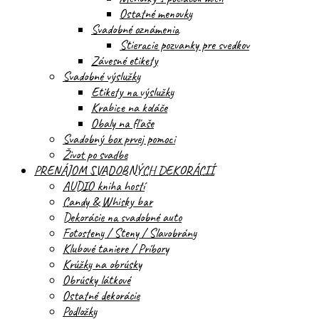
Ostatné menovky
Svadobné oznámenia
Stieracie pozvanky pre svedkov
Závesné etikety
Svadobné výslužky
Etikety na výslužky
Krabice na koláče
Obaly na fľaše
Svadobný box prvej pomoci
Život po svadbe
PRENÁJOM SVADOBNÝCH DEKORÁCIÍ
AUDIO kniha hostí
Candy & Whisky bar
Dekorácie na svadobné auto
Fotosteny / Steny / Slavobrány
Klubové taniere / Príbory
Krúžky na obrúsky
Obrúsky látkové
Ostatné dekorácie
Podložky