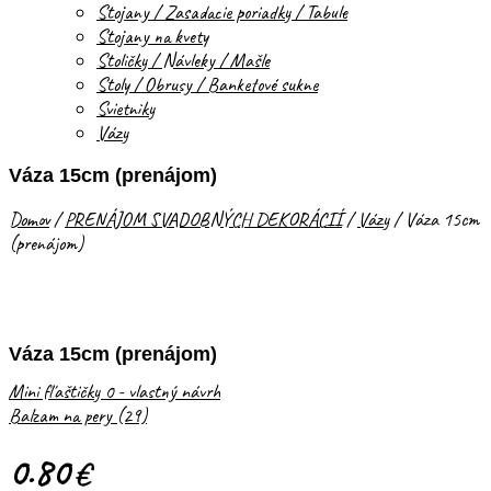
Stojany / Zasadacie poriadky / Tabule
Stojany na kvety
Stoličky / Návleky / Mašle
Stoly / Obrusy / Banketové sukne
Svietniky
Vázy
Váza 15cm (prenájom)
Domov
/
PRENÁJOM SVADOBNÝCH DEKORÁCIÍ
/
Vázy
/
Váza 15cm
(prenájom)
Váza 15cm (prenájom)
Mini fľaštičky 0 - vlastný návrh
Balzam na pery (29)
0.80
€