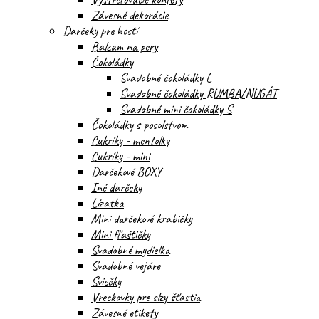
Závesné dekorácie
Darčeky pre hostí
Balzam na pery
Čokoládky
Svadobné čokoládky L
Svadobné čokoládky RUMBA/NUGÁT
Svadobné mini čokoládky S
Čokoládky s posolstvom
Cukríky - mentolky
Cukríky - mini
Darčekové BOXY
Iné darčeky
Lízatka
Mini darčekové krabičky
Mini fľaštičky
Svadobné mydielka
Svadobné vejáre
Sviečky
Vreckovky pre slzy šťastia
Závesné etikety