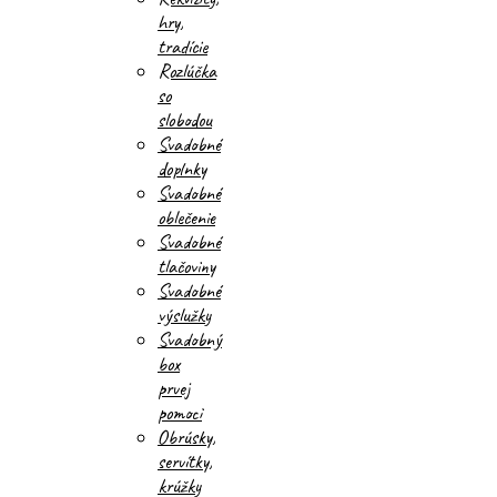
hry,
tradície
Rozlúčka
so
slobodou
Svadobné
doplnky
Svadobné
oblečenie
Svadobné
tlačoviny
Svadobné
výslužky
Svadobný
box
prvej
pomoci
Obrúsky,
servítky,
krúžky