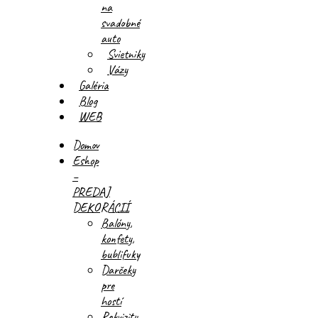
na
svadobné
auto
Svietniky
Vázy
Galéria
Blog
WEB
Domov
Eshop
–
PREDAJ
DEKORÁCIÍ
Balóny,
konfety,
bublifuky
Darčeky
pre
hostí
Rekvizity,