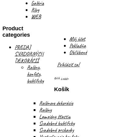
Galéria
Blog
WEB
Product
categories
Môj účet
Pokladňa
PREDAJ
Obľúbené
SVADOBNÝCH
DEKORÁCIÍ
Prihlásiť sa!
Balóny,
konfety,
Košík
0 položky
bublifuky
Košík
Balónove dekorácie
Balóny
Lampióny šťastia
Svadobné bublifuky
Svadobné prskavky
Vystreľovacie konfety