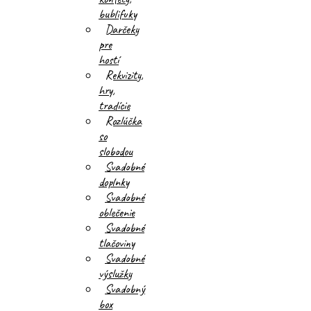
bublifuky
Darčeky
pre
hostí
Rekvizity,
hry,
tradície
Rozlúčka
so
slobodou
Svadobné
doplnky
Svadobné
oblečenie
Svadobné
tlačoviny
Svadobné
výslužky
Svadobný
box