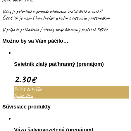
Vázy je potrebné v prípade ušpinenia vrátiť čisté a suché!
Čistiť ich je možné handričkou a vodou s čistiacim prostriedkom.
V prípade poškodenia / straty bude účtovaný poplatok 3€/ks
Možno by sa Vám páčilo…
Svietnik zlatý päťhranný (prenájom)
2.30
€
Pridať do košíka
Quick View
Súvisiace produkty
Váza šalviovozelená (prenájom)