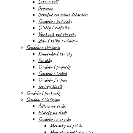
Lupene ruží
Organza
Ostatné svadobné dekorácie
Svadobné podväzky
Sviečky / svetielka
Vankúšik pod obrúčky
Zubné kefky s nápisom
Svadobné oblečenie
Kamienkové tenisky
Ponožky
Svadobné papučky
Svadobné tričká
Svadobný župan
Tenisky klasik
Svadobné poukážky
Svadobné tlačoviny
Číslovanie stolov
Etikety na fľaše
Svadobné menovky
Menovky na pohár
Menovky s potlačou mien