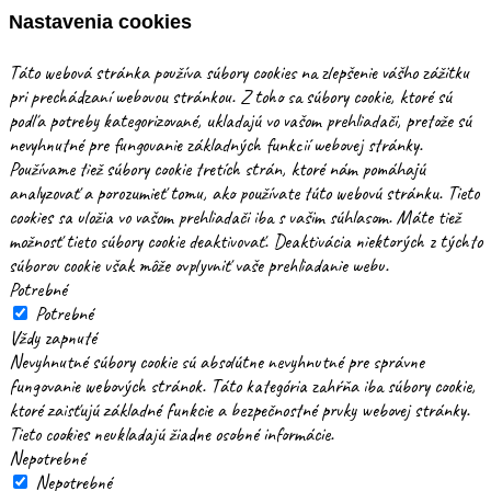
Nastavenia cookies
Táto webová stránka používa súbory cookies na zlepšenie vášho zážitku
pri prechádzaní webovou stránkou. Z toho sa súbory cookie, ktoré sú
podľa potreby kategorizované, ukladajú vo vašom prehliadači, pretože sú
nevyhnutné pre fungovanie základných funkcií webovej stránky.
Používame tiež súbory cookie tretích strán, ktoré nám pomáhajú
analyzovať a porozumieť tomu, ako používate túto webovú stránku. Tieto
cookies sa uložia vo vašom prehliadači iba s vašim súhlasom. Máte tiež
možnosť tieto súbory cookie deaktivovať. Deaktivácia niektorých z týchto
súborov cookie však môže ovplyvniť vaše prehliadanie webu.
Potrebné
Potrebné
Vždy zapnuté
Nevyhnutné súbory cookie sú absolútne nevyhnutné pre správne
fungovanie webových stránok. Táto kategória zahŕňa iba súbory cookie,
ktoré zaisťujú základné funkcie a bezpečnostné prvky webovej stránky.
Tieto cookies neukladajú žiadne osobné informácie.
Nepotrebné
Nepotrebné