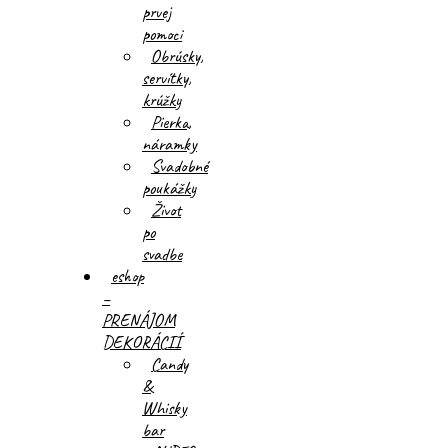
prvej
pomoci
Obrúsky,
servítky,
krúžky
Pierka,
náramky
Svadobné
poukážky
Život
po
svadbe
eshop
–
PRENÁJOM
DEKORÁCIÍ
Candy
&
Whisky
bar