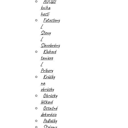
AUDIO
kniha
hostí
Fotosteny
/
Steny
/
Slavobrány
Klubové
taniere
/
Príbory
Krúžky
na
obrúsky
Obrúsky
látkové
Ostatné
dekorácie
Podložky
Stojany