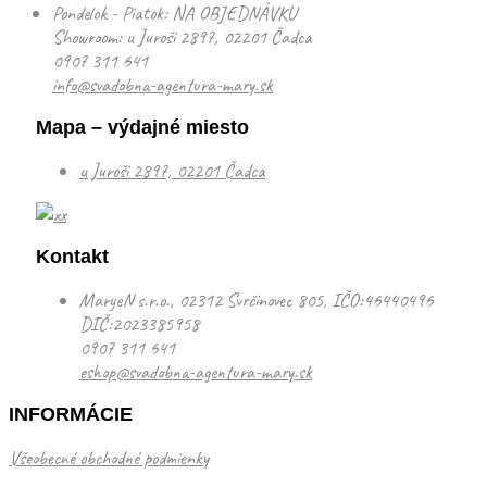
Pondelok - Piatok: NA OBJEDNÁVKU
Showroom: u Juroši 2897, 02201 Čadca
0907 311 641
info@svadobna-agentura-mary.sk
Mapa – výdajné miesto
u Juroši 2897, 02201 Čadca
Kontakt
MaryeN s.r.o., 02312 Svrčinovec 805, IČO:46440496
DIČ:2023385958
0907 311 641
eshop@svadobna-agentura-mary.sk
INFORMÁCIE
Všeobecné obchodné podmienky