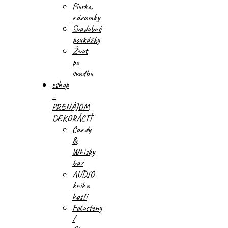
Pierka,
náramky
Svadobné
poukážky
Život
po
svadbe
eshop
–
PRENÁJOM
DEKORÁCIÍ
Candy
&
Whisky
bar
AUDIO
kniha
hostí
Fotosteny
/