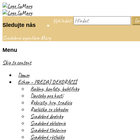
Vyhľadať:
Sledujte nás
Svadobná agentúra Mary
Menu
Skip to content
Domov
Eshop – PREDAJ DEKORÁCIÍ
Balóny, konfety, bublifuky
Darčeky pre hostí
Rekvizity, hry, tradície
Rozlúčka so slobodou
Svadobné doplnky
Svadobné oblečenie
Svadobné tlačoviny
Svadobné výslužky