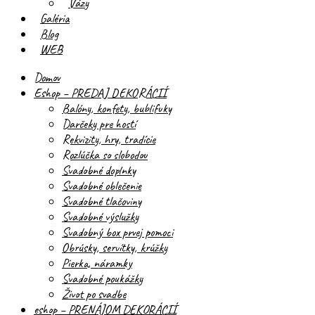
Vázy
Galéria
Blog
WEB
Domov
Eshop – PREDAJ DEKORÁCIÍ
Balóny, konfety, bublifuky
Darčeky pre hostí
Rekvizity, hry, tradície
Rozlúčka so slobodou
Svadobné doplnky
Svadobné oblečenie
Svadobné tlačoviny
Svadobné výslužky
Svadobný box prvej pomoci
Obrúsky, servítky, krúžky
Pierka, náramky
Svadobné poukážky
Život po svadbe
eshop – PRENÁJOM DEKORÁCIÍ