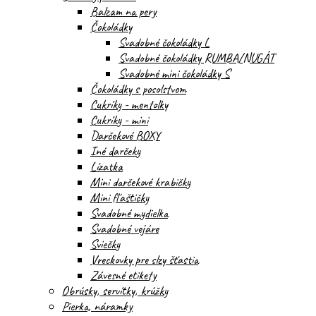
Balzam na pery
Čokoládky
Svadobné čokoládky L
Svadobné čokoládky RUMBA/NUGÁT
Svadobné mini čokoládky S
Čokoládky s posolstvom
Cukríky - mentolky
Cukríky - mini
Darčekové BOXY
Iné darčeky
Lízatka
Mini darčekové krabičky
Mini fľaštičky
Svadobné mydielka
Svadobné vejáre
Sviečky
Vreckovky pre slzy šťastia
Závesné etikety
Obrúsky, servítky, krúžky
Pierka, náramky