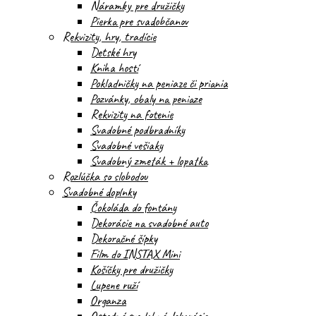
Náramky pre družičky
Pierka pre svadobčanov
Rekvizity, hry, tradície
Detské hry
Kniha hostí
Pokladničky na peniaze či priania
Pozvánky, obaly na peniaze
Rekvizity na fotenie
Svadobné podbradníky
Svadobné vešiaky
Svadobný zmeták + lopatka
Rozlúčka so slobodou
Svadobné doplnky
Čokoláda do fontány
Dekorácie na svadobné auto
Dekoračné šípky
Film do INSTAX Mini
Košíčky pre družičky
Lupene ruží
Organza