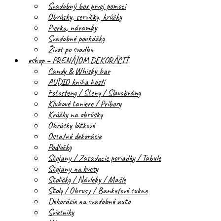
Svadobný box prvej pomoci
Obrúsky, servítky, krúžky
Pierka, náramky
Svadobné poukážky
Život po svadbe
eshop – PRENÁJOM DEKORÁCIÍ
Candy & Whisky bar
AUDIO kniha hostí
Fotosteny / Steny / Slavobrány
Klubové taniere / Príbory
Krúžky na obrúsky
Obrúsky látkové
Ostatné dekorácie
Podložky
Stojany / Zasadacie poriadky / Tabule
Stojany na kvety
Stoličky / Návleky / Mašle
Stoly / Obrusy / Banketové sukne
Dekorácie na svadobné auto
Svietniky