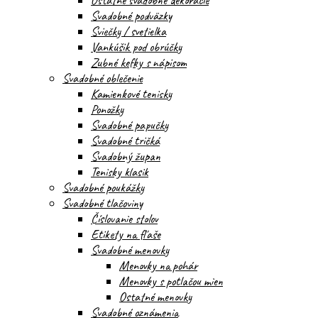
Ostatné svadobné dekorácie
Svadobné podväzky
Sviečky / svetielka
Vankúšik pod obrúčky
Zubné kefky s nápisom
Svadobné oblečenie
Kamienkové tenisky
Ponožky
Svadobné papučky
Svadobné tričká
Svadobný župan
Tenisky klasik
Svadobné poukážky
Svadobné tlačoviny
Číslovanie stolov
Etikety na fľaše
Svadobné menovky
Menovky na pohár
Menovky s potlačou mien
Ostatné menovky
Svadobné oznámenia