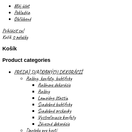
Môj účet
Pokladňa
Obľúbené
Prihlásiť sa!
Košík
0 položky
Košík
Product categories
PREDAJ SVADOBNÝCH DEKORÁCIÍ
Balóny, konfety, bublifuky
Balónove dekorácie
Balóny
Lampióny šťastia
Svadobné bublifuky
Svadobné prskavky
Vystreľovacie konfety
Závesné dekorácie
Darčeky pre hostí