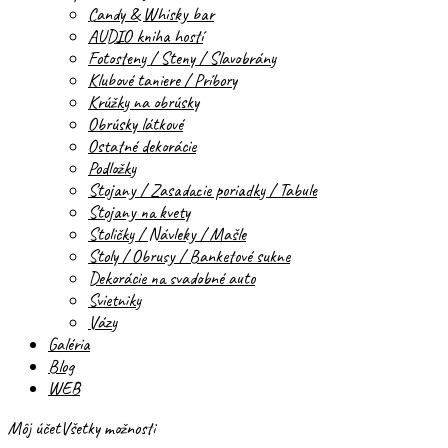
Candy & Whisky bar
AUDIO kniha hostí
Fotosteny / Steny / Slavobrány
Klubové taniere / Príbory
Krúžky na obrúsky
Obrúsky látkové
Ostatné dekorácie
Podložky
Stojany / Zasadacie poriadky / Tabule
Stojany na kvety
Stoličky / Návleky / Mašle
Stoly / Obrusy / Banketové sukne
Dekorácie na svadobné auto
Svietniky
Vázy
Galéria
Blog
WEB
Môj účet
Všetky možnosti