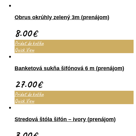
Obrus okrúhly zelený 3m (prenájom)
8.00
€
Pridať do košíka
Quick View
Banketová sukňa šifónová 6 m (prenájom)
27.00
€
Pridať do košíka
Quick View
Stredová štóla šifón – ivory (prenájom)
3.00
€