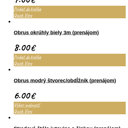
Pridať do košíka
Quick View
Obrus okrúhly biely 3m (prenájom)
8.00
€
Pridať do košíka
Quick View
Obrus modrý štvorec/obdĺžnik (prenájom)
6.00
€
Výber možností
Quick View