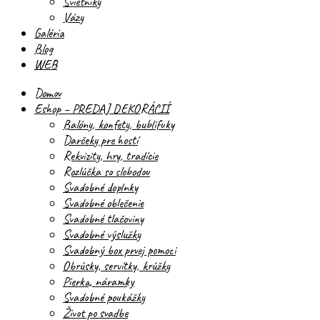
Svietniky
Vázy
Galéria
Blog
WEB
Domov
Eshop – PREDAJ DEKORÁCIÍ
Balóny, konfety, bublifuky
Darčeky pre hostí
Rekvizity, hry, tradície
Rozlúčka so slobodou
Svadobné doplnky
Svadobné oblečenie
Svadobné tlačoviny
Svadobné výslužky
Svadobný box prvej pomoci
Obrúsky, servítky, krúžky
Pierka, náramky
Svadobné poukážky
Život po svadbe