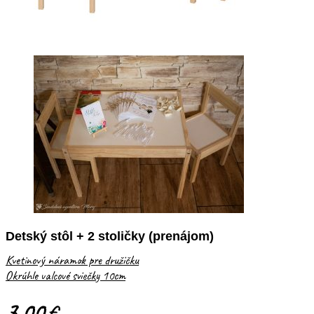
Detský stôl + 2 stoličky (prenájom)
Kvetinový náramok pre družičku
Okrúhle valcové sviečky 10cm
7.00
€