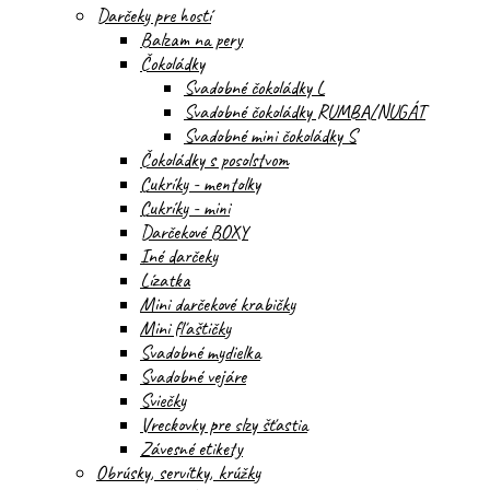
Darčeky pre hostí
Balzam na pery
Čokoládky
Svadobné čokoládky L
Svadobné čokoládky RUMBA/NUGÁT
Svadobné mini čokoládky S
Čokoládky s posolstvom
Cukríky - mentolky
Cukríky - mini
Darčekové BOXY
Iné darčeky
Lízatka
Mini darčekové krabičky
Mini fľaštičky
Svadobné mydielka
Svadobné vejáre
Sviečky
Vreckovky pre slzy šťastia
Závesné etikety
Obrúsky, servítky, krúžky