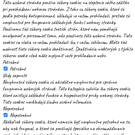
Táto webová stránka používa súbory cookies na zlepšenie vášho zážitku
pri prechádzaní webovou stránkou. Z toho sa súbory cookie, ktoré sú
podľa potreby kategorizované, ukladajú vo vašom prehliadači, pretože sú
nevyhnutné pre fungovanie základných funkcií webovej stránky.
Používame tiež súbory cookie tretích strán, ktoré nám pomáhajú
analyzovať a porozumieť tomu, ako používate túto webovú stránku. Tieto
cookies sa uložia vo vašom prehliadači iba s vašim súhlasom. Máte tiež
možnosť tieto súbory cookie deaktivovať. Deaktivácia niektorých z týchto
súborov cookie však môže ovplyvniť vaše prehliadanie webu.
Potrebné
Potrebné
Vždy zapnuté
Nevyhnutné súbory cookie sú absolútne nevyhnutné pre správne
fungovanie webových stránok. Táto kategória zahŕňa iba súbory cookie,
ktoré zaisťujú základné funkcie a bezpečnostné prvky webovej stránky.
Tieto cookies neukladajú žiadne osobné informácie.
Nepotrebné
Nepotrebné
Akékoľvek súbory cookie, ktoré nemusia byť nevyhnutne potrebné na to,
aby web fungoval, a ktoré sa používajú špeciálne na zhromažďovanie
osobných údajov používateľov prostredníctvom analýz, reklám a iného