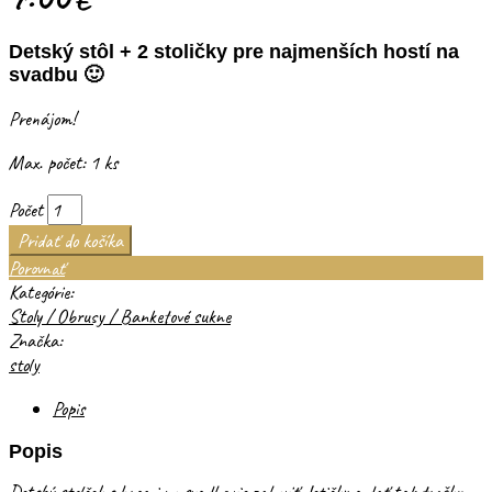
Detský stôl + 2 stoličky pre najmenších hostí na
svadbu 🙂
Prenájom!
Max. počet: 1 ks
Počet
Pridať do košíka
Porovnať
Kategórie:
Stoly / Obrusy / Banketové sukne
Značka:
stoly
Popis
Popis
Detský stolček s hrami na svadbe vie zabaviť detičky a dať tak trošku