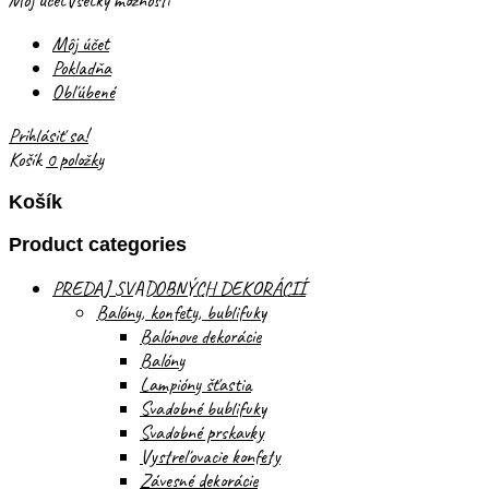
Môj účet
Všetky možnosti
Môj účet
Pokladňa
Obľúbené
Prihlásiť sa!
Košík
0 položky
Košík
Product categories
PREDAJ SVADOBNÝCH DEKORÁCIÍ
Balóny, konfety, bublifuky
Balónove dekorácie
Balóny
Lampióny šťastia
Svadobné bublifuky
Svadobné prskavky
Vystreľovacie konfety
Závesné dekorácie