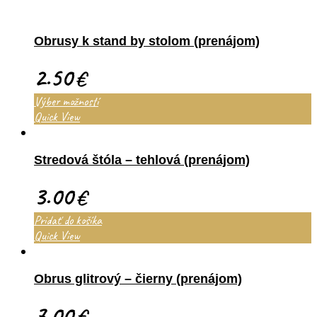
Obrusy k stand by stolom (prenájom)
2.50
€
Výber možností
Quick View
Stredová štóla – tehlová (prenájom)
3.00
€
Pridať do košíka
Quick View
Obrus glitrový – čierny (prenájom)
7.00
€