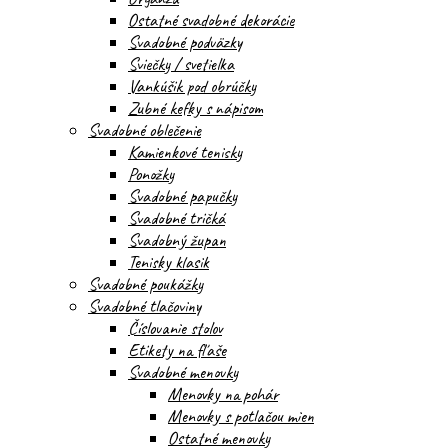
Ostatné svadobné dekorácie
Svadobné podväzky
Sviečky / svetielka
Vankúšik pod obrúčky
Zubné kefky s nápisom
Svadobné oblečenie
Kamienkové tenisky
Ponožky
Svadobné papučky
Svadobné tričká
Svadobný župan
Tenisky klasik
Svadobné poukážky
Svadobné tlačoviny
Číslovanie stolov
Etikety na fľaše
Svadobné menovky
Menovky na pohár
Menovky s potlačou mien
Ostatné menovky