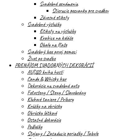
Svadobné oznámenia
Stieracie pozvanky pre svedkov
Závesné etikety
Svadobné výslužky
Etikety na výslužky
Krabice na koláče
Obaly na fľaše
Svadobný box prvej pomoci
Život po svadbe
PRENÁJOM SVADOBNÝCH DEKORÁCIÍ
AUDIO kniha hostí
Candy & Whisky bar
Dekorácie na svadobné auto
Fotosteny / Steny / Slavobrány
Klubové taniere / Príbory
Krúžky na obrúsky
Obrúsky látkové
Ostatné dekorácie
Podložky
Stojany / Zasadacie poriadky / Tabule