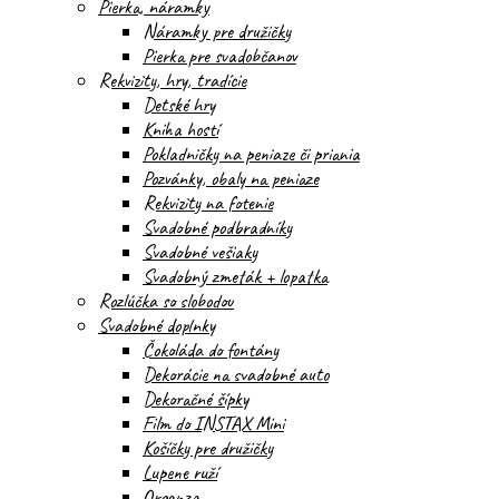
Pierka, náramky
Náramky pre družičky
Pierka pre svadobčanov
Rekvizity, hry, tradície
Detské hry
Kniha hostí
Pokladničky na peniaze či priania
Pozvánky, obaly na peniaze
Rekvizity na fotenie
Svadobné podbradníky
Svadobné vešiaky
Svadobný zmeták + lopatka
Rozlúčka so slobodou
Svadobné doplnky
Čokoláda do fontány
Dekorácie na svadobné auto
Dekoračné šípky
Film do INSTAX Mini
Košíčky pre družičky
Lupene ruží
Organza