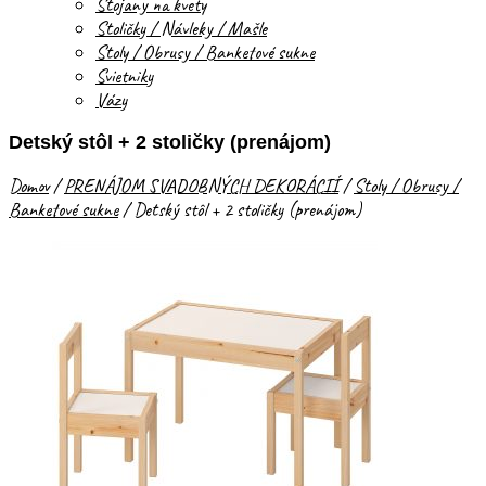
Stojany na kvety
Stoličky / Návleky / Mašle
Stoly / Obrusy / Banketové sukne
Svietniky
Vázy
Detský stôl + 2 stoličky (prenájom)
Domov
/
PRENÁJOM SVADOBNÝCH DEKORÁCIÍ
/
Stoly / Obrusy /
Banketové sukne
/
Detský stôl + 2 stoličky (prenájom)