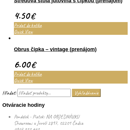
Stredová štóla jutovina s čipkou (prenájom)
4.50
€
Pridať do košíka
Quick View
Obrus čipka – vintage (prenájom)
6.00
€
Pridať do košíka
Quick View
Hľadať:
Vyhľadávanie
Otváracie hodiny
Pondelok - Piatok: NA OBJEDNÁVKU
Showroom: u Juroši 2897, 02201 Čadca
0907 311 641