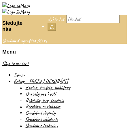
Vyhľadať:
Sledujte
nás
Svadobná agentúra Mary
Menu
Skip to content
Domov
Eshop – PREDAJ DEKORÁCIÍ
Balóny, konfety, bublifuky
Darčeky pre hostí
Rekvizity, hry, tradície
Rozlúčka so slobodou
Svadobné doplnky
Svadobné oblečenie
Svadobné tlačoviny