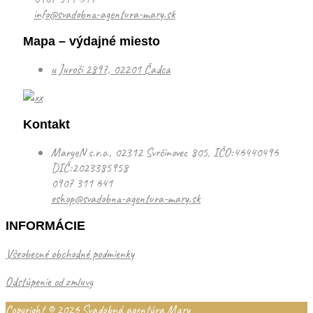
info@svadobna-agentura-mary.sk
Mapa – výdajné miesto
u Juroši 2897, 02201 Čadca
Kontakt
MaryeN s.r.o., 02312 Svrčinovec 805, IČO:46440496
DIČ:2023385958
0907 311 641
eshop@svadobna-agentura-mary.sk
INFORMÁCIE
Všeobecné obchodné podmienky
Odstúpenie od zmluvy
Copyright © 2026
Svadobná agentúra Mary