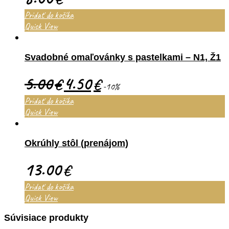
Pridať do košíka
Quick View
Svadobné omaľovánky s pastelkami – N1, Ž1
5.00
4.50
€
€
-10%
Pridať do košíka
Quick View
Okrúhly stôl (prenájom)
13.00
€
Pridať do košíka
Quick View
Súvisiace produkty