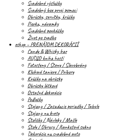
Svadobné výslužky
Svadobný box prvej pomoci
Obrúsky, servítky, krúžky
Pierka, náramky
Svadobné poukážky
Život po svadbe
eshop – PRENÁJOM DEKORÁCIÍ
Candy & Whisky bar
AUDIO kniha hostí
Fotosteny / Steny / Slavobrány
Klubové taniere / Príbory
Krúžky na obrúsky
Obrúsky látkové
Ostatné dekorácie
Podložky
Stojany / Zasadacie poriadky / Tabule
Stojany na kvety
Stoličky / Návleky / Mašle
Stoly / Obrusy / Banketové sukne
Dekorácie na svadobné auto