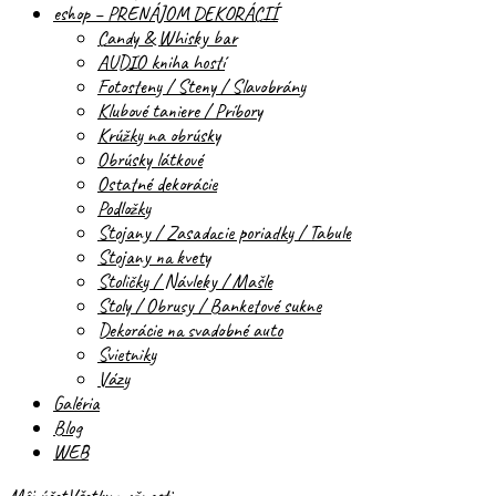
eshop – PRENÁJOM DEKORÁCIÍ
Candy & Whisky bar
AUDIO kniha hostí
Fotosteny / Steny / Slavobrány
Klubové taniere / Príbory
Krúžky na obrúsky
Obrúsky látkové
Ostatné dekorácie
Podložky
Stojany / Zasadacie poriadky / Tabule
Stojany na kvety
Stoličky / Návleky / Mašle
Stoly / Obrusy / Banketové sukne
Dekorácie na svadobné auto
Svietniky
Vázy
Galéria
Blog
WEB