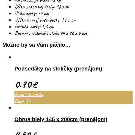
hmotnosť: približne 12 kg
Dĺžka pracovnej dosky: 180 cm
Šírka dosky: 74 cm
Výška hornej časti dosky: 73,5 cm
Hrúbka dosky: 3,5 cm
Rozmery zloženého stola:
74 x 90 x 6 cm
Možno by sa Vám páčilo…
Podsedáky na stoličky (prenájom)
0.70
€
Pridať do košíka
Quick View
Obrus biely 145 x 200cm (prenájom)
4.50