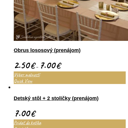
Obrus lososový (prenájom)
2.50
7.00
€
€
–
Výber možností
Quick View
Detský stôl + 2 stoličky (prenájom)
7.00
€
Pridať do košíka