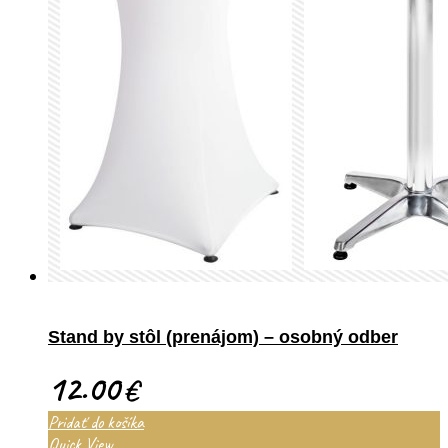
Stand by stôl (prenájom) – osobný odber
12.00
€
Pridať do košíka
Quick View