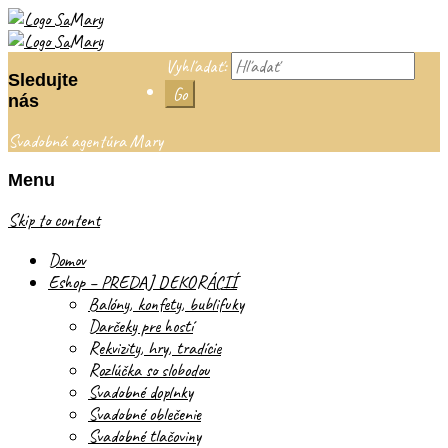
Vyhľadať:
Sledujte
nás
Svadobná agentúra Mary
Menu
Skip to content
Domov
Eshop – PREDAJ DEKORÁCIÍ
Balóny, konfety, bublifuky
Darčeky pre hostí
Rekvizity, hry, tradície
Rozlúčka so slobodou
Svadobné doplnky
Svadobné oblečenie
Svadobné tlačoviny