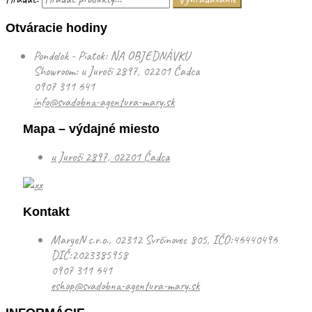
Otváracie hodiny
Pondelok - Piatok: NA OBJEDNÁVKU
Showroom: u Juroši 2897, 02201 Čadca
0907 311 641
info@svadobna-agentura-mary.sk
Mapa – výdajné miesto
u Juroši 2897, 02201 Čadca
Kontakt
MaryeN s.r.o., 02312 Svrčinovec 805, IČO:46440496
DIČ:2023385958
0907 311 641
eshop@svadobna-agentura-mary.sk