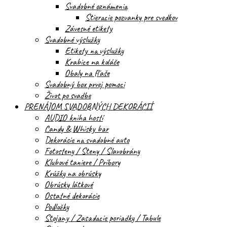
Svadobné oznámenia
Stieracie pozvanky pre svedkov
Závesné etikety
Svadobné výslužky
Etikety na výslužky
Krabice na koláče
Obaly na fľaše
Svadobný box prvej pomoci
Život po svadbe
PRENÁJOM SVADOBNÝCH DEKORÁCIÍ
AUDIO kniha hostí
Candy & Whisky bar
Dekorácie na svadobné auto
Fotosteny / Steny / Slavobrány
Klubové taniere / Príbory
Krúžky na obrúsky
Obrúsky látkové
Ostatné dekorácie
Podložky
Stojany / Zasadacie poriadky / Tabule