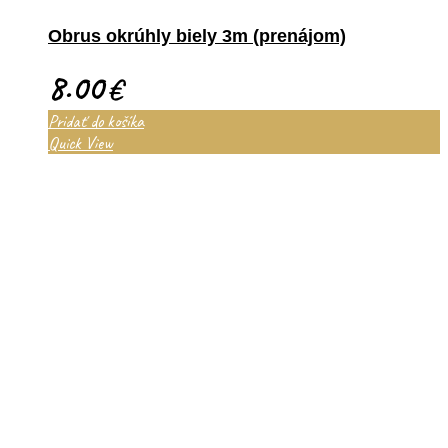
Obrus okrúhly biely 3m (prenájom)
8.00
€
Pridať do košíka
Quick View