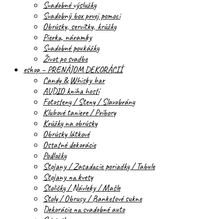
Svadobné výslužky
Svadobný box prvej pomoci
Obrúsky, servítky, krúžky
Pierka, náramky
Svadobné poukážky
Život po svadbe
eshop – PRENÁJOM DEKORÁCIÍ
Candy & Whisky bar
AUDIO kniha hostí
Fotosteny / Steny / Slavobrány
Klubové taniere / Príbory
Krúžky na obrúsky
Obrúsky látkové
Ostatné dekorácie
Podložky
Stojany / Zasadacie poriadky / Tabule
Stojany na kvety
Stoličky / Návleky / Mašle
Stoly / Obrusy / Banketové sukne
Dekorácie na svadobné auto