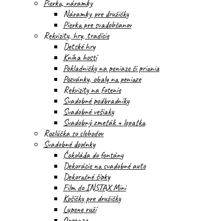
Pierka, náramky
Náramky pre družičky
Pierka pre svadobčanov
Rekvizity, hry, tradície
Detské hry
Kniha hostí
Pokladničky na peniaze či priania
Pozvánky, obaly na peniaze
Rekvizity na fotenie
Svadobné podbradníky
Svadobné vešiaky
Svadobný zmeták + lopatka
Rozlúčka so slobodou
Svadobné doplnky
Čokoláda do fontány
Dekorácie na svadobné auto
Dekoračné šípky
Film do INSTAX Mini
Košíčky pre družičky
Lupene ruží
Organza