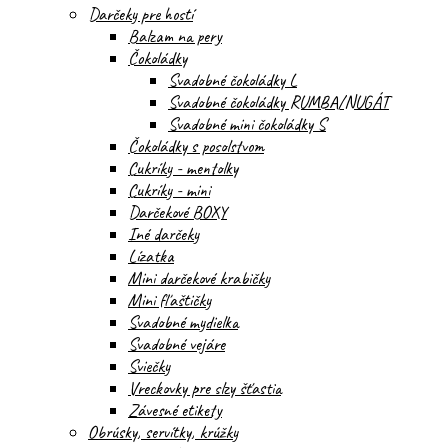
Darčeky pre hostí
Balzam na pery
Čokoládky
Svadobné čokoládky L
Svadobné čokoládky RUMBA/NUGÁT
Svadobné mini čokoládky S
Čokoládky s posolstvom
Cukríky - mentolky
Cukríky - mini
Darčekové BOXY
Iné darčeky
Lízatka
Mini darčekové krabičky
Mini fľaštičky
Svadobné mydielka
Svadobné vejáre
Sviečky
Vreckovky pre slzy šťastia
Závesné etikety
Obrúsky, servítky, krúžky