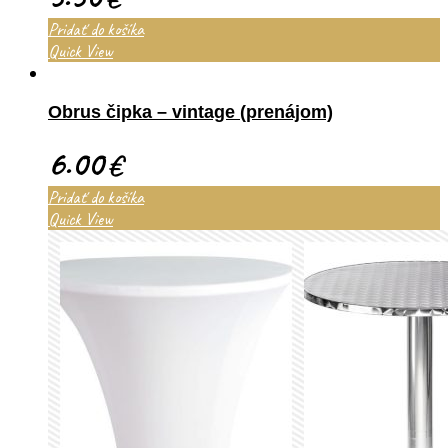
Pridať do košíka
Quick View
Obrus čipka – vintage (prenájom)
6.00
€
Pridať do košíka
Quick View