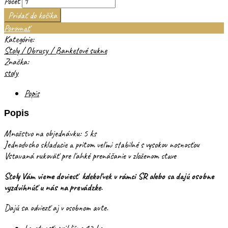
Počet
Pridať do košíka
Porovnať
Kategórie:
Stoly / Obrusy / Banketové sukne
Značka:
stoly
Popis
Popis
Množstvo na objednávku: 5 ks
Jednoducho skladacie a pritom veľmi stabilné s vysokou nosnosťou
Vstavaná rukoväť pre ľahké prenášanie v zloženom stave
Stoly Vám vieme doviesť kdekoľvek v rámci SR alebo sa dajú osobne
vyzdvihnúť u nás na prevádzke.
Dajú sa odviezť aj v osobnom aute.