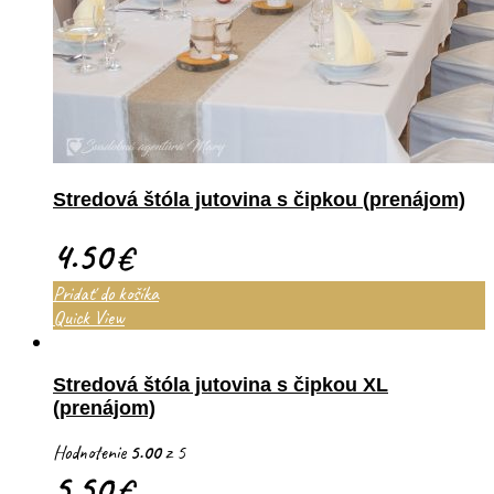
Stredová štóla jutovina s čipkou (prenájom)
4.50
€
Pridať do košíka
Quick View
Stredová štóla jutovina s čipkou XL
(prenájom)
Hodnotenie
5.00
z 5
5.50
€