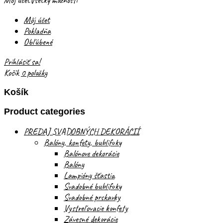
Môj účet
Všetky možnosti
Môj účet
Pokladňa
Obľúbené
Prihlásiť sa!
Košík
0 položky
Košík
Product categories
PREDAJ SVADOBNÝCH DEKORÁCIÍ
Balóny, konfety, bublifuky
Balónove dekorácie
Balóny
Lampióny šťastia
Svadobné bublifuky
Svadobné prskavky
Vystreľovacie konfety
Závesné dekorácie