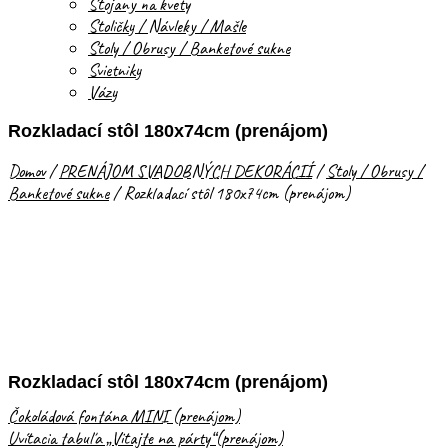
Stojany na kvety
Stoličky / Návleky / Mašle
Stoly / Obrusy / Banketové sukne
Svietniky
Vázy
Rozkladací stôl 180x74cm (prenájom)
Domov
/
PRENÁJOM SVADOBNÝCH DEKORÁCIÍ
/
Stoly / Obrusy /
Banketové sukne
/
Rozkladací stôl 180x74cm (prenájom)
Rozkladací stôl 180x74cm (prenájom)
Čokoládová fontána MINI (prenájom)
Uvítacia tabuľa „Vitajte na párty“(prenájom)