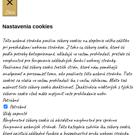
Close
Nastavenia cookies
Táto webová stránka používa súbory cookies na zlepšenie vášho zážitku
pri prechádzaní webovou stránkou. Z toho sa súbory cookie, ktoré sú
podľa potreby kategorizované, ukladajú vo vašom prehliadači, pretože sú
nevyhnutné pre fungovanie základných funkcií webovej stránky.
Používame tiež súbory cookie tretích strán, ktoré nám pomáhajú
analyzovať a porozumieť tomu, ako používate túto webovú stránku. Tieto
cookies sa uložia vo vašom prehliadači iba s vašim súhlasom. Máte tiež
možnosť tieto súbory cookie deaktivovať. Deaktivácia niektorých z týchto
súborov cookie však môže ovplyvniť vaše prehliadanie webu.
Potrebné
Potrebné
Vždy zapnuté
Nevyhnutné súbory cookie sú absolútne nevyhnutné pre správne
fungovanie webových stránok. Táto kategória zahŕňa iba súbory cookie,
ktoré zaisťujú základné funkcie a bezpečnostné prvky webovej stránky.