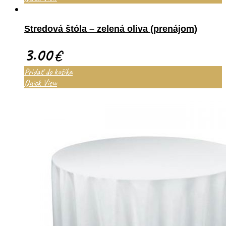
Stredová štóla – zelená oliva (prenájom)
3.00
€
Pridať do košíka
Quick View