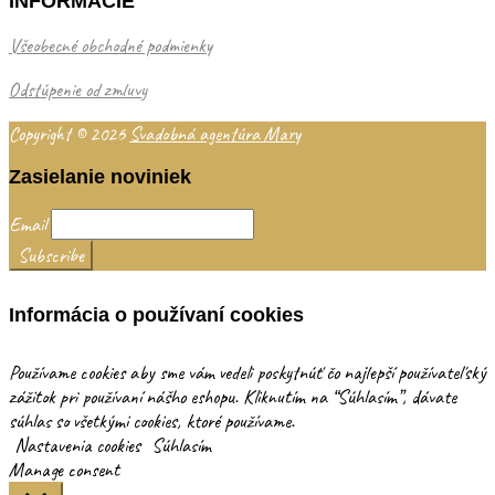
INFORMÁCIE
Všeobecné obchodné podmienky
Odstúpenie od zmluvy
Copyright © 2026
Svadobná agentúra Mary
Zasielanie noviniek
Email
Informácia o používaní cookies
Používame cookies aby sme vám vedeli poskytnúť čo najlepší používateľský
zážitok pri používaní nášho eshopu. Kliknutím na “Súhlasím”, dávate
súhlas so všetkými cookies, ktoré používame.
Nastavenia cookies
Súhlasím
Manage consent