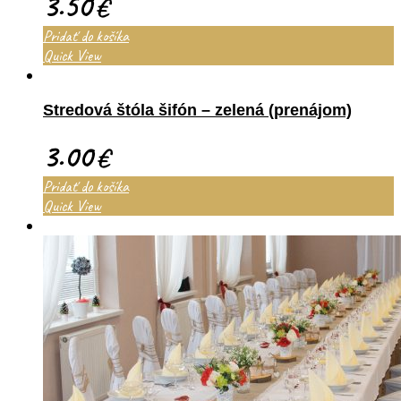
3.50
€
Pridať do košíka
Quick View
Stredová štóla šifón – zelená (prenájom)
3.00
€
Pridať do košíka
Quick View