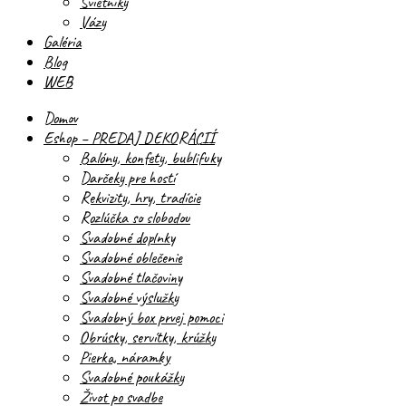
Svietniky
Vázy
Galéria
Blog
WEB
Domov
Eshop – PREDAJ DEKORÁCIÍ
Balóny, konfety, bublifuky
Darčeky pre hostí
Rekvizity, hry, tradície
Rozlúčka so slobodou
Svadobné doplnky
Svadobné oblečenie
Svadobné tlačoviny
Svadobné výslužky
Svadobný box prvej pomoci
Obrúsky, servítky, krúžky
Pierka, náramky
Svadobné poukážky
Život po svadbe