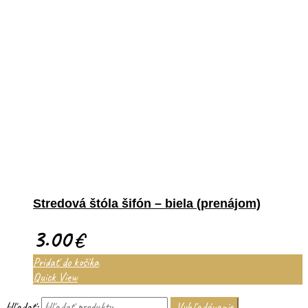
Stredová štóla šifón – biela (prenájom)
3.00
€
Pridať do košíka
Quick View
Hľadať:
Vyhľadávanie