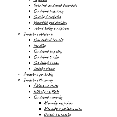
Ostatné svadobné dekorácie
Svadobné podväzky
Sviečky / svetielka
Vankúšik pod obrúčky
Zubné kefky s nápisom
Svadobné oblečenie
Kamienkové tenisky
Ponožky
Svadobné papučky
Svadobné tričká
Svadobný župan
Tenisky klasik
Svadobné poukážky
Svadobné tlačoviny
Číslovanie stolov
Etikety na fľaše
Svadobné menovky
Menovky na pohár
Menovky s potlačou mien
Ostatné menovky