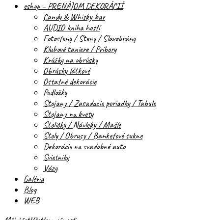
eshop – PRENÁJOM DEKORÁCIÍ
Candy & Whisky bar
AUDIO kniha hostí
Fotosteny / Steny / Slavobrány
Klubové taniere / Príbory
Krúžky na obrúsky
Obrúsky látkové
Ostatné dekorácie
Podložky
Stojany / Zasadacie poriadky / Tabule
Stojany na kvety
Stoličky / Návleky / Mašle
Stoly / Obrusy / Banketové sukne
Dekorácie na svadobné auto
Svietniky
Vázy
Galéria
Blog
WEB